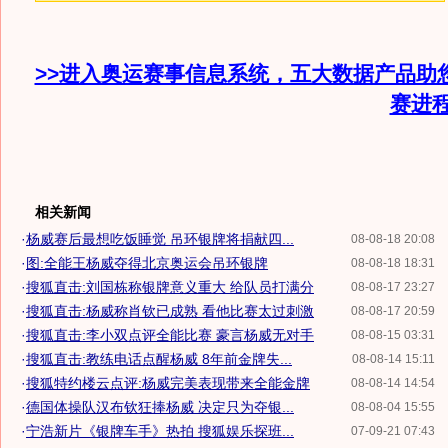
>>进入奥运赛事信息系统，五大数据产品助
赛进
相关新闻
·
杨威赛后最想吃饭睡觉 吊环银牌将捐献四...
08-08-18 20:08
·
图:全能王杨威夺得北京奥运会吊环银牌
08-08-18 18:31
·
搜狐直击:刘国栋称银牌意义重大 给队员打满分
08-08-17 23:27
·
搜狐直击:杨威称肖钦已成熟 看他比赛太过刺激
08-08-17 20:59
·
搜狐直击:李小双点评全能比赛 豪言杨威无对手
08-08-15 03:31
·
搜狐直击:教练电话点醒杨威 8年前金牌失...
08-08-14 15:11
·
搜狐特约楼云点评:杨威完美表现带来全能金牌
08-08-14 14:54
·
德国体操队汉布钦狂捧杨威 决定只为夺银...
08-08-04 15:55
·
宁浩新片《银牌车手》热拍 搜狐娱乐探班...
07-09-21 07:43