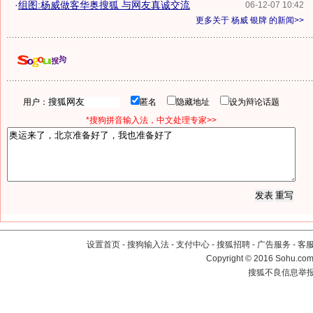
·
组图:杨威做客华奥搜狐 与网友真诚交流
06-12-07 10:42
更多关于
杨威 银牌
的新闻>>
用户：
匿名
隐藏地址
设为辩论话题
*搜狗拼音输入法，中文处理专家>>
设置首页
-
搜狗输入法
-
支付中心
-
搜狐招聘
-
广告服务
-
客
Copyright
©
2016 Sohu.com 
搜狐不良信息举