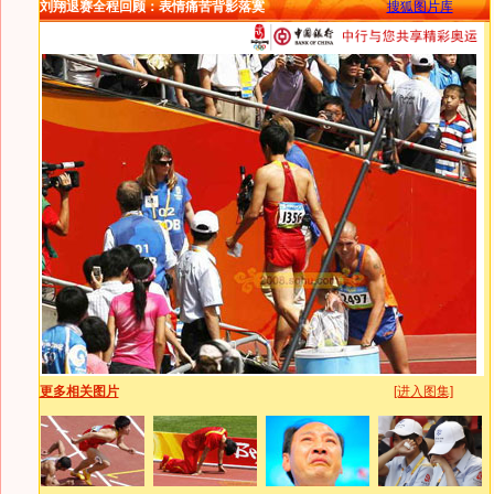
刘翔退赛全程回顾：表情痛苦背影落寞
搜狐图片库
更多相关图片
[进入图集]