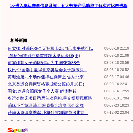
>>进入奥运赛事信息系统，五大数据产品助您了解实时比赛进程
相关新闻
·
何雯娜:对蹦床夺金无把握 比出自己水平就可以
08-08-18 21:19
·
"黑马"何雯娜夺得首枚蹦床奥运金牌(图)
08-08-18 21:09
·
何雯娜获女子蹦床冠军 为中国夺第38金
08-08-18 20:59
·
快讯:中国选手赢得北京奥运会女子蹦床决...
08-08-18 20:52
·
黄珊汕第九个动作侧摔在蹦床上 告别北京...
08-08-17 04:46
·
北京奥运会蹦床资格赛成绩公报(8月16日)
08-08-16 22:41
·
图文:奥运会蹦床女子个人赛 躯体翻转
08-08-16 12:59
·
奥运会蹦床项目悉尼首次亮相:星光熠熠冠军路
08-08-13 17:04
·
蹦床小丫黄珊汕:目标直指北京奥运会金牌
08-07-23 18:23
·
获蹦床邀请赛季军 小将何雯娜期待08北京...
07-12-02 23:04