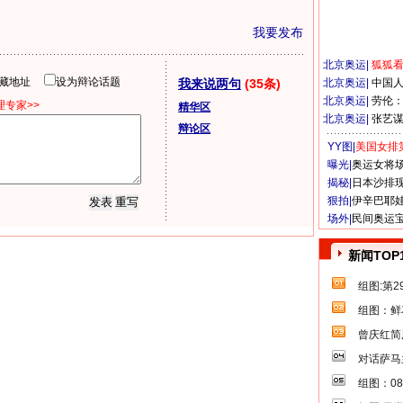
我要发布
北京奥运
|
狐狐
隐藏地址
设为辩论话题
我来说两句
(35条)
北京奥运
|
中国
北京奥运
|
劳伦
专家>>
精华区
北京奥运
|
张艺
辩论区
YY图|
美国女排
曝光|
奥运女将
揭秘|
日本沙排
狠拍|
伊辛巴耶
场外|
民间奥运
新闻TOP
组图:第
组图：鲜
曾庆红简
对话萨马
组图：0