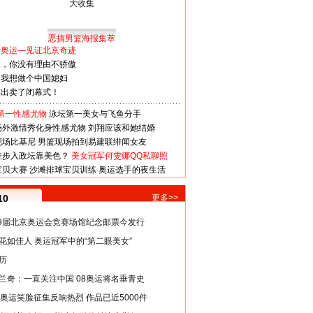
恶搞男篮海报集萃
看奥运—见证北京奇迹
人，你没有理由不骄傲
：我想做个中国媳妇
谋出卖了闭幕式！
第一性感尤物
泳坛第一美女与飞鱼分手
场外激情秀化身性感尤物
刘翔应该和她结婚
现场比基尼
男篮现场拍到易建联绯闻女友
娃步入政坛靠美色？
美女冠军何雯娜QQ私聊照
宝贝大赛
沙滩排球宝贝训练
奥运选手的夜生活
10
更多>>
29届北京奥运会竞赛场馆纪念邮票今发行
花如佳人 奥运冠军中的“第二眼美女”
历
兰奇：一直关注中国 08奥运将名垂青史
8奥运笑脸征集反响热烈 作品已近5000件