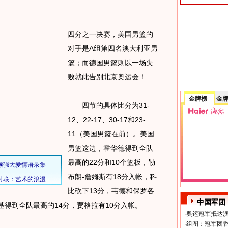
四分之一决赛，美国男篮的
对手是A组第四名澳大利亚男
篮；而德国男篮则以一场失
败就此告别北京奥运会！
金牌榜
金
四节的具体比分为31-
12、22-17、30-17和23-
11（美国男篮在前）。美国
男篮这边，霍华德得到全队
最高的22分和10个篮板，勒
布朗-詹姆斯有18分入帐，科
比砍下13分，韦德和保罗各
中国军团
基得到全队最高的14分，贾格拉有10分入帐。
·
奥运冠军抵达澳
·
组图：冠军团香