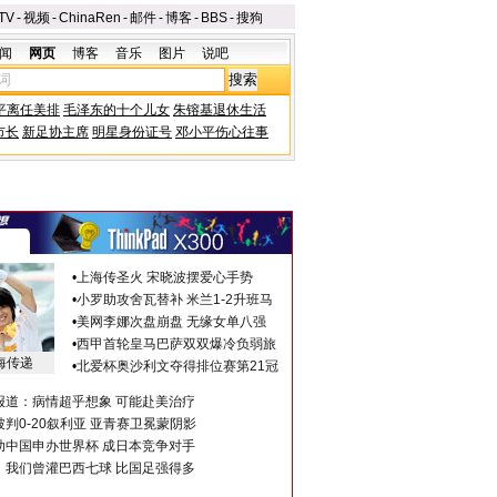
TV
-
视频
-
ChinaRen
-
邮件
-
博客
-
BBS
-
搜狗
闻
网页
博客
音乐
图片
说吧
平离任美排
毛泽东的十个儿女
朱镕基退休生活
市长
新足协主席
明星身份证号
邓小平伤心往事
•
上海传圣火 宋晓波摆爱心手势
•
小罗助攻舍瓦替补 米兰1-2升班马
•
美网李娜次盘崩盘 无缘女单八强
•
西甲首轮皇马巴萨双双爆冷负弱旅
海传递
•
北爱杯奥沙利文夺得排位赛第21冠
报道：病情超乎想象 可能赴美治疗
判0-20叙利亚 亚青赛卫冕蒙阴影
助中国申办世界杯 成日本竞争对手
：我们曾灌巴西七球 比国足强得多