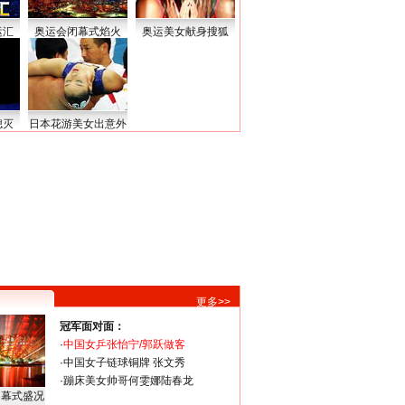
运汇
奥运会闭幕式焰火
奥运美女献身搜狐
熄灭
日本花游美女出意外
更多>>
冠军面对面：
·
中国女乒张怡宁/郭跃做客
·
中国女子链球铜牌 张文秀
·
蹦床美女帅哥何雯娜陆春龙
闭幕式盛况