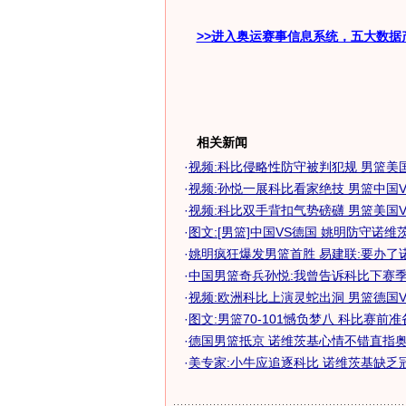
>>进入奥运赛事信息系统，五大数据
相关新闻
·
视频:科比侵略性防守被判犯规 男篮美
·
视频:孙悦一展科比看家绝技 男篮中国
·
视频:科比双手背扣气势磅礴 男篮美国
·
图文:[男篮]中国VS德国 姚明防守诺维
·
姚明疯狂爆发男篮首胜 易建联:要办了
·
中国男篮奇兵孙悦:我曾告诉科比下赛季并
·
视频:欧洲科比上演灵蛇出洞 男篮德国
·
图文:男篮70-101憾负梦八 科比赛前
·
德国男篮抵京 诺维茨基心情不错直指奥运
·
美专家:小牛应追逐科比 诺维茨基缺乏