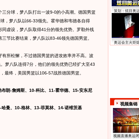
策划：炫目奥
分球，梦八队打出一波9-0的小高潮。德国男篮
球，梦八队以66-33领先。霍华德和韦德各自得
形同虚设，梦八队取得41分的领先优势。罗勒外线
三节比赛结束，梦八队以83-46领先德国男篮。
奥运会主火炬
有所松懈，不过德国男篮的进攻效率并不高。波
先。梦八队连得7分，他们的领先优势已经扩大至43
最终，美国男篮以106-57战胜德国男篮。
布朗-詹姆斯、10-科比、11-霍华德、15-安东尼
视频集锦
哈曼、10-格林、13-菲莫林、14-诺维茨基
视频直播奥运