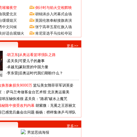
亮璀璨夜空
倒计时与焰火交相辉映
曲我爱北京
胡锦涛步入闭幕式会场
台缓缓熄灭
英国伦敦奉献接旗表演
秀中文问候
张宁高举五星红旗入场
良好适合观烟火
肯尼亚选手马拉松夺冠
更多>>
·
胡卫东
|
从奥运看篮球强队之路
·
孟关良
|
可爱儿子的趣事
·
卓越兄
|
篆刻里的中国力量
·
李东雷
|
后奥运时代我们期盼什么？
相
换形象损失9000万
篮坛美女隋菲菲军训英姿
室 ：萨马兰奇做客金台艺术馆
北京奥运最美
国球压轴快准很
孟关良：“路易”破水上魔咒
揭秘陈中接受改判内幕
胡紫微：无冕之王苏丽文
前已感觉吕鑫会出问题
杨杨：榜样集体乒乓球队
更多>>