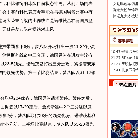
，科比领衔的球队目前状态神勇。从前四场的表
·
女划艇冠军访港
·
香港女粉丝惊呼
机会！赛前科比表态希望能在与德国男篮比赛中有
·
体坛九大浓妆明
这场为荣誉而战的比赛或许是诺维茨基在德国男篮
，无疑是梦八队占据绝对上风！
赛事赛程
带罚拿下6分，梦八队开场打出一波11-3的小高
，詹姆斯外线命中三分球，德国男篮在进攻中没有
以23-5领先。诺维茨基打出三分进攻，紧接着安东
的领先优势。第一节比赛结束，梦八队以31-12领
热点图片
取得20+优势，德国男篮请求暂停。暂停之后，
国男篮以17-39落后。詹姆斯连中2个三分还以颜
拿2分，梦八队取得28分的领先优势。诺维茨基利
缩小分差。上半场比赛结束，梦八队以53-29领先