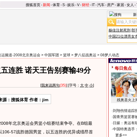
搜狐首页
-
新闻
-
体育
-
S
-
娱乐
-
V
-
财经
-
IT
-
汽车
-
房产
-
家居
-
女人
-
新
杨佳注射死刑
郎
中国21位漂亮女
奥运频道-2008北京奥运会
>
中国军团
>
篮球
>
梦八征战奥运
>
08梦八动态
每日焦点
五连胜 诺天王告别赛输49分
[
我来说两句
(35)
] [字号：
大
中
小
]
来源：搜狐体育 作者：jim
残奥圣火上
·
刘翔伤情追踪
·
国青男篮罢赛被
2008年北京奥运会男篮小组赛结束争夺。在B组最
·
日媒：奥运有
·
中国特奥选手
106-57战胜德国男篮，以五连胜的优异成绩昂首
更多>>