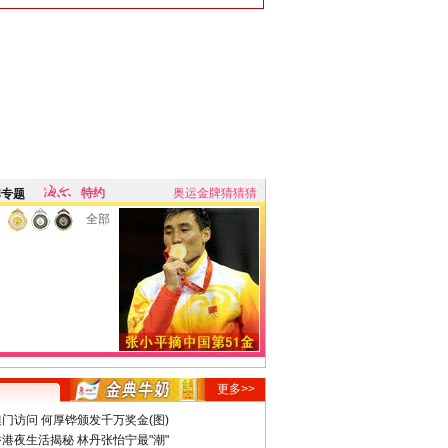
特约
奥运金牌猜猜猜
牌专题
全部
更多>>
门访问 何厚铧颁发千万奖金(图)
港夜生活揭秘 林丹张怡宁最"潮"