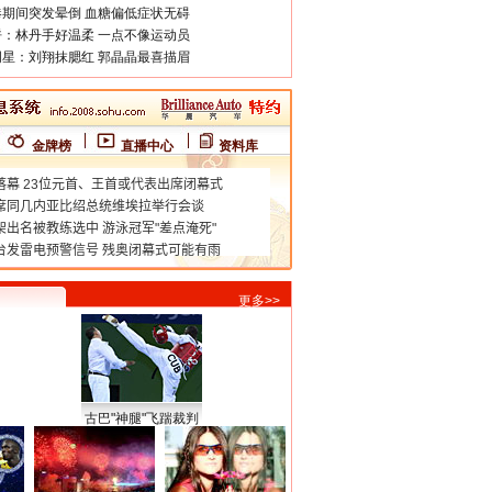
期间突发晕倒 血糖偏低症状无碍
：林丹手好温柔 一点不像运动员
星：刘翔抹腮红 郭晶晶最喜描眉
金牌榜
直播中心
资料库
更多>>
古巴"神腿"飞踹裁判