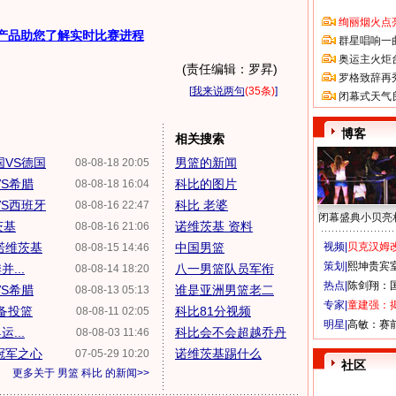
绚丽烟火点
产品助您了解实时比赛进程
群星唱响一
奥运主火炬
(责任编辑：罗昇)
罗格致辞再
[
我来说两句
(35条)
]
闭幕式天气
博客
相关搜索
国VS德国
男篮的新闻
08-08-18 20:05
VS希腊
科比的图片
08-08-18 16:04
VS西班牙
科比 老婆
08-08-16 22:47
闭幕盛典小贝亮
茨基
诺维茨基 资料
08-08-16 21:06
诺维茨基
中国男篮
视频|
贝克汉姆改
08-08-15 14:46
策划|
熙坤贵宾
...
八一男篮队员军衔
08-08-14 18:20
热点|
陈剑翔：
VS希腊
谁是亚洲男篮老二
08-08-13 05:13
专家|
童建强：
准备投篮
科比81分视频
08-08-11 02:05
明星|
高敏：赛
...
科比会不会超越乔丹
08-08-03 11:46
冠军之心
诺维茨基踢什么
07-05-29 10:20
社区
更多关于
男篮 科比
的新闻>>