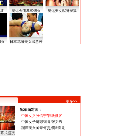
运汇
奥运会闭幕式焰火
奥运美女献身搜狐
熄灭
日本花游美女出意外
更多>>
冠军面对面：
·
中国女乒张怡宁/郭跃做客
·
中国女子链球铜牌 张文秀
·
蹦床美女帅哥何雯娜陆春龙
闭幕式盛况