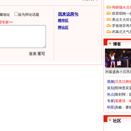
绚丽烟火点
群星唱响一
我来说两句
隐藏地址
设为辩论话题
奥运主火炬
精华区
专家>>
罗格致辞再
辩论区
闭幕式天气
博客
闭幕盛典小贝亮
视频|
贝克汉姆改
策划|
熙坤贵宾
热点|
陈剑翔：
专家|
童建强：
明星|
高敏：赛
社区