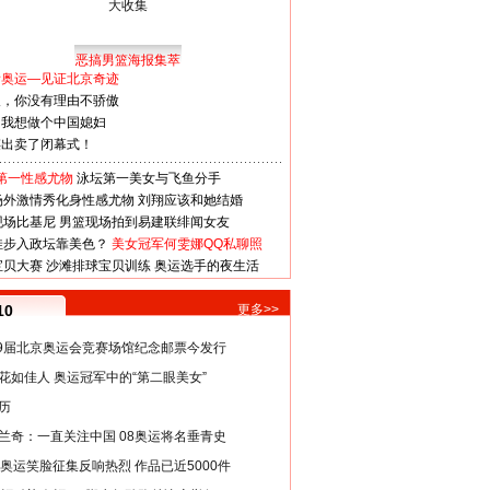
恶搞男篮海报集萃
看奥运—见证北京奇迹
人，你没有理由不骄傲
：我想做个中国媳妇
谋出卖了闭幕式！
第一性感尤物
泳坛第一美女与飞鱼分手
场外激情秀化身性感尤物
刘翔应该和她结婚
现场比基尼
男篮现场拍到易建联绯闻女友
娃步入政坛靠美色？
美女冠军何雯娜QQ私聊照
宝贝大赛
沙滩排球宝贝训练
奥运选手的夜生活
10
更多>>
29届北京奥运会竞赛场馆纪念邮票今发行
花如佳人 奥运冠军中的“第二眼美女”
历
兰奇：一直关注中国 08奥运将名垂青史
8奥运笑脸征集反响热烈 作品已近5000件