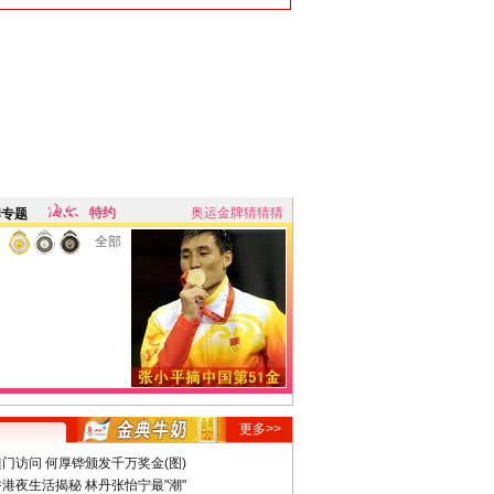
特约
奥运金牌猜猜猜
牌专题
全部
更多>>
门访问 何厚铧颁发千万奖金(图)
港夜生活揭秘 林丹张怡宁最"潮"