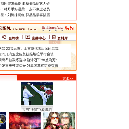
期间突发晕倒 血糖偏低症状无碍
：林丹手好温柔 一点不像运动员
星：刘翔抹腮红 郭晶晶最喜描眉
金牌榜
直播中心
资料库
更多>>
古巴"神腿"飞踹裁判