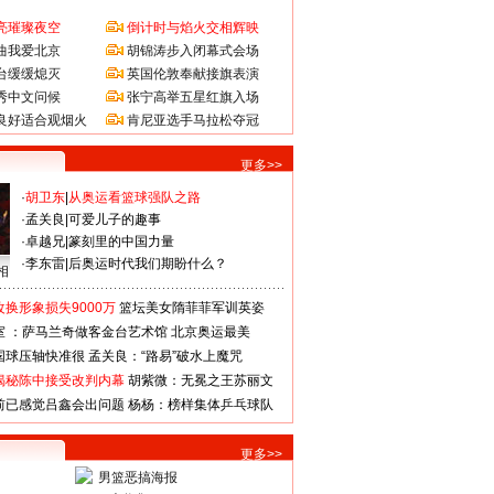
亮璀璨夜空
倒计时与焰火交相辉映
曲我爱北京
胡锦涛步入闭幕式会场
台缓缓熄灭
英国伦敦奉献接旗表演
秀中文问候
张宁高举五星红旗入场
良好适合观烟火
肯尼亚选手马拉松夺冠
更多>>
·
胡卫东
|
从奥运看篮球强队之路
·
孟关良
|
可爱儿子的趣事
·
卓越兄
|
篆刻里的中国力量
·
李东雷
|
后奥运时代我们期盼什么？
相
换形象损失9000万
篮坛美女隋菲菲军训英姿
室 ：萨马兰奇做客金台艺术馆
北京奥运最美
国球压轴快准很
孟关良：“路易”破水上魔咒
揭秘陈中接受改判内幕
胡紫微：无冕之王苏丽文
前已感觉吕鑫会出问题
杨杨：榜样集体乒乓球队
更多>>