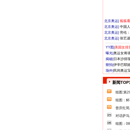
北京奥运
|
狐狐
北京奥运
|
中国
北京奥运
|
劳伦
北京奥运
|
张艺
YY图|
美国女排
曝光|
奥运女将
揭秘|
日本沙排
狠拍|
伊辛巴耶
场外|
民间奥运
新闻TOP
组图:第
组图：鲜
曾庆红简
对话萨马
组图：0