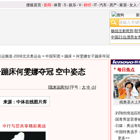
搜狐首页
-
新闻
-
体育
-
S
-
娱乐
-
V
-
财经
-
IT
-
汽车
-
房产
-
家居
-
女人
-
新
杨佳注射死刑
郎
中国21位漂亮女
奥运频道-2008北京奥运会
>
中国军团
>
蹦床
>
何雯娜女子蹦床夺冠
每日焦点
蹦床何雯娜夺冠 空中姿态
[
我来说两句
] [字号：
大
中
小
]
来源：中体在线图片库
残奥圣火上
·
刘翔伤情追踪
·
国青男篮罢赛被
·
日媒：奥运有
·
中国特奥选手
更多>>