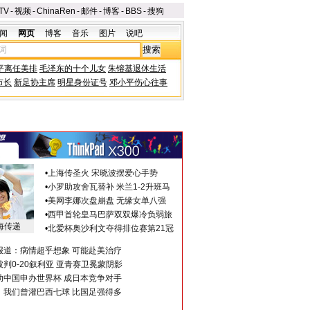
TV
-
视频
-
ChinaRen
-
邮件
-
博客
-
BBS
-
搜狗
闻
网页
博客
音乐
图片
说吧
平离任美排
毛泽东的十个儿女
朱镕基退休生活
市长
新足协主席
明星身份证号
邓小平伤心往事
•
上海传圣火 宋晓波摆爱心手势
•
小罗助攻舍瓦替补 米兰1-2升班马
•
美网李娜次盘崩盘 无缘女单八强
•
西甲首轮皇马巴萨双双爆冷负弱旅
海传递
•
北爱杯奥沙利文夺得排位赛第21冠
报道：病情超乎想象 可能赴美治疗
判0-20叙利亚 亚青赛卫冕蒙阴影
助中国申办世界杯 成日本竞争对手
：我们曾灌巴西七球 比国足强得多