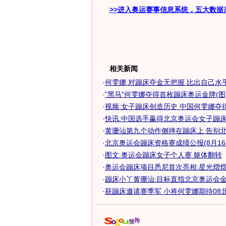
>>进入奥运赛事信息系统，五大数据
相关新闻
·
何雯娜:对蹦床夺金无把握 比出自己水
·
"黑马"何雯娜夺得首枚蹦床奥运金牌(图
·
视频:女子蹦床创造历史 中国何雯娜夺
·
快讯:中国选手赢得北京奥运会女子蹦床决
·
黄珊汕第九个动作侧摔在蹦床上 告别北京
·
北京奥运会蹦床资格赛成绩公报(8月16
·
图文:奥运会蹦床女子个人赛 躯体翻转
·
奥运会蹦床项目悉尼首次亮相:星光熠
·
蹦床小丫黄珊汕:目标直指北京奥运会
·
获蹦床邀请赛季军 小将何雯娜期待08北京