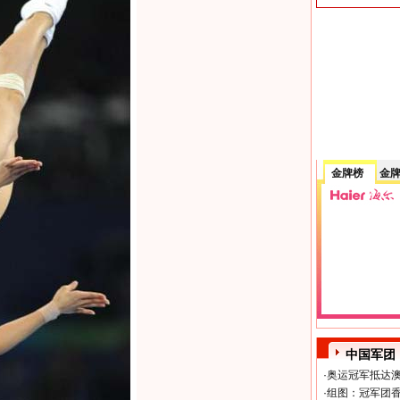
金牌榜
金
中国军团
·
奥运冠军抵达澳
·
组图：冠军团香