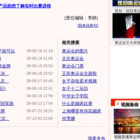
产品助您了解实时比赛进程
策划：炫目奥
(责任编辑：李静)
[
我来说两句
]
相关搜索
奥运会主火炬
平就可以
奥运会的图片
08-08-18 21:19
)
北京奥运会
08-08-18 21:09
得金牌
奥运会门票
08-08-18 20:53
...
王菲奥运会主题歌
08-08-18 20:52
...
女子杂技柔术视频
08-08-17 04:46
日)
女子十二乐坊
08-08-16 22:41
中华女子学院
08-08-16 12:59
熠冠军路
什么是蹦床比赛
08-08-13 17:04
视频集锦
金牌
上海哪里有供应蹦床
08-07-23 18:23
...
何雯娜
07-12-02 23:04
视频直播奥运
我要发布