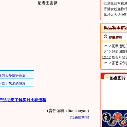
记者王雷摄
·
女划艇冠军访港
·
香港女粉丝惊呼
·
体坛九大浓妆明
赛事赛程
热点图片
产品助您了解实时比赛进程
(责任编辑：liumiaoyao)
[
我来说两句
]