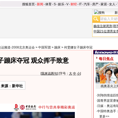
搜狐首页
-
新闻
-
体育
-
S
-
娱乐
-
V
-
财经
-
IT
-
汽车
-
房产
-
家居
-
女人
-
新
杨佳注射死刑
郎
中国21位漂亮女
奥运频道-2008北京奥运会
>
中国军团
>
蹦床
>
何雯娜女子蹦床夺冠
每日焦点
子蹦床夺冠 观众挥手致意
[
我来说两句
] [字号：
大
中
小
]
来源：新华社
残奥圣火上
·
刘翔伤情追踪
·
国青男篮罢赛被
·
日媒：奥运有
·
中国特奥选手
更多>>