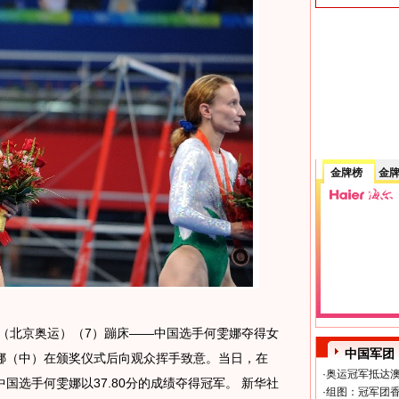
金牌榜
金
日 （北京奥运）（7）蹦床——中国选手何雯娜夺得女
中国军团
雯娜（中）在颁奖仪式后向观众挥手致意。当日，在
·
奥运冠军抵达澳
国选手何雯娜以37.80分的成绩夺得冠军。 新华社
·
组图：冠军团香