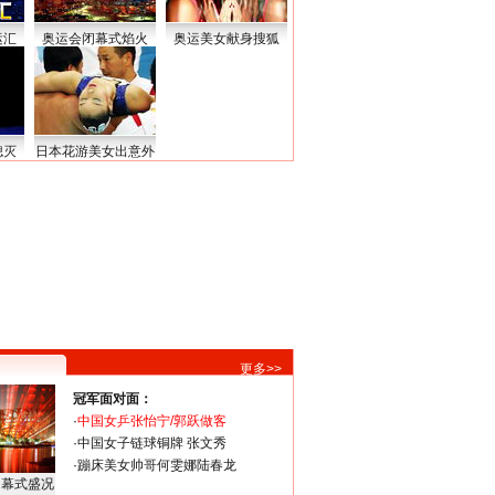
运汇
奥运会闭幕式焰火
奥运美女献身搜狐
熄灭
日本花游美女出意外
更多>>
冠军面对面：
·
中国女乒张怡宁/郭跃做客
·
中国女子链球铜牌 张文秀
·
蹦床美女帅哥何雯娜陆春龙
闭幕式盛况