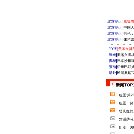
北京奥运
|
狐狐
北京奥运
|
中国
北京奥运
|
劳伦
北京奥运
|
张艺
YY图|
美国女排
曝光|
奥运女将
揭秘|
日本沙排
狠拍|
伊辛巴耶
场外|
民间奥运
新闻TOP
组图:第
组图：鲜
曾庆红简
对话萨马
组图：0