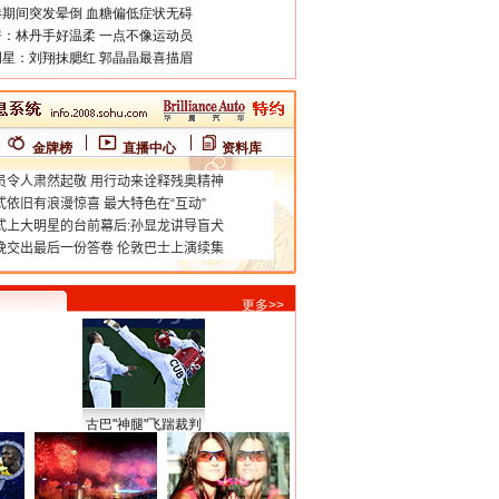
期间突发晕倒 血糖偏低症状无碍
：林丹手好温柔 一点不像运动员
星：刘翔抹腮红 郭晶晶最喜描眉
金牌榜
直播中心
资料库
更多>>
古巴"神腿"飞踹裁判