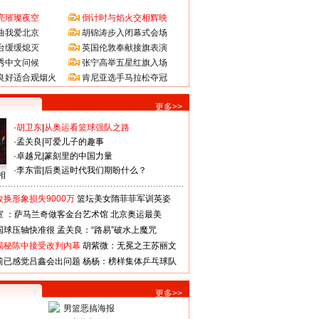
亮璀璨夜空
倒计时与焰火交相辉映
曲我爱北京
胡锦涛步入闭幕式会场
台缓缓熄灭
英国伦敦奉献接旗表演
秀中文问候
张宁高举五星红旗入场
良好适合观烟火
肯尼亚选手马拉松夺冠
更多>>
·
胡卫东
|
从奥运看篮球强队之路
·
孟关良
|
可爱儿子的趣事
·
卓越兄
|
篆刻里的中国力量
·
李东雷
|
后奥运时代我们期盼什么？
相
换形象损失9000万
篮坛美女隋菲菲军训英姿
室 ：萨马兰奇做客金台艺术馆
北京奥运最美
国球压轴快准很
孟关良：“路易”破水上魔咒
揭秘陈中接受改判内幕
胡紫微：无冕之王苏丽文
前已感觉吕鑫会出问题
杨杨：榜样集体乒乓球队
更多>>