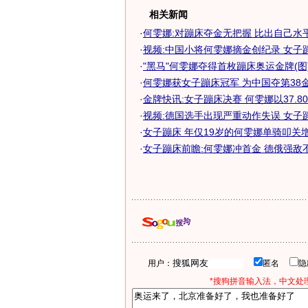
相关新闻
·
何雯娜:对蹦床夺金无把握 比出自己水
·
视频:中国小将何雯娜摘金创纪录 女子
·
"黑马"何雯娜夺得首枚蹦床奥运金牌(图
·
何雯娜获女子蹦床冠军 为中国夺第38
·
金牌快讯:女子蹦床决赛 何雯娜以37.8
·
视频:德国选手出现严重动作失误 女子
·
女子蹦床 年仅19岁的何雯娜单骑叩关增夺
·
女子蹦床前瞻:何雯娜冲首金 德俄强敌
用户：
匿名
*搜狗拼音输入法，中文处理