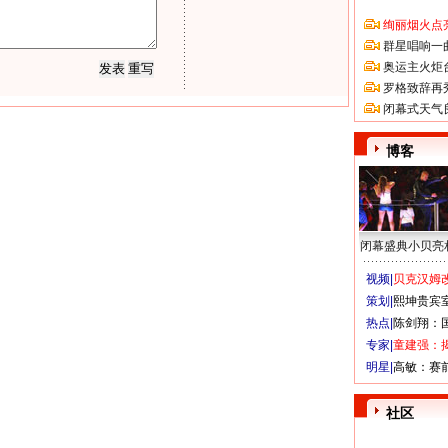
绚丽烟火点
群星唱响一
奥运主火炬
罗格致辞再
闭幕式天气
博客
闭幕盛典小贝亮
视频|
贝克汉姆改
策划|
熙坤贵宾
热点|
陈剑翔：
专家|
童建强：
明星|
高敏：赛
社区