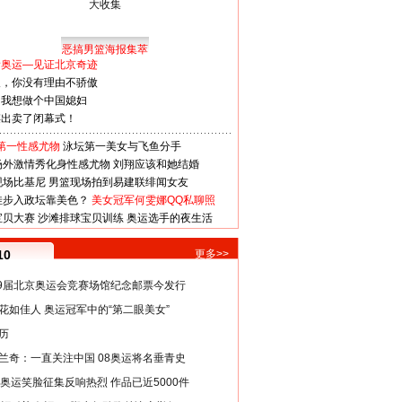
恶搞男篮海报集萃
看奥运—见证北京奇迹
人，你没有理由不骄傲
：我想做个中国媳妇
谋出卖了闭幕式！
第一性感尤物
泳坛第一美女与飞鱼分手
场外激情秀化身性感尤物
刘翔应该和她结婚
现场比基尼
男篮现场拍到易建联绯闻女友
娃步入政坛靠美色？
美女冠军何雯娜QQ私聊照
宝贝大赛
沙滩排球宝贝训练
奥运选手的夜生活
10
更多>>
29届北京奥运会竞赛场馆纪念邮票今发行
花如佳人 奥运冠军中的“第二眼美女”
历
兰奇：一直关注中国 08奥运将名垂青史
8奥运笑脸征集反响热烈 作品已近5000件