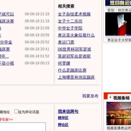
相关搜索
策划：炫目奥
平就可以
女子杂技柔术视频
08-08-18 21:19
蹦床决赛
女子十二乐坊
08-08-18 21:19
)
中华女子学院
08-08-18 21:09
金
奥运圣火象征着什么
08-08-18 20:59
奥运会主火炬
0分夺金
奥运门票
08-08-18 20:52
蹦床赛
06世界杯冠军是谁
08-08-18 20:41
...
英超冠军会是谁呢
08-08-18 01:52
不容小视
何雯娜
08-08-18 00:23
什么是蹦床比赛
上海哪里有供应蹦床
我要发布
视频集锦
我来说两句
隐藏地址
设为辩论话题
精华区
专家>>
辩论区
视频直播奥运