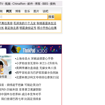
TV
-
视频
-
ChinaRen
-
邮件
-
博客
-
BBS
-
搜狗
闻
网页
博客
音乐
图片
说吧
平离任美排
毛泽东的十个儿女
朱镕基退休生活
市长
新足协主席
明星身份证号
邓小平伤心往事
•
上海传圣火 宋晓波摆爱心手势
•
小罗助攻舍瓦替补 米兰1-2升班马
•
美网李娜次盘崩盘 无缘女单八强
•
西甲首轮皇马巴萨双双爆冷负弱旅
海传递
•
北爱杯奥沙利文夺得排位赛第21冠
报道：病情超乎想象 可能赴美治疗
判0-20叙利亚 亚青赛卫冕蒙阴影
助中国申办世界杯 成日本竞争对手
：我们曾灌巴西七球 比国足强得多