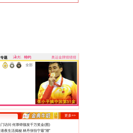
特约
奥运金牌猜猜猜
牌专题
全部
更多>>
门访问 何厚铧颁发千万奖金(图)
港夜生活揭秘 林丹张怡宁最"潮"