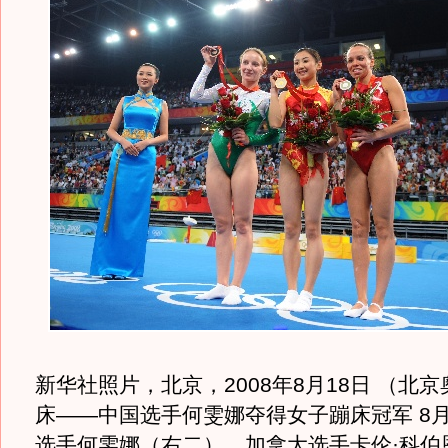
新华社照片，北京，2008年8月18日 （北
床——中国选手何雯娜夺得女子蹦床冠军 8月
选手何雯娜（右二）、加拿大选手卡伦·科伯