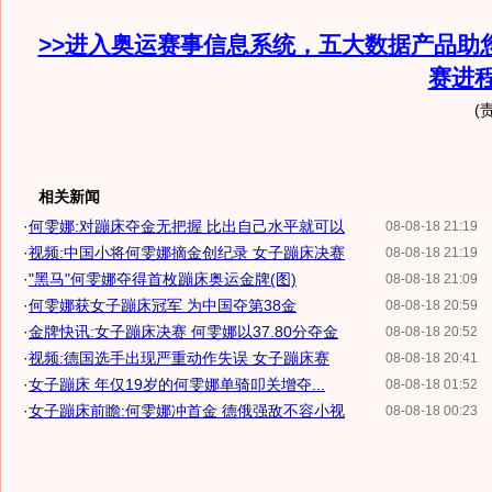
>>进入奥运赛事信息系统，五大数据产品助
赛进
(
相关新闻
·
何雯娜:对蹦床夺金无把握 比出自己水平就可以
08-08-18 21:19
·
视频:中国小将何雯娜摘金创纪录 女子蹦床决赛
08-08-18 21:19
·
"黑马"何雯娜夺得首枚蹦床奥运金牌(图)
08-08-18 21:09
·
何雯娜获女子蹦床冠军 为中国夺第38金
08-08-18 20:59
·
金牌快讯:女子蹦床决赛 何雯娜以37.80分夺金
08-08-18 20:52
·
视频:德国选手出现严重动作失误 女子蹦床赛
08-08-18 20:41
·
女子蹦床 年仅19岁的何雯娜单骑叩关增夺...
08-08-18 01:52
·
女子蹦床前瞻:何雯娜冲首金 德俄强敌不容小视
08-08-18 00:23