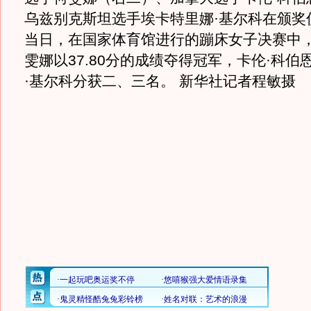
乌兹别克斯坦选手埃卡特里娜·基尔科在颁奖
当日，在国家体育馆进行的蹦床女子决赛中
雯娜以37.80分的成绩夺得冠军，卡伦·科伯
·基尔科分获二、三名。 新华社记者程敏摄