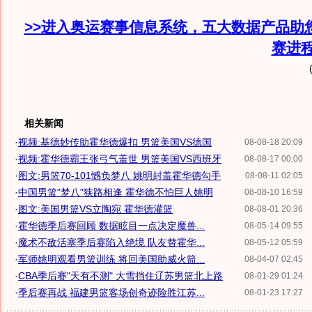
>>进入奥运赛事信息系统，五大数据产品助
赛进
相关新闻
·
视频:基德妙传助霍华德爆扣 男篮美国VS德国
08-08-18 20:09
·
视频:霍华德霸王张弓气盖世 男篮美国VS西班牙
08-08-17 00:00
·
图文:男篮70-101憾负梦八 姚明封盖霍华德勾手
08-08-11 02:05
·
中国男篮"梦八"狭路相逢 霍华德不怕巨人姚明
08-08-10 16:59
·
图文:美国男篮VS立陶宛 霍华德灌篮
08-08-01 20:36
·
霍华德季后赛回顾 数据眩目一点决定魔兽...
08-05-14 09:55
·
魔术不敌活塞季后赛陷入绝境 队友替霍华...
08-05-12 05:59
·
军师姚明观看男篮训练 将回美国助威火箭...
08-04-07 02:45
·
CBA季后赛"天有不测" 大雪挡住辽苏男篮北上路
08-01-29 01:24
·
季后赛再战 福建男篮客场创奇迹险胜江苏...
08-01-23 17:27