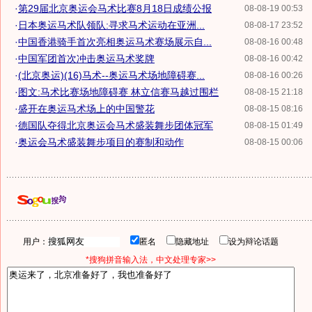
·
第29届北京奥运会马术比赛8月18日成绩公报
08-08-19 00:53
·
日本奥运马术队领队:寻求马术运动在亚洲...
08-08-17 23:52
·
中国香港骑手首次亮相奥运马术赛场展示自...
08-08-16 00:48
·
中国军团首次冲击奥运马术奖牌
08-08-16 00:42
·
(北京奥运)(16)马术--奥运马术场地障碍赛...
08-08-16 00:26
·
图文:马术比赛场地障碍赛 林立信赛马越过围栏
08-08-15 21:18
·
盛开在奥运马术场上的中国警花
08-08-15 08:16
·
德国队夺得北京奥运会马术盛装舞步团体冠军
08-08-15 01:49
·
奥运会马术盛装舞步项目的赛制和动作
08-08-15 00:06
用户：
匿名
隐藏地址
设为辩论话题
*搜狗拼音输入法，中文处理专家>>