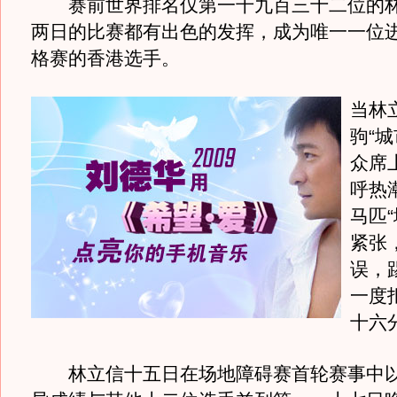
赛前世界排名仅第一千九百三十二位的林
两日的比赛都有出色的发挥，成为唯一一位
格赛的香港选手。
当林
驹“
众席
呼热
马匹
紧张
误，
一度
十六
林立信十五日在场地障碍赛首轮赛事中以“