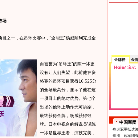
赛场
之一，在吊环比赛中，“全能王”杨威顺利完成全
金牌榜
金
而被誉为“吊环王”的陈一冰更
没有让人们失望，此前他在资
格赛的吊环项目获得16.525分
的全场最高分，显示了他在这
一项目上的绝对优势。第七个
出场的他环上动作无可挑剔，
最终获得金牌，杨威获得银
中国军团
牌。日本电视台的解说员说陈
·
奥运冠军抵达澳
一冰是世界王者，演技完美，
·
组图：冠军团香