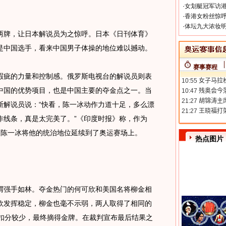
·
女划艇冠军访港
·
香港女粉丝惊呼
·
体坛九大浓妆明
牌，让日本解说员为之惊呼。日本《日刊体育》
是中国选手，看来中国男子体操的地位难以撼动。
赛事赛程
疵的力量和控制感。俄罗斯电视台的解说员则表
中国的优势项目，也是中国主要的夺金点之一。当
斯解说员说：“快看，陈一冰动作力道十足，多么漂
作线条，真是太完美了。”《印度时报》称，作为
军，陈一冰将他的统治地位延续到了奥运赛场上。
热点图片
强手如林。夺金热门的何可欣和美国名将柳金相
欣发挥稳定，柳金也毫不示弱，两人取得了相同的
效分扣分较少，最终摘得金牌。在裁判宣布最后结果之