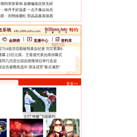
期间突发晕倒 血糖偏低症状无碍
：林丹手好温柔 一点不像运动员
星：刘翔抹腮红 郭晶晶最喜描眉
金牌榜
直播中心
资料库
更多>>
古巴"神腿"飞踹裁判