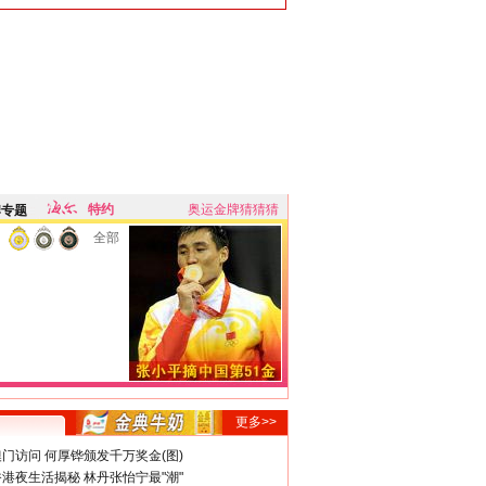
特约
奥运金牌猜猜猜
牌专题
全部
更多>>
门访问 何厚铧颁发千万奖金(图)
港夜生活揭秘 林丹张怡宁最"潮"