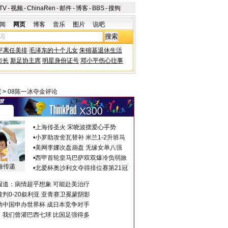
TV
-
视频
-
ChinaRen
-
邮件
-
博客
-
BBS
-
搜狗
闻
网页
博客
音乐
图片
说吧
平离任美排
毛泽东的十个儿女
朱镕基退休生活
市长
新足协主席
明星身份证号
邓小平伤心往事
冠
>
08陈一冰夺金评论
•
上海传圣火 宋晓波摆爱心手势
•
小罗助攻舍瓦替补 米兰1-2升班马
•
美网李娜次盘崩盘 无缘女单八强
•
西甲首轮皇马巴萨双双爆冷负弱旅
海传递
•
北爱杯奥沙利文夺得排位赛第21冠
报道：病情超乎想象 可能赴美治疗
判0-20叙利亚 亚青赛卫冕蒙阴影
助中国申办世界杯 成日本竞争对手
：我们曾灌巴西七球 比国足强得多