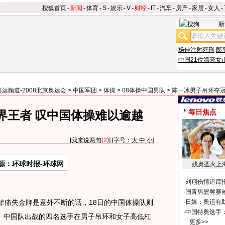
搜狐首页
-
新闻
-
体育
-
S
-
娱乐
-
V
-
财经
-
IT
-
汽车
-
房产
-
家居
-
女人
-
新
杨佳注射死刑
郎
中国21位漂亮女
奥运频道-2008北京奥运会
>
中国军团
>
体操
>
08体操中国男队
>
陈一冰男子吊环夺
每日焦点
界王者 叹中国体操难以逾越
[
我来说两句
(2)
] [字号：
大
中
小
]
源：环球时报-环球网
残奥圣火上
·
刘翔伤情追踪
·
国青男篮罢赛被
痛失金牌是意外不断的话，18日的中国体操队则
·
日媒：奥运有
·
中国特奥选手
。中国队出战的四名选手在男子吊环和女子高低杠
更多>>