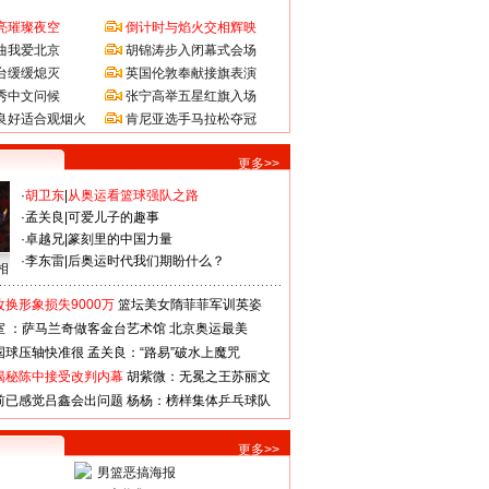
亮璀璨夜空
倒计时与焰火交相辉映
曲我爱北京
胡锦涛步入闭幕式会场
台缓缓熄灭
英国伦敦奉献接旗表演
秀中文问候
张宁高举五星红旗入场
良好适合观烟火
肯尼亚选手马拉松夺冠
更多>>
·
胡卫东
|
从奥运看篮球强队之路
·
孟关良
|
可爱儿子的趣事
·
卓越兄
|
篆刻里的中国力量
·
李东雷
|
后奥运时代我们期盼什么？
相
换形象损失9000万
篮坛美女隋菲菲军训英姿
室 ：萨马兰奇做客金台艺术馆
北京奥运最美
国球压轴快准很
孟关良：“路易”破水上魔咒
揭秘陈中接受改判内幕
胡紫微：无冕之王苏丽文
前已感觉吕鑫会出问题
杨杨：榜样集体乒乓球队
更多>>