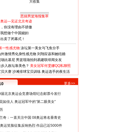
恶搞男篮海报集萃
看奥运—见证北京奇迹
人，你没有理由不骄傲
：我想做个中国媳妇
谋出卖了闭幕式！
第一性感尤物
泳坛第一美女与飞鱼分手
场外激情秀化身性感尤物
刘翔应该和她结婚
现场比基尼
男篮现场拍到易建联绯闻女友
娃步入政坛靠美色？
美女冠军何雯娜QQ私聊照
宝贝大赛
沙滩排球宝贝训练
奥运选手的夜生活
10
更多>>
29届北京奥运会竞赛场馆纪念邮票今发行
花如佳人 奥运冠军中的“第二眼美女”
历
兰奇：一直关注中国 08奥运将名垂青史
8奥运笑脸征集反响热烈 作品已近5000件