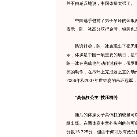
并不由感叹地说，中国体操太强了。
中国选手包揽了男子吊环的金银两
表示，陈一冰高分获得金牌，银牌也
路透社称，陈一冰表现出了毫无瑕
示，体操是中国一项重要的项目，是
陈一冰在完成他的动作过程中，俄罗
亮的动作，在吊环上完成这么直的动
2006年和2007年世锦赛的吊环冠
“高低杠公主”技压群芳
随后的体操女子高低杠的较量可谓
继出场。在团体赛中意外失利的何可
分数16.725分，但由于何可欣有