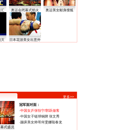
运汇
奥运会闭幕式焰火
奥运美女献身搜狐
熄灭
日本花游美女出意外
更多>>
冠军面对面：
·
中国女乒张怡宁/郭跃做客
·
中国女子链球铜牌 张文秀
·
蹦床美女帅哥何雯娜陆春龙
闭幕式盛况