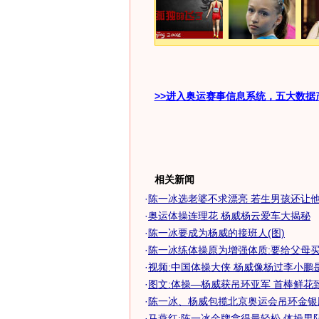
>>进入奥运赛事信息系统，五大数据
相关新闻
·
陈一冰选老婆不求漂亮 若生男孩还让
·
奥运体操连理花 杨威杨云爱车大揭秘
·
陈一冰要成为杨威的接班人(图)
·
陈一冰练体操原为增强体质:要给父母
·
视频:中国体操大侠 杨威像杨过李小鹏是令
·
图文:体操—杨威获吊环亚军 首棒鲜花
·
陈一冰、杨威包揽北京奥运会吊环金银牌
·
马燕红:陈一冰金牌拿得最轻松 体操男