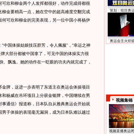
何可欣和柳金两个人发挥都很好，动作完成得都很
策划：炫目奥
比柳金要稍高一点，她在空中的超高难度空翻完成
面何可欣和柳金的完美表现，另一位中国小将杨伊
。
奥运会主火炬
中国体操姑娘技压群芳，令人佩服”，“幸运之神
金牌大部分都被中国拿了，可见中国的体操实力很
度快、飘逸。她的动作在一眨眼的功夫内就完成了，
金牌，这进一步表明了东道主在奥运会体操项目
冰和杨威在吊环项目上分获金银牌，中国继续在男
视频集锦
时事通信》报道称，日本队自从雅典奥运会开始就
国男子体操的表现毫无漏洞，成为日本队难以越过
视频直播奥运