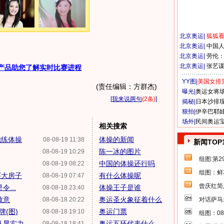
北京奥运
|
狐狐
北京奥运
|
中国
北京奥运
|
劳伦
北京奥运
|
张艺
产品助您了解实时比赛进程
YY图|
美国女排
(责任编辑：方群杰)
曝光|
奥运女将
[
我来说两句
(2条)
]
揭秘|
日本沙排
狠拍|
伊辛巴耶
场外|
民间奥运
相关搜索
他练体操
体操的新闻
08-08-19 11:38
新闻TOP
陈一冰的图片
08-08-19 10:29
组图:第
中国的体操还行吗
08-08-19 08:22
组图：鲜
买大房子
有什么体操呢
08-08-19 07:47
曾庆红简
...
体操王子是谁
08-08-18 23:40
致意
奥运圣火象征着什么
08-08-18 20:22
对话萨马
(图)
奥运门票
08-08-18 19:10
组图：0
队显实力
奥运五环代表什么
08-08-18 18:41