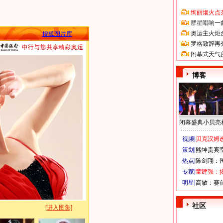
绚丽烟火点
群星唱响一
奥运主火炬
搜狐图片库
罗格致辞再
闭幕式天气
博客
闭幕盛典小贝亮
视频|
贝克汉姆改
策划|
熙坤贵宾
热点|
陈剑翔：
专家|
童建强：
明星|
高敏：赛
社区
[进入图集]