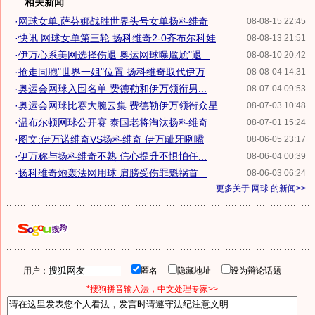
相关新闻
·
网球女单:萨芬娜战胜世界头号女单扬科维奇
08-08-15 22:45
·
快讯:网球女单第三轮 扬科维奇2-0齐布尔科娃
08-08-13 21:51
·
伊万心系美网选择伤退 奥运网球曝尴尬"退...
08-08-10 20:42
·
抢走同胞"世界一姐"位置 扬科维奇取代伊万
08-08-04 14:31
·
奥运会网球入围名单 费德勒和伊万领衔男...
08-07-04 09:53
·
奥运会网球比赛大腕云集 费德勒伊万领衔众星
08-07-03 10:48
·
温布尔顿网球公开赛 泰国老将淘汰扬科维奇
08-07-01 15:24
·
图文:伊万诺维奇VS扬科维奇 伊万龇牙咧嘴
08-06-05 23:17
·
伊万称与扬科维奇不熟 信心提升不惧怕任...
08-06-04 00:39
·
扬科维奇炮轰法网用球 肩膀受伤罪魁祸首...
08-06-03 06:24
更多关于
网球
的新闻>>
用户：
匿名
隐藏地址
设为辩论话题
*搜狗拼音输入法，中文处理专家>>