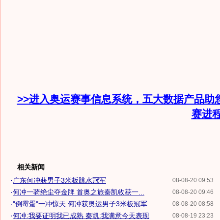
>>进入奥运赛事信息系统，五大数据产品助
赛进
相关新闻
·
广东何冲获男子3米板跳水冠军
08-08-20 09:53
·
何冲一骑绝尘夺金牌 首奥之旅秦凯收获一...
08-08-20 09:46
·
"倒霉蛋"一冲惊天 何冲获奥运男子3米板冠军
08-08-20 08:58
·
何冲:我要证明我已成熟 秦凯:我满意今天表现
08-08-19 23:23