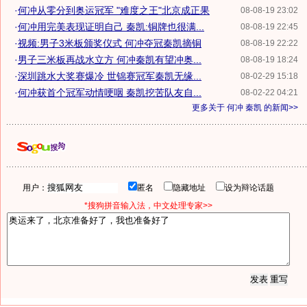
·
何冲从零分到奥运冠军 "难度之王"北京成正果
08-08-19 23:02
·
何冲用完美表现证明自己 秦凯:铜牌也很满...
08-08-19 22:45
·
视频:男子3米板颁奖仪式 何冲夺冠秦凯摘铜
08-08-19 22:22
·
男子三米板再战水立方 何冲秦凯有望冲奥...
08-08-19 18:24
·
深圳跳水大奖赛爆冷 世锦赛冠军秦凯无缘...
08-02-29 15:18
·
何冲获首个冠军动情哽咽 秦凯挖苦队友自...
08-02-22 04:21
更多关于
何冲 秦凯
的新闻>>
用户：
匿名
隐藏地址
设为辩论话题
*搜狗拼音输入法，中文处理专家>>