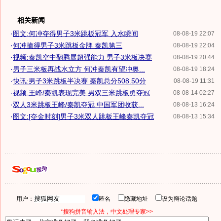
相关新闻
·
图文:何冲夺得男子3米跳板冠军 入水瞬间
08-08-19 22:07
·
何冲摘得男子3米跳板金牌 秦凯第三
08-08-19 22:04
·
视频:秦凯空中翻腾展超强能力 男子3米板决赛
08-08-19 20:44
·
男子三米板再战水立方 何冲秦凯有望冲奥...
08-08-19 18:24
·
快讯:男子3米跳板半决赛 秦凯总分508.50分
08-08-19 11:31
·
视频:王峰/秦凯表现完美 男双三米跳板勇夺冠
08-08-14 02:27
·
双人3米跳板王峰/秦凯夺冠 中国军团收获...
08-08-13 16:24
·
图文:[夺金时刻]男子3米双人跳板王峰秦凯夺冠
08-08-13 15:34
用户：
匿名
隐藏地址
设为辩论话题
*搜狗拼音输入法，中文处理专家>>