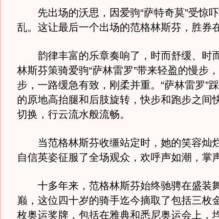
先出场的沃思，因爱驹“萨特奇莫”受惊吓
乱。这让最后一个出场的范格林斯芬，胜券
韵律丰富的乐章奏响了，时而舒缓、时而
林斯芬策骑爱驹“萨林雷罗”带来轻盈的慢步
步，一路缓急有致，刚柔并重。“萨林雷罗”
的原地高抬腿和后肢旋转，快步和跑步之间
切换，行云流水般流畅。
当范格林斯芬收缰站定时，她的笑容灿烂
自信英姿征服了全场观众，欢呼声如潮，掌
十多年来，范格林斯芬始终驰骋在盛装舞
巅，这位四十岁的骑手迄今摘取了包括三枚
枚奥运奖牌，包括在雅典和悉尼奥运会上，