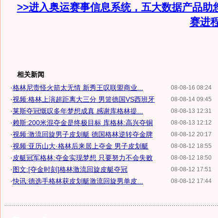
>>进入奥运赛事信息系统，五大数据产品助
赛进
相关新闻
·
格林尼责怪火箭太无情 新秀王叹联盟商业...
08-08-16 08:24
·
视频:格林上演超距离大三分 男篮德国VS西班牙
08-08-14 09:45
·
莱斯夺冠慨叹多年梦想成真 感谢库格林提...
08-08-13 12:31
·
赖斯:200米混夺金是终极目标 库格林:高兴夺铜
08-08-13 12:12
·
视频:激流回旋男子皮划艇 德国格林逆转夺金牌
08-08-12 20:17
·
视频:亚历山大·格林后来居上夺金 男子皮划艇
08-08-12 18:55
·
皮艇冠军格林:夺金实现梦想 只要努力不会失败
08-08-12 18:50
·
图文:[夺金时刻]格林激流回旋皮艇夺冠
08-08-12 17:51
·
快讯:德选手格林获皮划艇激流回旋男单皮...
08-08-12 17:44