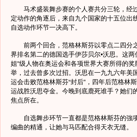
马术盛装舞步赛的个人赛共分三轮，经过
定动作的角逐后，来自九个国家的十五位出
自选动作环节一决高下。
前两个回合，范格林斯芬以零点二四分之
界排名第二的德国选手伊莎贝尔•沃思。这两
姐”级人物在奥运会和各项世界大赛所得的奖
举，过去曾多次过招。沃思在一九九六年美
运会击败范格林斯芬“封后”，四年后范格林
运战胜沃思夺金。今晚到底鹿死谁手？她们
焦点所在。
自选舞步环节一直都是范格林斯芬的強项
编曲的精通，让她与马匹配合得天衣无缝。