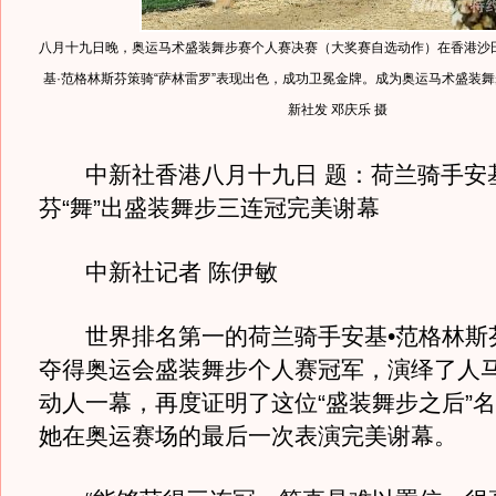
八月十九日晚，奥运马术盛装舞步赛个人赛决赛（大奖赛自选动作）在香港沙
基·范格林斯芬策骑“萨林雷罗”表现出色，成功卫冕金牌。成为奥运马术盛装舞
新社发 邓庆乐 摄
中新社香港八月十九日 题：荷兰骑手安基
芬“舞”出盛装舞步三连冠完美谢幕
中新社记者 陈伊敏
世界排名第一的荷兰骑手安基•范格林斯
夺得奥运会盛装舞步个人赛冠军，演绎了人
动人一幕，再度证明了这位“盛装舞步之后”
她在奥运赛场的最后一次表演完美谢幕。