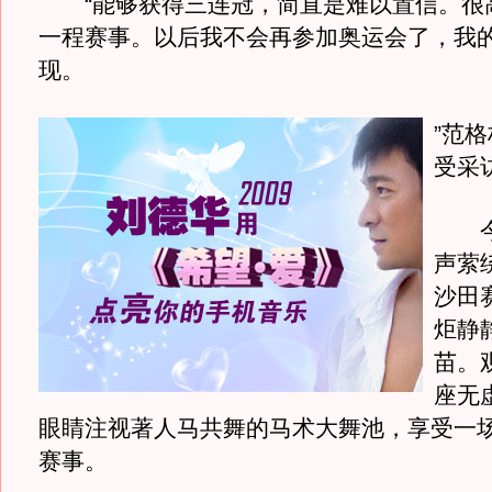
“能够获得三连冠，简直是难以置信。很
一程赛事。以后我不会再参加奥运会了，我
现。
”范
受采
今
声萦
沙田
炬静
苗。
座无
眼睛注视著人马共舞的马术大舞池，享受一
赛事。