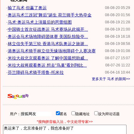
·
输了马术,但赢了奥运
08-08-20 05:29
·
奥运马术三连冠"舞后"诞生 荷兰骑手大热夺金
08-08-20 01:56
·
马术:奥运马术上演最后的芭蕾组图
08-08-19 21:28
·
中国骑士首次征战奥运 马术赛场从此揭开...
08-08-19 21:00
·
奥运会马术场地障碍团体赛 美国队惊险夺...
08-08-19 16:18
·
林立信失手第三轮 香港马术队奥运之旅谢...
08-08-19 08:58
·
港奥运马术骑手林立信无缘场地障碍个人赛决赛
08-08-19 01:08
·
米拉大叔北京观看奥运 了解中国最想助威...
08-07-27 15:07
·
米拉大叔将观看奥运 想去"鸟巢"看刘翔比...
08-07-26 11:22
·
芬兰障碍马术骑手塔鲁-托米拉
06-04-16 10:44
更多关于
马术
的新闻>>
用户：
匿名
隐藏地址
设为辩论话题
*搜狗拼音输入法，中文处理专家>>