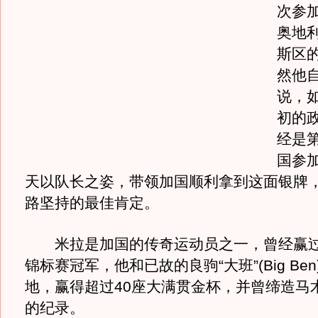
次参
奥地
斯区
然他
说，
初的
经是第
国参
天以队长之姿，带领加国顺利拿到这面银牌
路坚持的最佳肯定。
米拉是加国的传奇运动员之一，曾经赢过
锦标赛冠军，他和已故的良驹“大班”(Big Be
地，赢得超过40座大满贯金杯，并曾缔造马
的纪录。