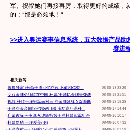
军。祝福她们再接再厉，取得更好的成绩，
的：“那是必须地！”
>>进入奥运赛事信息系统，五大数据产品助
赛进
相关新闻
·
搜狐独家:杜婧/于洋回忆夺冠 不敢相信梦...
08-08-18 23:29
·
女双金牌必须留在中国 杜婧/于洋忆金牌争夺战
08-08-18 21:51
·
视频:杜婧于洋冠军面对面 夺金牌延续女双垄断
08-08-18 18:28
·
于洋夺金亲朋祝贺踏破门槛 庆功宴巧遇杜...
08-08-17 14:44
·
启蒙教练张强:李永波险拆散于洋杜婧冠军组合
08-08-16 10:17
·
杜婧耍酷 于洋爱美(图)
08-08-16 07:32
·
于洋赛前一天狂睡14小时 杜婧放下冠军从...
08-08-16 01:59