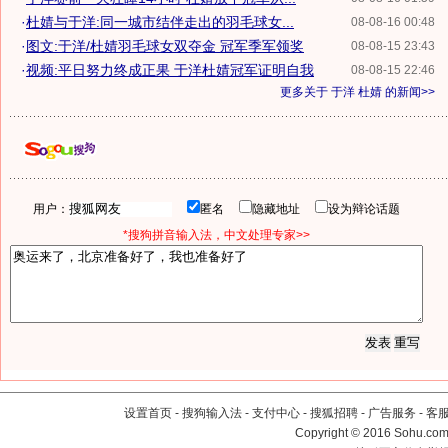
·
杜婧与于洋:同一城市结伴走出的羽毛球女...
08-08-16 00:48
·
图文:于洋/杜婧羽毛球女双夺金 冠军季军领奖
08-08-15 23:43
·
视频:平日努力终成正果 于洋杜婧冠军证明自我
08-08-15 22:46
更多关于
于洋 杜婧
的新闻>>
用户：
匿名
隐藏地址
设为辩论话题
*搜狗拼音输入法，中文处理专家>>
设置首页
-
搜狗输入法
-
支付中心
-
搜狐招聘
-
广告服务
-
客
Copyright
©
2016 Sohu.com 