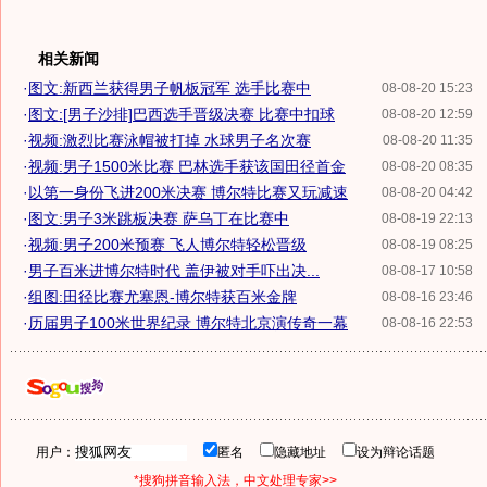
相关新闻
·
图文:新西兰获得男子帆板冠军 选手比赛中
08-08-20 15:23
·
图文:[男子沙排]巴西选手晋级决赛 比赛中扣球
08-08-20 12:59
·
视频:激烈比赛泳帽被打掉 水球男子名次赛
08-08-20 11:35
·
视频:男子1500米比赛 巴林选手获该国田径首金
08-08-20 08:35
·
以第一身份飞进200米决赛 博尔特比赛又玩减速
08-08-20 04:42
·
图文:男子3米跳板决赛 萨乌丁在比赛中
08-08-19 22:13
·
视频:男子200米预赛 飞人博尔特轻松晋级
08-08-19 08:25
·
男子百米进博尔特时代 盖伊被对手吓出决...
08-08-17 10:58
·
组图:田径比赛尤塞恩-博尔特获百米金牌
08-08-16 23:46
·
历届男子100米世界纪录 博尔特北京演传奇一幕
08-08-16 22:53
用户：
匿名
隐藏地址
设为辩论话题
*搜狗拼音输入法，中文处理专家>>