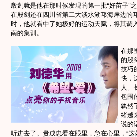
殷剑就是他在那时候发现的第一批“好苗子”
在殷剑还在四川省第二大淡水湖邛海岸边的
时，他就看中了她极好的运动天赋，将其调
南的集训。
在那
的殷
技巧
快，
人。
包围
飘然
绪越
说的
听进去了。贵成忠看在眼里，急在心里，“这