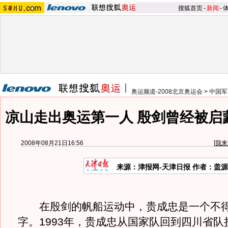
搜狐首页
-
新闻
-
奥运频道-2008北京奥运会
>
中国军
凉山走出奥运第一人 殷剑曾经被启
2008年08月21日16:56
[
我来
来源：津报网-天津日报 作者：盖
在殷剑的帆船运动中，贵成忠是一个不得
字。1993年，贵成忠从国家队回到四川省队