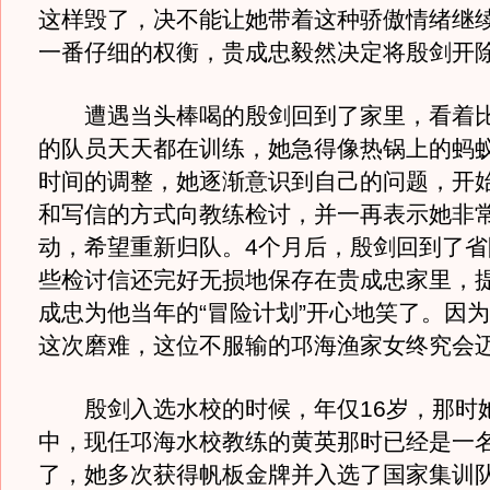
这样毁了，决不能让她带着这种骄傲情绪继续
一番仔细的权衡，贵成忠毅然决定将殷剑开
遭遇当头棒喝的殷剑回到了家里，看着比
的队员天天都在训练，她急得像热锅上的蚂
时间的调整，她逐渐意识到自己的问题，开
和写信的方式向教练检讨，并一再表示她非
动，希望重新归队。4个月后，殷剑回到了省
些检讨信还完好无损地保存在贵成忠家里，
成忠为他当年的“冒险计划”开心地笑了。因
这次磨难，这位不服输的邛海渔家女终究会
殷剑入选水校的时候，年仅16岁，那时
中，现任邛海水校教练的黄英那时已经是一
了，她多次获得帆板金牌并入选了国家集训