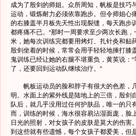
成为了殷剑的师姐。众所周知，帆板是技巧
运动，锻炼耐力必须依靠跑步。但令师姐心
的右膝盖半月板先天性出现裂缝，每天跑步
都疼痛不已。“那时一周要求至少两次长跑，一
米，她每次训练完都要用烤灯、扎针灸和贴药
殷剑坐着的时候，常常会用手轻轻地捶打膝
鬼训练已经让她的右腿不堪重负，黄英说：“
了，还要回到运动队继续治疗。”
帆板运动员的脸和脖子有很大的色差，几
明。水面上的紫外线是陆地上的三倍，殷剑
队后，就几乎没用过任何护肤品，唯一的只
而，训练的时候，海水很容易沾湿面庞，脸
日光的照射，对女孩子的皮肤是莫大的伤害
到这些就有些遗憾，每个女孩子都爱美，但