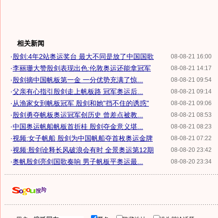
相关新闻
·
殷剑:4年2站奥运奖台 最大不同是放了中国国歌
08-08-21 16:00
·
李丽珊大赞殷剑表现出色:伦敦奥运还能拿冠军
08-08-21 14:17
·
殷剑摘中国帆板第一金 一分优势充满了惊...
08-08-21 09:54
·
父亲有心指引殷剑走上帆板路 冠军奥运后...
08-08-21 09:14
·
从渔家女到帆板冠军 殷剑和她"挡不住的诱惑"
08-08-21 09:06
·
殷剑勇夺帆板奥运冠军创历史 曾差点被教...
08-08-21 08:53
·
中国奥运帆船帆板首折桂 殷剑夺金意义堪...
08-08-21 08:23
·
视频:女子帆船 殷剑为中国帆船夺首枚奥运金牌
08-08-21 07:22
·
视频:殷剑诠释长风破浪会有时 全景奥运第12期
08-08-20 23:42
·
奥帆殷剑亮剑国歌奏响 男子帆板平奥运最...
08-08-20 23:34