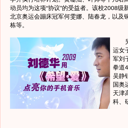
动员均为这项“协议”的受益者。该校2008级
北京奥运会蹦床冠军何雯娜、陆春龙，以及
栋等。
另
运女
军刘
拳道
吴静
国奥
天津
科、