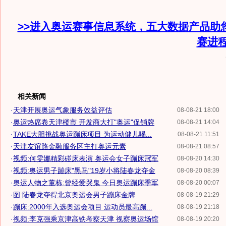
>>进入奥运赛事信息系统，五大数据产品助
赛进
相关新闻
·
天津开展奥运气象服务效益评估
08-08-21 18:00
·
奥运热席卷天津楼市 开发商大打"奥运"促销牌
08-08-21 14:04
·
TAKE大胆挑战奥运蹦床项目 为运动健儿喝...
08-08-21 11:51
·
天津友谊路金融服务区主打奥运元素
08-08-21 08:57
·
视频:何雯娜精彩碰床表演 奥运会女子蹦床冠军
08-08-20 14:30
·
视频:奥运男子蹦床"黑马"19岁小将陆春龙夺金
08-08-20 08:39
·
奥运人物之董栋:曾经爱哭鬼 今日奥运蹦床季军
08-08-20 00:07
·
图:陆春龙夺得北京奥运会男子蹦床金牌
08-08-19 21:29
·
蹦床:2000年入选奥运会项目 运动员最高蹦...
08-08-19 21:18
·
视频:李克强乘京津高铁考察天津 视察奥运场馆
08-08-19 20:20