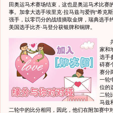
田奥运马术赛场结束，这也是奥运马术比赛
事。加拿大选手埃里克·拉马兹与爱驹“希克斯
强手，以零罚分的战绩摘取金牌，瑞典选手约
美国选手比齐·马登分获银牌和铜牌。
共
家和
选手
碍赛
赛分
一轮
位的
二轮
马兹
二轮中的比分相同，因此，他们在附加赛中