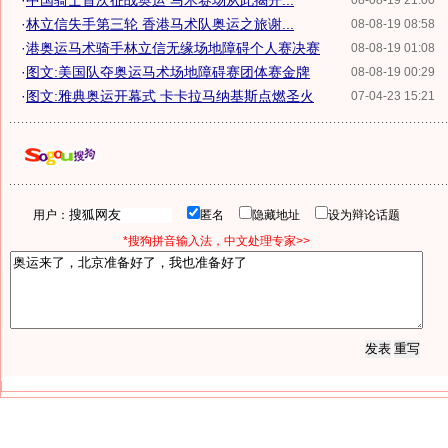
·
中国骑士首次征战奥运 马术赛场从此揭开...
08-08-19 21:00
·
林立信失手第三轮 香港马术队奥运之旅谢...
08-08-19 08:58
·
港奥运马术骑手林立信无缘场地障碍个人赛决赛
08-08-19 01:08
·
图文:美国队夺奥运马术场地障碍赛团体赛金牌
08-08-19 00:29
·
图文:雅典奥运开幕式 卡卡拉马纳基斯点燃圣火
07-04-23 15:21
用户：
匿名
隐藏地址
设为辩论话题
*搜狗拼音输入法，中文处理专家>>