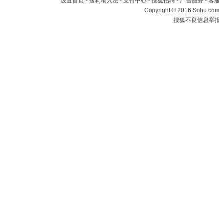
设置首页
-
搜狗输入法
-
支付中心
-
搜狐招聘
-
广告服务
-
客
Copyright
©
2016 Sohu.com 
搜狐不良信息举