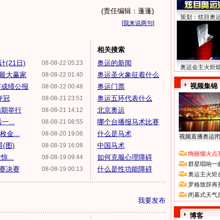
(责任编辑：蓬蓬)
策划：炫目奥
[
我来说两句
]
相关搜索
(21日)
奥运的新闻
08-08-22 05:23
奥运会主火炬
成最大赢家
奥运圣火象征着什么
08-08-22 01:40
视频集锦
赛成绩公报
奥运门票
08-08-22 00:48
夺冠
奥运五环代表什么
08-08-21 23:51
如期举行
北京奥运
08-08-21 14:12
...
哪个台播报马术比赛
08-08-21 08:55
金...
什么是马术
08-08-20 19:06
视频直播奥运
(图)
中国马术
08-08-19 16:08
绚丽烟火点
...
如何克服心理障碍
08-08-19 09:44
群星唱响一
赛决赛
什么是性功能障碍
08-08-19 00:13
奥运主火炬
罗格致辞再
闭幕式天气
我要发布
博客