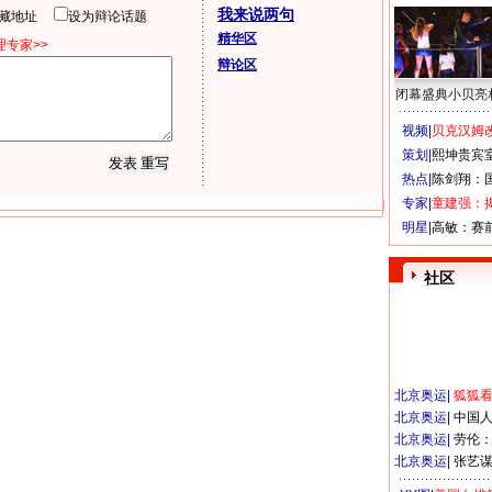
我来说两句
隐藏地址
设为辩论话题
精华区
专家>>
辩论区
闭幕盛典小贝亮
视频|
贝克汉姆改
策划|
熙坤贵宾
热点|
陈剑翔：
专家|
童建强：
明星|
高敏：赛
社区
北京奥运
|
狐狐
北京奥运
|
中国
北京奥运
|
劳伦
北京奥运
|
张艺