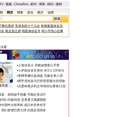
TV
-
视频
-
ChinaRen
-
邮件
-
博客
-
BBS
-
搜狗
闻
网页
博客
音乐
图片
说吧
平离任美排
毛泽东的十个儿女
朱镕基退休生活
市长
新足协主席
明星身份证号
邓小平伤心往事
赛决赛
•
上海传圣火 宋晓波摆爱心手势
•
小罗助攻舍瓦替补 米兰1-2升班马
•
美网李娜次盘崩盘 无缘女单八强
•
西甲首轮皇马巴萨双双爆冷负弱旅
海传递
•
北爱杯奥沙利文夺得排位赛第21冠
报道：病情超乎想象 可能赴美治疗
判0-20叙利亚 亚青赛卫冕蒙阴影
助中国申办世界杯 成日本竞争对手
：我们曾灌巴西七球 比国足强得多