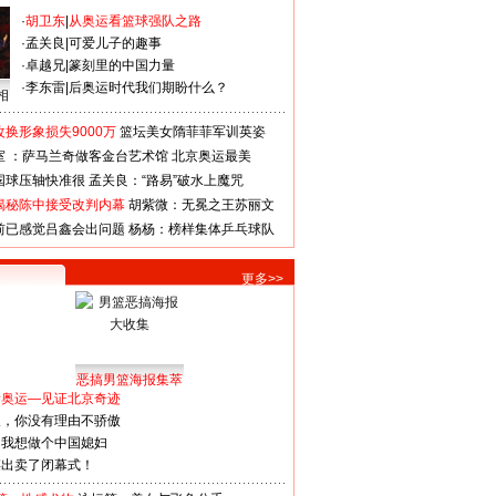
·
胡卫东
|
从奥运看篮球强队之路
·
孟关良
|
可爱儿子的趣事
·
卓越兄
|
篆刻里的中国力量
·
李东雷
|
后奥运时代我们期盼什么？
相
换形象损失9000万
篮坛美女隋菲菲军训英姿
室 ：萨马兰奇做客金台艺术馆
北京奥运最美
国球压轴快准很
孟关良：“路易”破水上魔咒
揭秘陈中接受改判内幕
胡紫微：无冕之王苏丽文
前已感觉吕鑫会出问题
杨杨：榜样集体乒乓球队
更多>>
恶搞男篮海报集萃
看奥运—见证北京奇迹
人，你没有理由不骄傲
：我想做个中国媳妇
谋出卖了闭幕式！