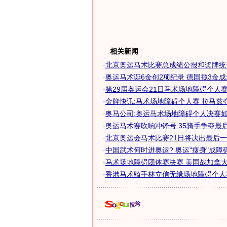
相关新闻
·
北京奥运马术比赛总成绩公报和奖牌统计
·
奥运马术诞6金创2项纪录 德国揽3金
·
第29届奥运会21日马术场地障碍个人
·
金牌快讯:马术场地障碍个人赛 拉马兹
·
奥马公司:奥运马术场地障碍个人决赛
·
奥运马术赛吹响冲锋号 35骑手争夺最后一
·
北京奥运会马术比赛21日将决出最后一枚
·
中国武术何时进奥运? 奥运"瘦身"成障碍
·
马术场地障碍团体赛决赛 美国战加拿大惊
·
香港马术骑手林立信无缘场地障碍个人