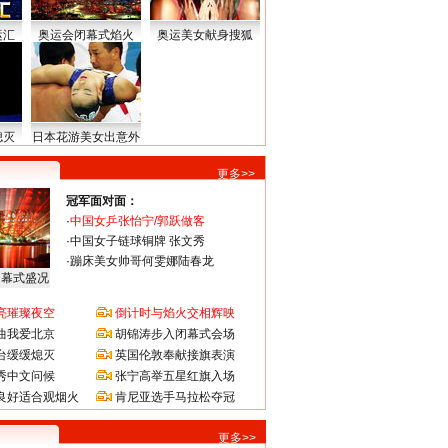
运汇
奥运会闭幕式焰火
奥运美女献身搜狐
熄灭
日本花游美女出意外
更多>>
冠军面对面：
·
中国女乒张怡宁/郭跃做客
·
中国女子链球铜牌 张文秀
·
蹦床美女帅哥何雯娜陆春龙
闭幕式盛况
亮璀璨夜空
倒计时与焰火交相辉映
曲我爱北京
胡锦涛步入闭幕式会场
台缓缓熄灭
英国伦敦奉献接旗表演
秀中文问候
张宁高举五星红旗入场
良好适合观烟火
肯尼亚选手马拉松夺冠
更多>>