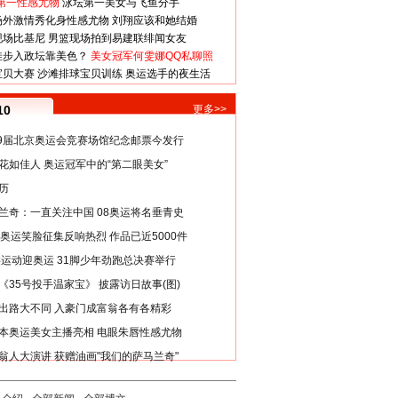
第一性感尤物
泳坛第一美女与飞鱼分手
场外激情秀化身性感尤物
刘翔应该和她结婚
现场比基尼
男篮现场拍到易建联绯闻女友
娃步入政坛靠美色？
美女冠军何雯娜QQ私聊照
宝贝大赛
沙滩排球宝贝训练
奥运选手的夜生活
10
更多>>
29届北京奥运会竞赛场馆纪念邮票今发行
花如佳人 奥运冠军中的“第二眼美女”
历
兰奇：一直关注中国 08奥运将名垂青史
8奥运笑脸征集反响热烈 作品已近5000件
类运动迎奥运 31脚少年劲跑总决赛举行
《35号投手温家宝》 披露访日故事(图)
出路大不同 入豪门成富翁各有各精彩
本奥运美女主播亮相 电眼朱唇性感尤物
翁人大演讲 获赠油画"我们的萨马兰奇"