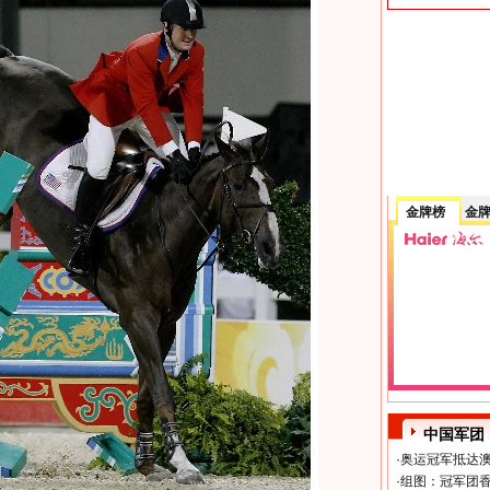
金牌榜
金
中国军团
·
奥运冠军抵达澳
·
组图：冠军团香