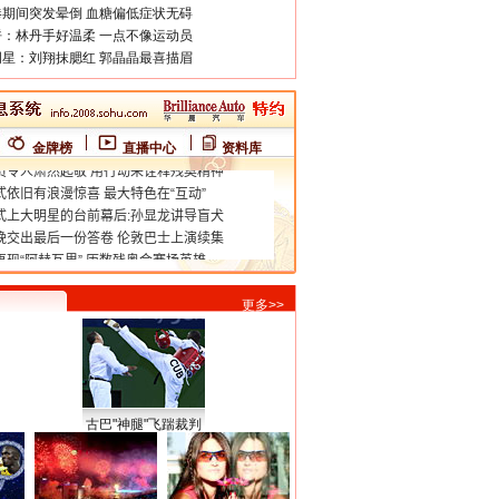
期间突发晕倒 血糖偏低症状无碍
：林丹手好温柔 一点不像运动员
星：刘翔抹腮红 郭晶晶最喜描眉
金牌榜
直播中心
资料库
更多>>
古巴"神腿"飞踹裁判