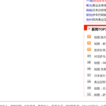
YY图|
美国女排
曝光|
奥运女将
揭秘|
日本沙排
狠拍|
伊辛巴耶
场外|
民间奥运
新闻TOP
组图:第
组图：鲜
曾庆红简
对话萨马
组图：0
组图:另
日本发行
奥运冠军
组图：日
组图：萨