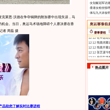
·
女划艇冠军访港
·
香港女粉丝惊呼
·
体坛九大浓妆明
手麦克莱恩·沃德在争夺铜牌的附加赛中出现失误，马
的机会。当日，奥运马术场地障碍个人赛决赛在香
者 周磊 摄
赛事赛程
热点图片
产品助您了解实时比赛进程