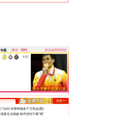
特约
奥运金牌猜猜猜
牌专题
全部
更多>>
门访问 何厚铧颁发千万奖金(图)
港夜生活揭秘 林丹张怡宁最"潮"