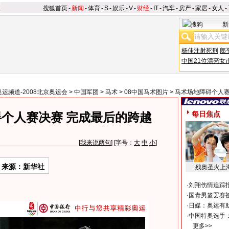
搜狐首页
-
新闻
-
体育
-
S
-
娱乐
-
V
-
财经
-
IT
-
汽车
-
房产
-
家居
-
女人
-
新
杨佳注射死刑
郎
中国21位漂亮女
奥运频道-2008北京奥运会
>
中国军团
>
马术
>
08中国马术图片
>
马术场地障碍个人
每日焦点
个人赛决赛 完成最后的跨越
[
我来说两句
] [字号：
大
中
小
]
来源：新华社
残奥圣火上
·
刘翔伤情追踪
·
国青男篮罢赛被
·
日媒：奥运有
·
中国特奥选手
更多>>