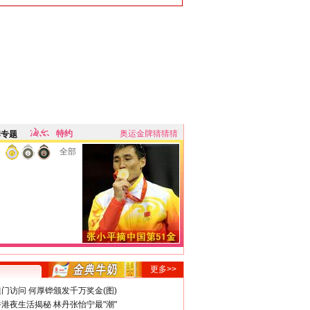
特约
奥运金牌猜猜猜
牌专题
全部
更多>>
门访问 何厚铧颁发千万奖金(图)
港夜生活揭秘 林丹张怡宁最"潮"