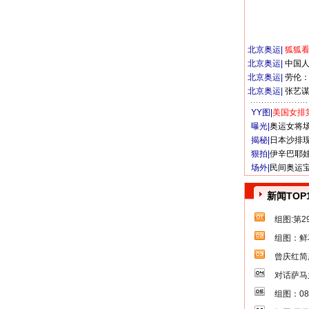
北京奥运
|
狐狐
北京奥运
|
中国
北京奥运
|
劳伦
北京奥运
|
张艺
YY图|
美国女排
曝光|
奥运女将
揭秘|
日本沙排
狠拍|
伊辛巴耶
场外|
民间奥运
新闻TOP
组图:第
组图：鲜
曾庆红简
对话萨马
组图：0