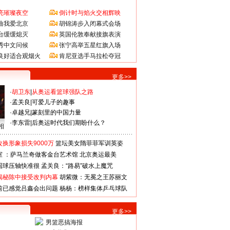
亮璀璨夜空
倒计时与焰火交相辉映
曲我爱北京
胡锦涛步入闭幕式会场
台缓缓熄灭
英国伦敦奉献接旗表演
秀中文问候
张宁高举五星红旗入场
良好适合观烟火
肯尼亚选手马拉松夺冠
更多>>
·
胡卫东
|
从奥运看篮球强队之路
·
孟关良
|
可爱儿子的趣事
·
卓越兄
|
篆刻里的中国力量
·
李东雷
|
后奥运时代我们期盼什么？
相
换形象损失9000万
篮坛美女隋菲菲军训英姿
室 ：萨马兰奇做客金台艺术馆
北京奥运最美
国球压轴快准很
孟关良：“路易”破水上魔咒
揭秘陈中接受改判内幕
胡紫微：无冕之王苏丽文
前已感觉吕鑫会出问题
杨杨：榜样集体乒乓球队
更多>>