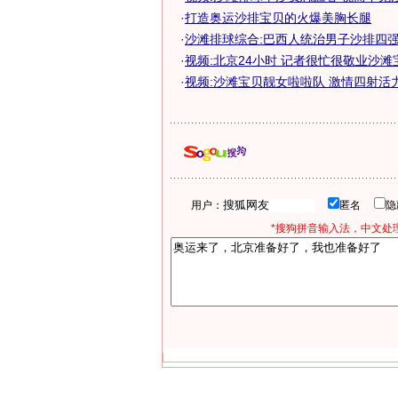
·
打造奥运沙排宝贝的火爆美胸长腿
·
沙滩排球综合:巴西人统治男子沙排四
·
视频:北京24小时 记者很忙很敬业沙滩
·
视频:沙滩宝贝靓女啦啦队 激情四射活
用户：
匿名
*搜狗拼音输入法，中文处理