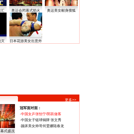
运汇
奥运会闭幕式焰火
奥运美女献身搜狐
熄灭
日本花游美女出意外
更多>>
冠军面对面：
·
中国女乒张怡宁/郭跃做客
·
中国女子链球铜牌 张文秀
·
蹦床美女帅哥何雯娜陆春龙
闭幕式盛况