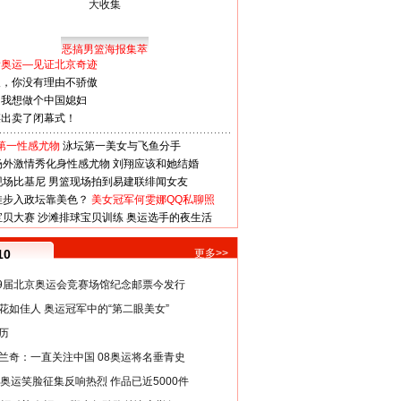
恶搞男篮海报集萃
看奥运—见证北京奇迹
人，你没有理由不骄傲
：我想做个中国媳妇
谋出卖了闭幕式！
第一性感尤物
泳坛第一美女与飞鱼分手
场外激情秀化身性感尤物
刘翔应该和她结婚
现场比基尼
男篮现场拍到易建联绯闻女友
娃步入政坛靠美色？
美女冠军何雯娜QQ私聊照
宝贝大赛
沙滩排球宝贝训练
奥运选手的夜生活
10
更多>>
29届北京奥运会竞赛场馆纪念邮票今发行
花如佳人 奥运冠军中的“第二眼美女”
历
兰奇：一直关注中国 08奥运将名垂青史
8奥运笑脸征集反响热烈 作品已近5000件