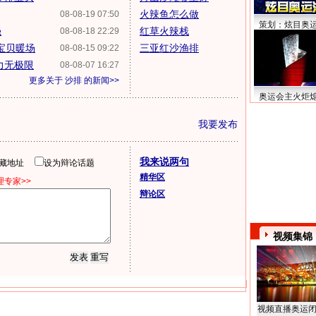
火辣鱼怎么做
08-08-19 07:50
策划：炫目奥
强
红草火辣栈
08-08-18 22:29
宝贝暖场
三亚红沙渔排
08-08-15 09:22
力无极限
08-08-07 16:27
更多关于
沙排
的新闻>>
奥运会主火炬
我要发布
我来说两句
隐藏地址
设为辩论话题
精华区
专家>>
辩论区
视频集锦
视频直播奥运