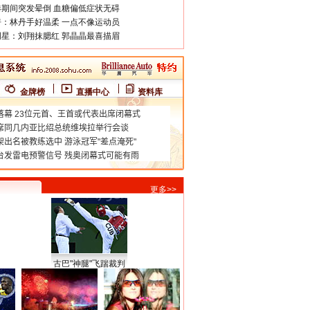
期间突发晕倒 血糖偏低症状无碍
：林丹手好温柔 一点不像运动员
星：刘翔抹腮红 郭晶晶最喜描眉
金牌榜
直播中心
资料库
更多>>
古巴"神腿"飞踹裁判