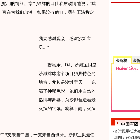
到她们的情绪。拿到银牌的田佳赛后动情地说，“我
一直在为我们加油，如果没有他们，我与王洁肯定
我要感谢观众，感谢沙滩宝
贝。”
金牌榜
金
摇滚乐、DJ、沙滩宝贝是
沙滩排球这个项目独具特色的
地方，尤其是沙滩宝贝——充
满了神秘色彩，她们用自己的
热情与舞姿，为沙排营造着最
火辣的气氛。就算下雨，火辣
中国军团
·
奥运冠军抵达澳
3支来自中国，一支来自西班牙。沙排宝贝最怕
·
组图：冠军团香