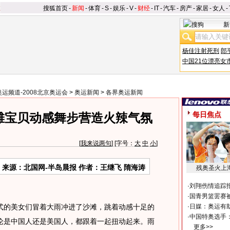
搜狐首页
-
新闻
-
体育
-
S
-
娱乐
-
V
-
财经
-
IT
-
汽车
-
房产
-
家居
-
女人
-
新
杨佳注射死刑
郎
中国21位漂亮女
奥运频道-2008北京奥运会
>
奥运新闻
>
各界奥运新闻
每日焦点
滩宝贝动感舞步营造火辣气氛
[
我来说两句
] [字号：
大
中
小
]
来源：北国网-半岛晨报 作者：王继飞 隋海涛
残奥圣火上
·
刘翔伤情追踪
·
国青男篮罢赛被
的美女们冒着大雨冲进了沙滩，跳着动感十足的
·
日媒：奥运有
·
中国特奥选手
论是中国人还是美国人，都跟着一起扭动起来。雨
更多>>