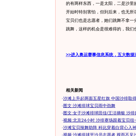
的有两样东西，一是太阳，二是沙里
开始时特别害怕，但到后来，也无所
宝贝们也是志愿者，她们跳舞不拿一
跳舞，这样的机会是很难得的，我们
>>进入奥运赛事信息系统，五大数据
相关新闻
·
沙滩上升起两面五星红旗 中国沙排取得重
·
图文:沙滩排球宝贝雨中劲舞
·
图文:女子沙滩排球田佳/王洁摘银 沙排
·
视频:北京24小时 沙排赛场跟着宝贝扭
·
沙滩宝贝辣舞助阵 科比穿着白背心入神关
·
视频:沙滩排球平沙员志愿者 视而不见