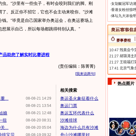
的虫。“沙里有一些虫子，有时会咬到我们的脚。刚
·
女划艇冠军访港
·
香港女粉丝惊呼
谓了。反正你不招它，它也不会主动来咬你。”沙滩
·
体坛九大浓妆明
分钱。“毕竟是自己国家举办奥运会，在奥运赛场上
也想展示自己，所以每场都跳得特别认真。”
赛事赛程
产品助您了解实时比赛进程
(责任编辑：陈菁菁)
[
我来说两句
]
热点图片
相关搜索
...
奥运圣火象征着什么
08-08-21 14:29
奥运门票
08-08-21 13:54
姑娘
奥运五环代表什么
08-08-21 12:48
一扭
沙滩排球
08-08-20 08:31
...
海边为什么总有沙滩
08-08-20 05:04
沙排宝贝
舟山沙滩哪里好
08-08-19 09:32