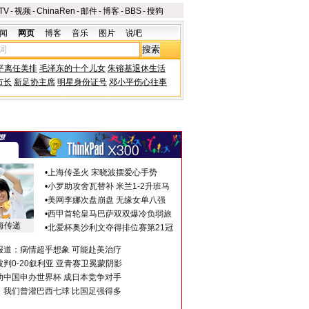
TV
-
视频
-
ChinaRen
-
邮件
-
博客
-
BBS
-
搜狗
闻
网页
博客
音乐
图片
说吧
平离任美排
毛泽东的十个儿女
朱镕基退休生活
市长
新足协主席
明星身份证号
邓小平伤心往事
•
上海传圣火 宋晓波摆爱心手势
•
小罗助攻舍瓦替补 米兰1-2升班马
•
美网李娜次盘崩盘 无缘女单八强
•
西甲首轮皇马巴萨双双爆冷负弱旅
海传递
•
北爱杯奥沙利文夺得排位赛第21冠
报道：病情超乎想象 可能赴美治疗
判0-20叙利亚 亚青赛卫冕蒙阴影
助中国申办世界杯 成日本竞争对手
：我们曾灌巴西七球 比国足强得多