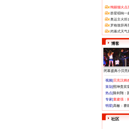
绚丽烟火点
群星唱响一
奥运主火炬
罗格致辞再
闭幕式天气
博客
闭幕盛典小贝亮
视频|
贝克汉姆改
策划|
熙坤贵宾
热点|
陈剑翔：
专家|
童建强：
明星|
高敏：赛
社区