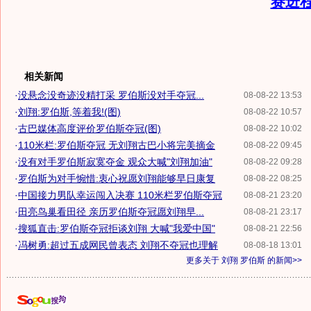
赛进
相关新闻
·
没悬念没奇迹没精打采 罗伯斯没对手夺冠...
08-08-22 13:53
·
刘翔:罗伯斯,等着我!(图)
08-08-22 10:57
·
古巴媒体高度评价罗伯斯夺冠(图)
08-08-22 10:02
·
110米栏:罗伯斯夺冠 无刘翔古巴小将完美摘金
08-08-22 09:45
·
没有对手罗伯斯寂寞夺金 观众大喊"刘翔加油"
08-08-22 09:28
·
罗伯斯为对手惋惜:衷心祝愿刘翔能够早日康复
08-08-22 08:25
·
中国接力男队幸运闯入决赛 110米栏罗伯斯夺冠
08-08-21 23:20
·
田亮鸟巢看田径 亲历罗伯斯夺冠愿刘翔早...
08-08-21 23:17
·
搜狐直击:罗伯斯夺冠拒谈刘翔 大喊"我爱中国"
08-08-21 22:56
·
冯树勇:超过五成网民曾表态 刘翔不夺冠也理解
08-08-18 13:01
更多关于
刘翔 罗伯斯
的新闻>>