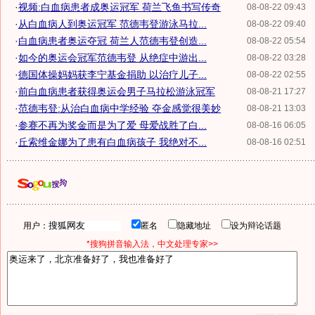
·
视频:白血病患者成奥运冠军 荷兰飞鱼书写传奇
08-08-22 09:43
·
从白血病人到奥运冠军 范德韦登游泳马拉...
08-08-22 09:40
·
白血病患者奥运夺冠 荷兰人范德韦登创造...
08-08-22 05:54
·
如今的奥运会冠军范德韦登 从绝症中游出...
08-08-22 03:28
·
德国体操妈妈获李宁基金捐助 以治疗儿子...
08-08-22 02:55
·
前白血病患者获得奥运会男子马拉松游泳冠军
08-08-21 17:27
·
范德韦登:从治白血病中学经验 夺金感觉很美妙
08-08-21 13:03
·
参赛不再为奖金而是为了爱 母爱战胜了白...
08-08-16 06:05
·
丘索维金娜为了患有白血病孩子 我绝对不...
08-08-16 02:51
用户：
匿名
隐藏地址
设为辩论话题
*搜狗拼音输入法，中文处理专家>>