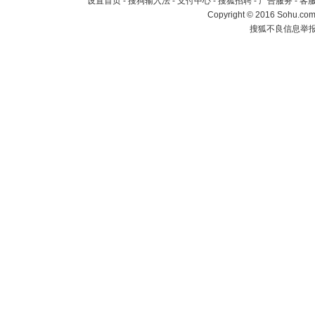
设置首页
-
搜狗输入法
-
支付中心
-
搜狐招聘
-
广告服务
-
客
Copyright
©
2016 Sohu.com 
搜狐不良信息举