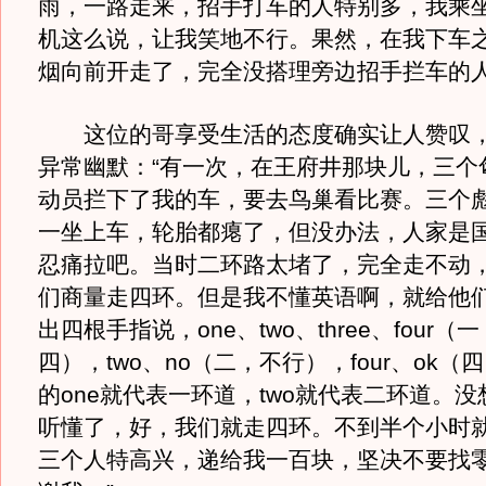
雨，一路走来，招手打车的人特别多，我乘
机这么说，让我笑地不行。果然，在我下车
烟向前开走了，完全没搭理旁边招手拦车的
这位的哥享受生活的态度确实让人赞叹，
异常幽默：“有一次，在王府井那块儿，三个
动员拦下了我的车，要去鸟巢看比赛。三个
一坐上车，轮胎都瘪了，但没办法，人家是
忍痛拉吧。当时二环路太堵了，完全走不动
们商量走四环。但是我不懂英语啊，就给他
出四根手指说，one、two、three、four
四），two、no（二，不行），four、ok
的one就代表一环道，two就代表二环道。
听懂了，好，我们就走四环。不到半个小时
三个人特高兴，递给我一百块，坚决不要找