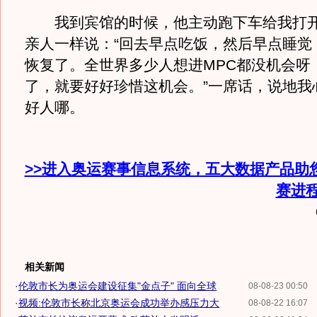
我到宾馆的时候，他主动跑下车给我打开
亲人一样说：“回去早点吃饭，然后早点睡觉
恢复了。全世界多少人想进MPC都没机会呀
了，就要好好珍惜这机会。”一席话，说地我
好人哪。
>>进入奥运赛事信息系统，五大数据产品助
赛进
相关新闻
·
伦敦市长为奥运会建设征集"金点子" 面向全球
08-08-23 00:50
·
视频:伦敦市长称北京奥运会成功举办感压力大
08-08-22 16:07