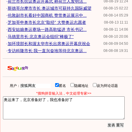
·
荷兰市长抗议奥运开幕式 称荷兰人发明活...
08-08-19 11:24
·
斯德哥尔摩市市长:奥运城市可获持久国际威望
08-08-15 02:22
·
伦敦副市长看好中国商机 赞赏奥运展示中...
08-08-14 05:29
·
芝加哥申奥市长北京"取经" 大赞奥运志愿者
08-08-13 11:11
·
西安姑娘奥运赛场一路高歌猛进 市长书记...
08-08-11 14:06
·
马德里市长:北京奥运会组织"棒极了"
08-08-10 20:06
·
加环境部长和渥太华市长出席奥运开幕庆祝会
08-08-09 04:50
·
专访科隆市长:我一直兴奋地等待北京奥运...
08-08-08 19:31
用户：
匿名
隐藏地址
设为辩论话题
*搜狗拼音输入法，中文处理专家>>