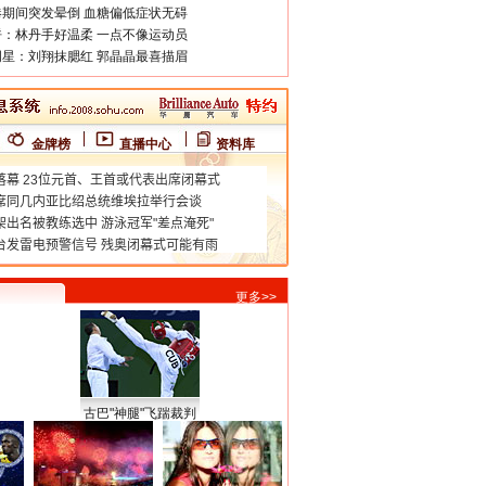
期间突发晕倒 血糖偏低症状无碍
：林丹手好温柔 一点不像运动员
星：刘翔抹腮红 郭晶晶最喜描眉
金牌榜
直播中心
资料库
更多>>
古巴"神腿"飞踹裁判