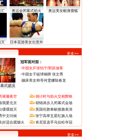
运汇
奥运会闭幕式焰火
奥运美女献身搜狐
熄灭
日本花游美女出意外
更多>>
冠军面对面：
·
中国女乒张怡宁/郭跃做客
·
中国女子链球铜牌 张文秀
·
蹦床美女帅哥何雯娜陆春龙
闭幕式盛况
亮璀璨夜空
倒计时与焰火交相辉映
曲我爱北京
胡锦涛步入闭幕式会场
台缓缓熄灭
英国伦敦奉献接旗表演
秀中文问候
张宁高举五星红旗入场
良好适合观烟火
肯尼亚选手马拉松夺冠
更多>>