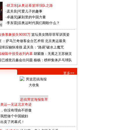
·
胡卫东
|
从奥运看篮球强队之路
·
孟关良
|
可爱儿子的趣事
·
卓越兄
|
篆刻里的中国力量
·
李东雷
|
后奥运时代我们期盼什么？
相
换形象损失9000万
篮坛美女隋菲菲军训英姿
室 ：萨马兰奇做客金台艺术馆
北京奥运最美
国球压轴快准很
孟关良：“路易”破水上魔咒
揭秘陈中接受改判内幕
胡紫微：无冕之王苏丽文
前已感觉吕鑫会出问题
杨杨：榜样集体乒乓球队
更多>>
恶搞男篮海报集萃
看奥运—见证北京奇迹
人，你没有理由不骄傲
：我想做个中国媳妇
谋出卖了闭幕式！