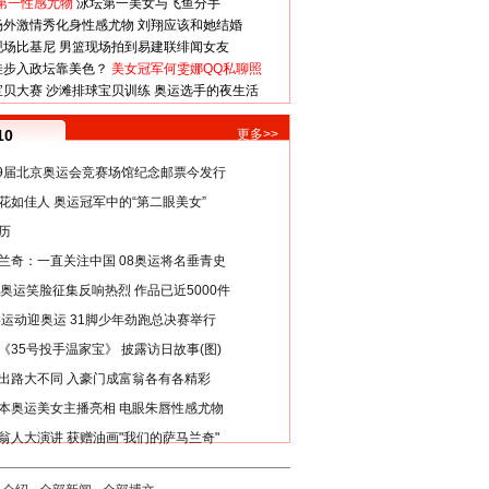
第一性感尤物
泳坛第一美女与飞鱼分手
场外激情秀化身性感尤物
刘翔应该和她结婚
现场比基尼
男篮现场拍到易建联绯闻女友
娃步入政坛靠美色？
美女冠军何雯娜QQ私聊照
宝贝大赛
沙滩排球宝贝训练
奥运选手的夜生活
10
更多>>
29届北京奥运会竞赛场馆纪念邮票今发行
花如佳人 奥运冠军中的“第二眼美女”
历
兰奇：一直关注中国 08奥运将名垂青史
8奥运笑脸征集反响热烈 作品已近5000件
类运动迎奥运 31脚少年劲跑总决赛举行
《35号投手温家宝》 披露访日故事(图)
出路大不同 入豪门成富翁各有各精彩
本奥运美女主播亮相 电眼朱唇性感尤物
翁人大演讲 获赠油画"我们的萨马兰奇"