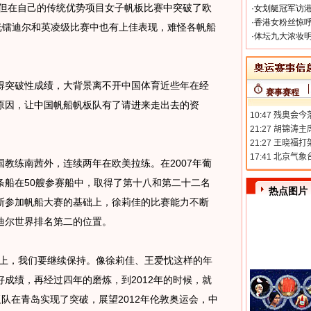
但在自己的传统优势项目女子帆板比赛中突破了欧
·
女划艇冠军访港
·
香港女粉丝惊呼
光镭迪尔和英凌级比赛中也有上佳表现，难怪各帆船
·
体坛九大浓妆明
突破性成绩，大背景离不开中国体育近些年在经
赛事赛程
原因，让中国帆船帆板队有了请进来走出去的资
练南茜外，连续两年在欧美拉练。在2007年葡
条船在50艘参赛船中，取得了第十八和第二十二名
热点图片
断参加帆船大赛的基础上，徐莉佳的比赛能力不断
迪尔世界排名第二的位置。
上，我们要继续保持。像徐莉佳、王爱忱这样的年
成绩，再经过四年的磨炼，到2012年的时候，就
板队在青岛实现了突破，展望2012年伦敦奥运会，中