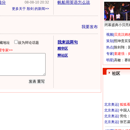
难分
帆船用英语怎么说
08-08-10 20:32
更多关于
殷剑
的新闻>>
闭幕盛典小贝亮
我要发布
视频|
贝克汉姆改
策划|
熙坤贵宾
我来说两句
隐藏地址
设为辩论话题
热点|
陈剑翔：
精华区
专家>>
专家|
童建强：
辩论区
明星|
高敏：赛
社区
北京奥运
|
狐狐
北京奥运
|
中国
北京奥运
|
劳伦
北京奥运
|
张艺