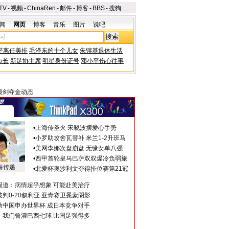
TV
-
视频
-
ChinaRen
-
邮件
-
博客
-
BBS
-
搜狗
闻
网页
博客
音乐
图片
说吧
平离任美排
毛泽东的十个儿女
朱镕基退休生活
市长
新足协主席
明星身份证号
邓小平伤心往事
殷剑夺金动态
•
上海传圣火 宋晓波摆爱心手势
•
小罗助攻舍瓦替补 米兰1-2升班马
•
美网李娜次盘崩盘 无缘女单八强
•
西甲首轮皇马巴萨双双爆冷负弱旅
海传递
•
北爱杯奥沙利文夺得排位赛第21冠
报道：病情超乎想象 可能赴美治疗
判0-20叙利亚 亚青赛卫冕蒙阴影
助中国申办世界杯 成日本竞争对手
：我们曾灌巴西七球 比国足强得多