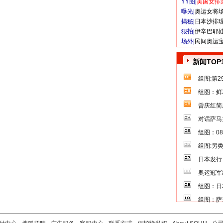
YY图|
美国女排
曝光|
奥运女将
揭秘|
日本沙排
狠拍|
伊辛巴耶
场外|
民间奥运
新闻TOP
组图:第
组图：鲜
曾庆红简
对话萨马
组图：0
组图:另
日本发行
奥运冠军
组图：日
组图：萨