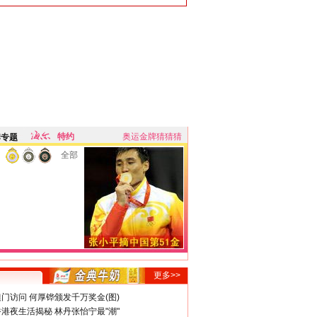
特约
奥运金牌猜猜猜
牌专题
全部
更多>>
门访问 何厚铧颁发千万奖金(图)
港夜生活揭秘 林丹张怡宁最"潮"