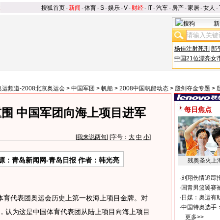
搜狐首页
-
新闻
-
体育
-
S
-
娱乐
-
V
-
财经
-
IT
-
汽车
-
房产
-
家居
-
女人
-
新
杨佳注射死刑
郎
中国21位漂亮女
奥运频道-2008北京奥运会
>
中国军团
>
帆船
>
2008中国帆船动态
>
殷剑夺金专题
>
每日焦点
围 中国军团向海上项目进军
[
我来说两句
] [字号：
大
中
小
]
源：青岛新闻网-青岛日报 作者：韩光亮
残奥圣火上
·
刘翔伤情追踪
·
国青男篮罢赛被
国体育代表团奥运会历史上第一枚海上项目金牌。对
·
日媒：奥运有
·
中国特奥选手
烈，认为这是中国体育代表团从陆上项目向海上项目
更多>>