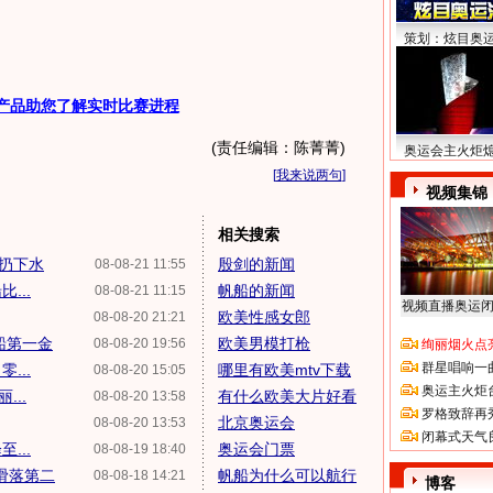
。
策划：炫目奥
产品助您了解实时比赛进程
(责任编辑：陈菁菁)
奥运会主火炬
[
我来说两句
]
视频集锦
相关搜索
被扔下水
殷剑的新闻
08-08-21 11:55
...
帆船的新闻
08-08-21 11:15
视频直播奥运
欧美性感女郎
08-08-20 21:21
船第一金
欧美男模打枪
08-08-20 19:56
绚丽烟火点
群星唱响一
...
哪里有欧美mtv下载
08-08-20 15:05
奥运主火炬
...
有什么欧美大片好看
08-08-20 13:58
罗格致辞再
北京奥运会
08-08-20 13:53
闭幕式天气
...
奥运会门票
08-08-19 18:40
滑落第二
帆船为什么可以航行
08-08-18 14:21
博客