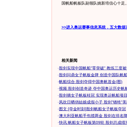
国帆船帆板队副领队姚新培信心十足
>>进入奥运赛事信息系统，五大数据
相关新闻
·
殷剑实现中国帆船"零突破" 教练三度
·
殷剑问鼎女子帆板金牌 创造中国队帆船比
·
帆船综合:殷剑夺得中国奥帆首金(图)
·
视频:殷剑创造奇迹 夺中国奥运历史帆
·
殷剑摘女子帆板桂冠 实现奥运帆船项目零
·
风吹日晒俏姑娘成假小子 殷剑"牺牲"美丽
·
图文:[夺金时刻]殷剑帆船女子帆板夺冠
·
澳大利亚帆船手包揽两金 殷剑在排名降至
·
快讯:帆船女子帆板第09轮 殷剑总成绩