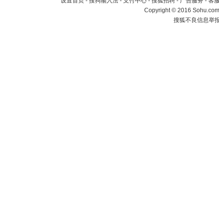
设置首页
-
搜狗输入法
-
支付中心
-
搜狐招聘
-
广告服务
-
客
Copyright
©
2016 Sohu.com 
搜狐不良信息举