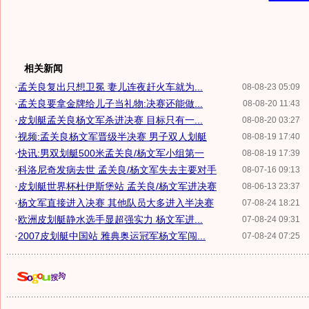
相关新闻
·
孟关良复出只想卫冕 妻儿连夜赶火车就为...
08-08-23 05:09
·
孟关良要拿金牌给儿子当礼物:决赛还能做...
08-08-20 11:43
·
皮划艇孟关良杨文军杀进决赛 目标只有一...
08-08-20 03:27
·
视频:孟关良杨文军晋级半决赛 男子双人划艇
08-08-19 17:40
·
快讯:男双划艇500米孟关良/杨文军小组第一
08-08-19 17:39
·
科洛尼奇发病去世 孟关良/杨文军失去主要对手
08-07-16 09:13
·
皮划艇世界杯杜伊斯堡站 孟关良/杨文军进决赛
08-06-13 23:37
·
杨文军直接进入决赛 其他队员大多进入半决赛
07-08-24 18:21
·
欧洲皮划艇静水选手显超强实力 杨文军进...
07-08-24 09:31
·
2007皮划艇中国站 雅典奥运冠军杨文军闯...
07-08-24 07:25