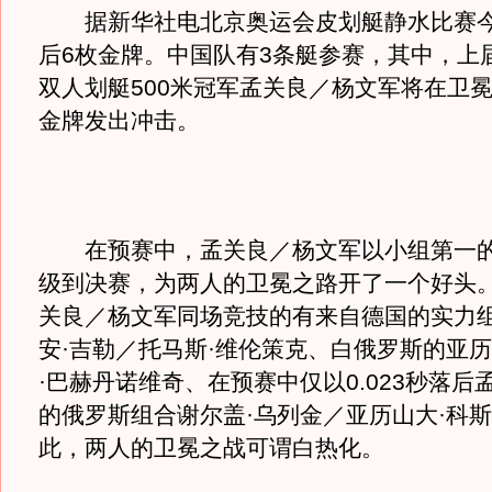
据新华社电北京奥运会皮划艇静水比赛今
后6枚金牌。中国队有3条艇参赛，其中，上
双人划艇500米冠军孟关良／杨文军将在卫
金牌发出冲击。
在预赛中，孟关良／杨文军以小组第一的
级到决赛，为两人的卫冕之路开了一个好头
关良／杨文军同场竞技的有来自德国的实力
安·吉勒／托马斯·维伦策克、白俄罗斯的亚
·巴赫丹诺维奇、在预赛中仅以0.023秒落后
的俄罗斯组合谢尔盖·乌列金／亚历山大·科
此，两人的卫冕之战可谓白热化。