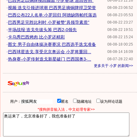
·
巴西男足以铜牌挽回颜面 小罗赛场"巡回告别"
08-08-23 12:26
·
视频:迭戈引领进球潮 巴西男足摘铜牌捍卫荣誉
08-08-23 06:52
·
巴西公布22人名单:小罗回归 阿德缺阵帕托落选
08-08-23 05:53
·
巴西男足完胜比利时 小罗被赞"具领导素质"
08-08-22 23:27
·
半场战报:迭戈先拔头筹 巴西2-0领先
08-08-22 19:51
·
卡乌秀巴西烤肉,比小罗还精彩
08-08-22 15:24
·
图文:男子自由体操决赛赛况 巴西选手迭戈准备
08-08-18 00:25
·
巴西球星迭戈:享受北京奥运会 小罗将重回...
08-08-14 16:09
·
热身赛-小罗传射迭戈新星破门 巴西国奥3-...
08-07-28 22:40
更多关于
小罗
的新闻>>
用户：
匿名
隐藏地址
设为辩论话题
*搜狗拼音输入法，中文处理专家>>