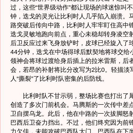
过，这些“世界级动作”都让现场的球迷惊叫不
钟，迭戈的灵光让比利时人几乎陷入崩溃。
路突破后传向中路，比利时人牢牢盯住高中
迭戈灵敏地跑向前点，重心未稳却转身凌空
后卫反应过来飞身放铲时，皮球已经旋入了
44分钟，迭戈在中场得球后默契地将球交给
领神会将球过渡给身后插上的拉米雷斯，后
会，若昂的补射将比分改写为2比0。轻描淡
人“撕裂”了比利时队密集的后防线。
比利时队不甘示弱，整场比赛也打出了犀
创造了多次门前机会。马腾斯的一次传中差
卫自摆乌龙。此后，他在中路的一次拔脚怒
巴西后卫奋力挡出。不过，他们终究因为前
力欠佳，未能攻破巴西队大门。巴西队在下