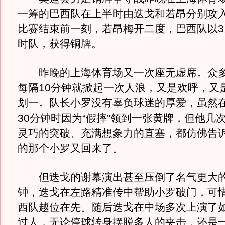
一筹的巴西队在上半时由迭戈和若昂分别攻
比赛结束前一刻，若昂梅开二度，巴西队以3
时队，获得铜牌。
昨晚的上海体育场又一次座无虚席。众多
每隔10分钟就掀起一次人浪，又是欢呼，又
划一。队长小罗没有辜负球迷的厚爱，虽然
30分钟时因为“假摔”领到一张黄牌，但他几
灵巧的突破、充满想象力的直塞，都仿佛告
的那个小罗又回来了。
但迭戈的谢幕演出甚至压倒了名气更大的
钟，迭戈在左路精准传中帮助小罗破门，可
西队越位在先。随后迭戈在中场多次上演了
过人，无论停球转身摆脱多人的夹击，还是