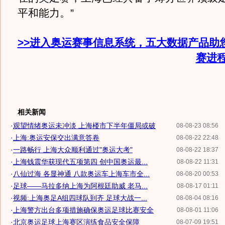
平和能力。”
>>进入奥运赛事信息系统，五大数据产品助
赛进
相关新闻
·
观望情绪奥运未冲淡 上海楼市下半年僵局或破
08-08-23 08:56
·
上海:奥运安保交出满意答卷
08-08-22 22:48
·
一路畅行 上海大众顺利通过"奥运大考"
08-08-22 18:37
·
上海钱震华获现代五项第四 创中国奥运最...
08-08-22 11:31
·
八仙过海 各显神通 八款奥运车上海车市全...
08-08-20 00:53
·
足球——马拉多纳上海为阿根廷助威 老马...
08-08-17 01:11
·
视频:上海奥足A组四球队到齐 足球大战一...
08-08-04 08:16
·
上海警方出台多项措施确保奥运足球比赛安全
08-08-01 11:06
·
北京奥运足球上海赛区演练食品安全保障
08-07-09 19:51