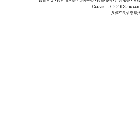
设置首页
-
搜狗输入法
-
支付中心
-
搜狐招聘
-
广告服务
-
客
Copyright
©
2016 Sohu.com 
搜狐不良信息举