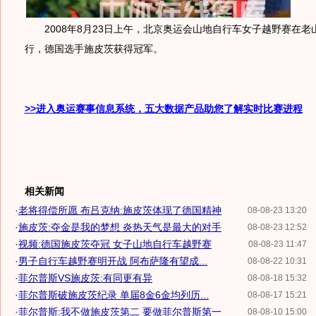
2008年8月23日上午，北京奥运会山地自行车女子越野赛在老
行，德国选手施皮茨获得冠军。
>>进入奥运赛事信息系统，五大数据产品助您了解实时比赛进程
相关新闻
·
老将得偿所愿 布吕克纳:施皮茨体现了德国精神
08-08-23 13:20
·
施皮茨:夺金是我的梦想 炎热天气是最大的对手
08-08-23 12:52
·
视频:德国施皮茨夺冠 女子山地自行车越野赛
08-08-23 11:47
·
男子自行车越野赛明开战 阿布萨隆有望成...
08-08-22 10:31
·
菲尔普斯VS施皮茨:有同更有异
08-08-18 15:32
·
菲尔普斯破施皮茨纪录 单届8金6金均列历...
08-08-17 15:21
·
菲尔普斯:我不做施皮茨第二 要做菲尔普斯第一
08-08-10 15:00