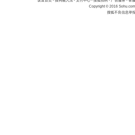
设置首页
-
搜狗输入法
-
支付中心
-
搜狐招聘
-
广告服务
-
客
Copyright
©
2016 Sohu.com 
搜狐不良信息举