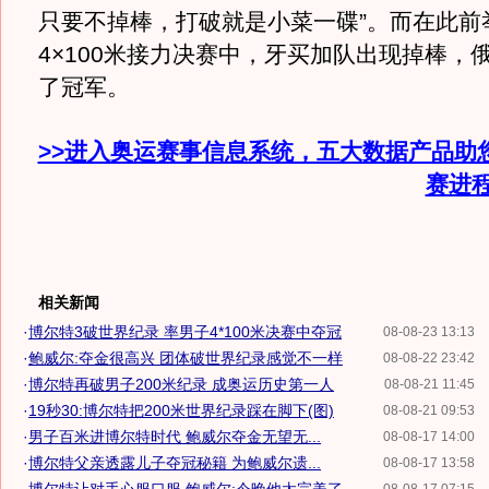
只要不掉棒，打破就是小菜一碟”。而在此前
4×100米接力决赛中，牙买加队出现掉棒，
了冠军。
>>进入奥运赛事信息系统，五大数据产品助
赛进
相关新闻
·
博尔特3破世界纪录 率男子4*100米决赛中夺冠
08-08-23 13:13
·
鲍威尔:夺金很高兴 团体破世界纪录感觉不一样
08-08-22 23:42
·
博尔特再破男子200米纪录 成奥运历史第一人
08-08-21 11:45
·
19秒30:博尔特把200米世界纪录踩在脚下(图)
08-08-21 09:53
·
男子百米进博尔特时代 鲍威尔夺金无望无...
08-08-17 14:00
·
博尔特父亲透露儿子夺冠秘籍 为鲍威尔遗...
08-08-17 13:58