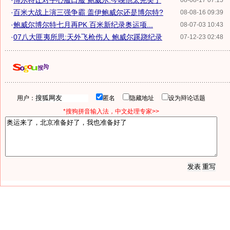
·
博尔特让对手心服口服 鲍威尔:今晚他太完美了
08-08-17 07:15
·
百米大战上演三强争霸 盖伊鲍威尔还是博尔特?
08-08-16 09:39
·
鲍威尔博尔特七月再PK 百米新纪录奥运项...
08-07-03 10:43
·
07八大匪夷所思:天外飞枪伤人 鲍威尔蹊跷纪录
07-12-23 02:48
用户：
匿名
隐藏地址
设为辩论话题
*搜狗拼音输入法，中文处理专家>>