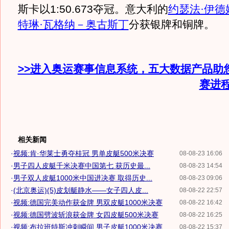
斯卡以1:50.673夺冠。意大利的
约瑟法·伊德
特琳·瓦格纳－奥古斯丁
分获银牌和铜牌。
>>进入奥运赛事信息系统，五大数据产品助
赛进
相关新闻
·
视频:肯·华莱士勇夺桂冠 男单皮艇500米决赛
08-08-23 16:06
·
男子四人皮艇千米决赛中国第七 获历史最...
08-08-23 14:54
·
男子双人皮艇1000米中国进决赛 取得历史...
08-08-23 09:06
·
(北京奥运)(5)皮划艇静水——女子四人皮...
08-08-22 22:57
·
视频:德国完美动作获金牌 男双皮艇1000米决赛
08-08-22 16:42
·
视频:德国劈波斩浪获金牌 女四皮艇500米决赛
08-08-22 16:25
·
视频:布拉班特斯冲刺瞬间 男子皮艇1000米决赛
08-08-22 15:37