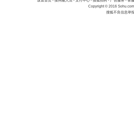
设置首页
-
搜狗输入法
-
支付中心
-
搜狐招聘
-
广告服务
-
客
Copyright
©
2016 Sohu.com 
搜狐不良信息举