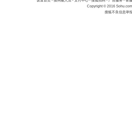
设置首页
-
搜狗输入法
-
支付中心
-
搜狐招聘
-
广告服务
-
客
Copyright
©
2016 Sohu.com 
搜狐不良信息举