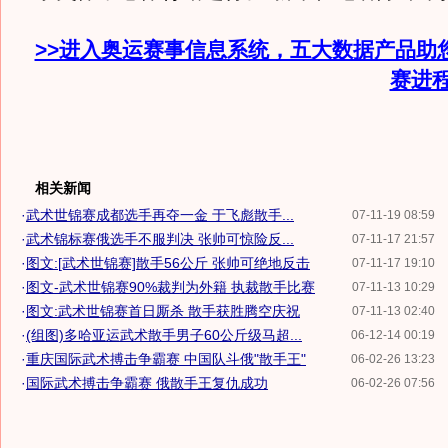
>>进入奥运赛事信息系统，五大数据产品助
赛进
相关新闻
·
武术世锦赛成都选手再夺一金 于飞彪散手...
07-11-19 08:59
·
武术锦标赛俄选手不服判决 张帅可惊险反...
07-11-17 21:57
·
图文:[武术世锦赛]散手56公斤 张帅可绝地反击
07-11-17 19:10
·
图文-武术世锦赛90%裁判为外籍 执裁散手比赛
07-11-13 10:29
·
图文:武术世锦赛首日厮杀 散手获胜腾空庆祝
07-11-13 02:40
·
(组图)多哈亚运武术散手男子60公斤级马超...
06-12-14 00:19
·
重庆国际武术搏击争霸赛 中国队斗俄"散手王"
06-02-26 13:23
·
国际武术搏击争霸赛 俄散手王复仇成功
06-02-26 07:56