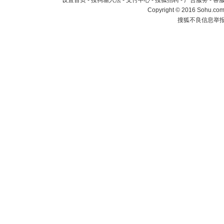
设置首页
-
搜狗输入法
-
支付中心
-
搜狐招聘
-
广告服务
-
客
Copyright
©
2016 Sohu.com 
搜狐不良信息举