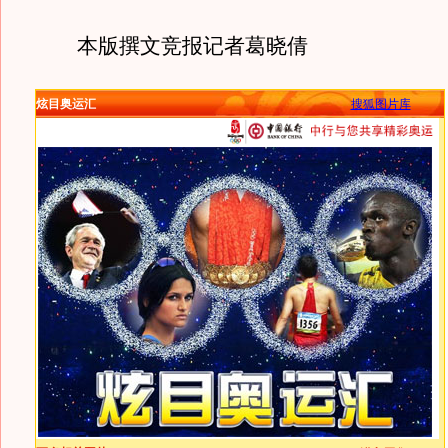
本版撰文竞报记者葛晓倩
炫目奥运汇
搜狐图片库