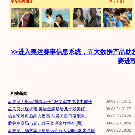
更多相关图片
[进入图集]
>>进入奥运赛事信息系统，五大数据产品助
赛进
相关新闻
·
孟关良为奥运"抛妻弃子" 杨文军在逆境中成长
08-08-24 13:41
·
孟关良兑现承诺 奥运金牌是给儿子最美好...
08-08-24 01:27
·
杨文军雅典后能力提高 与孟关良再度配合...
08-08-23 23:20
·
孟关良赛场与妻儿共享奥运金牌荣誉(图)
08-08-23 18:46
·
孟关良、杨文军卫冕奥运会双人划艇500米金牌
08-08-23 18:02