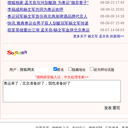
·
搜狐独家:孟关良坎坷划艇路 为奥运"抛弃妻子"
08-08-23 17:44
·
李福成和杨文军共同为奥运欢呼
08-08-11 10:01
·
奥运冠军杨文军首任燕京惠泉啤酒品牌代言人
08-08-08 14:18
·
快讯:雅典奥运会男子双人划艇冠军杨文军传递
08-08-07 15:48
·
双桨英雄重出江湖 孟关良/杨文军血拼北京奥运
08-07-14 08:03
更多关于
杨文军 孟关良
的新闻>>
用户：
匿名
隐藏地址
设为辩论话题
*搜狗拼音输入法，中文处理专家>>