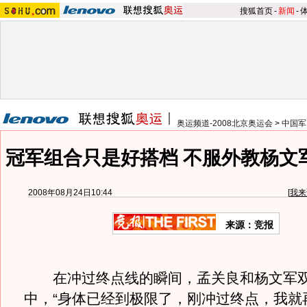
搜狐首页
-
新闻
-
奥运频道-2008北京奥运会
>
中国军
冠军组合只是好搭档 不服外教杨文
2008年08月24日10:44
[
我来
来源：竞报
在冲过终点线的瞬间，孟关良和杨文军双
中，“身体已经到极限了，刚冲过终点，我就