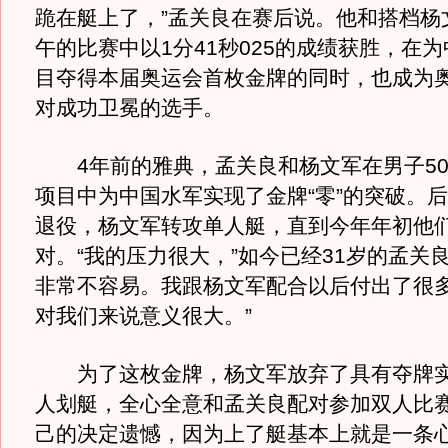
跪在艇上了，”孟关良在赛后说。他和搭档杨
午的比赛中以1分41秒025的成绩获胜，在
目夺得本届奥运会首枚金牌的同时，也成为
对成功卫冕的选手。
4年前的雅典，孟关良和杨文军在男子50
项目中为中国水军实现了金牌“零”的突破。
退役，杨文军转攻单人艇，直到今年年初他
对。“我的压力很大，”如今已经31岁的孟关
非常不容易。我跟杨文军配合以后付出了很
对我们来说意义很大。”
为了这枚金牌，杨文军放弃了具有夺牌实力
人划艇，全心全意和孟关良配对参加双人比赛
己的决定遗憾，因为上了艇基本上就是一条