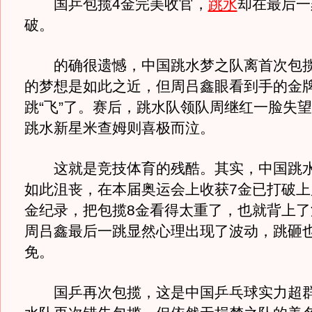
国乒包揽4金完美收官，
跳水
却在最后一
破。
的确很遗憾，中国跳水梦之队离首次包揽
的梦想是如此之近，但周吕鑫眼看到手的金
跳“飞”了。赛后，跳水队领队周继红一脸失
跳水新星米查姆则喜极而泣。
这就是竞技体育的残酷。其实，中国跳水
如此沮丧，在本届奥运会上收获7金已打破上
金纪录，把包揽8金看得太重了，也就背上了
周吕鑫最后一跳显然心理出现了波动，跳砸
免。
国乒再次包揽，这是中国乒乓球实力超群