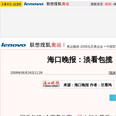
搜狐首页
-
新闻
-
奥运频道-2008北京奥运会
>
中国军
海口晚报：淡看包揽
2008年08月24日11:28
[
我来
来源：海口晚报 作者：甘雁鸿