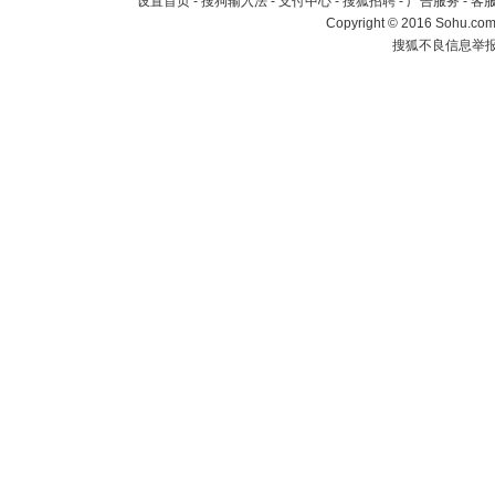
设置首页
-
搜狗输入法
-
支付中心
-
搜狐招聘
-
广告服务
-
客
Copyright
©
2016 Sohu.com 
搜狐不良信息举