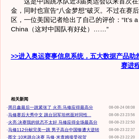
这是中国跳水队近3届奥运会以来首次在
金，同时也宣告“八金梦想”破灭。不过在赛
区，一位美国记者给出了自己的评价：“It’s a good
China（这对中国队有好处）……”
>>进入奥运赛事信息系统，五大数据产品助
赛进
相关新闻
·
周吕鑫最后一跳紧张了 火亮:马修应得最高分
08-08-24 08:08
·
马修赛后大秀中文 跳台冠军坦然面对同性...
08-08-23 23:56
·
火亮:决赛我的状态不太好 马修应得全场最高分
08-08-23 22:50
·
马修112分献完美一跳 男子高台中国惨遭大逆转
08-08-23 22:37
·
图文:10米跳台决赛 马修·米查姆接受祝贺
08-08-23 22:20