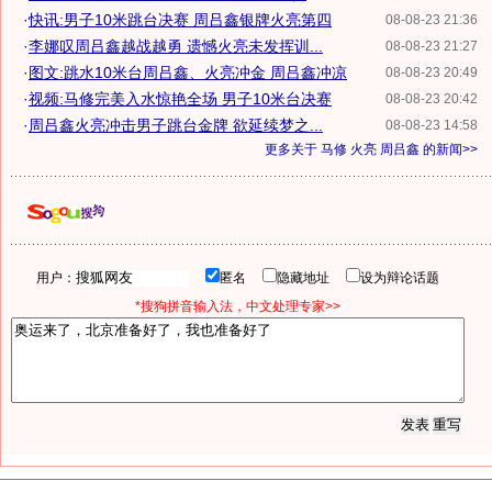
·
快讯:男子10米跳台决赛 周吕鑫银牌火亮第四
08-08-23 21:36
·
李娜叹周吕鑫越战越勇 遗憾火亮未发挥训...
08-08-23 21:27
·
图文:跳水10米台周吕鑫、火亮冲金 周吕鑫冲凉
08-08-23 20:49
·
视频:马修完美入水惊艳全场 男子10米台决赛
08-08-23 20:42
·
周吕鑫火亮冲击男子跳台金牌 欲延续梦之...
08-08-23 14:58
更多关于
马修 火亮 周吕鑫
的新闻>>
用户：
匿名
隐藏地址
设为辩论话题
*搜狗拼音输入法，中文处理专家>>