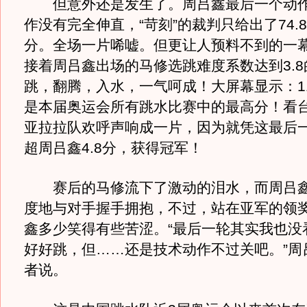
但意外还是发生了。周吕鑫最后一个动作3
作没有完全伸直，“苛刻”的裁判只给出了74.
分。全场一片唏嘘。但更让人预料不到的一
接着周吕鑫出场的马修选跳难度系数达到3.8的
跳，翻腾，入水，一气呵成！大屏幕显示：11
是本届奥运会所有跳水比赛中的最高分！看
亚拉拉队欢呼声响成一片，因为就凭这最后
超周吕鑫4.8分，获得冠军！
赛后的马修流下了激动的泪水，而周吕鑫
度地与对手握手拥抱，不过，站在亚军的领
鑫多少笑得有些苦涩。“最后一轮其实我也没
好好跳，但……还是技术动作不过关吧。”周
者说。