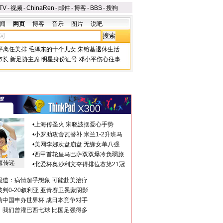
TV
-
视频
-
ChinaRen
-
邮件
-
博客
-
BBS
-
搜狗
闻
网页
博客
音乐
图片
说吧
平离任美排
毛泽东的十个儿女
朱镕基退休生活
市长
新足协主席
明星身份证号
邓小平伤心往事
•
上海传圣火 宋晓波摆爱心手势
•
小罗助攻舍瓦替补 米兰1-2升班马
•
美网李娜次盘崩盘 无缘女单八强
•
西甲首轮皇马巴萨双双爆冷负弱旅
海传递
•
北爱杯奥沙利文夺得排位赛第21冠
报道：病情超乎想象 可能赴美治疗
判0-20叙利亚 亚青赛卫冕蒙阴影
助中国申办世界杯 成日本竞争对手
：我们曾灌巴西七球 比国足强得多