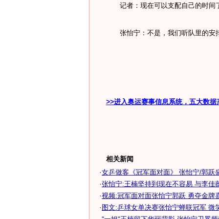
记者：现在可以支配自己的时间
张怡宁：不是，我们听队里的安排
>>进入奥运赛事信息系统，五大数据
相关新闻
·
女乒做客《冠军面对面》 张怡宁/郭跃
·
张怡宁:王楠坚持到现在不容易 与李佳
·
视频:冠军面对面张怡宁郭跃 勇夺金牌
·
图文:乒球女单决赛张怡宁蝉联冠军 微