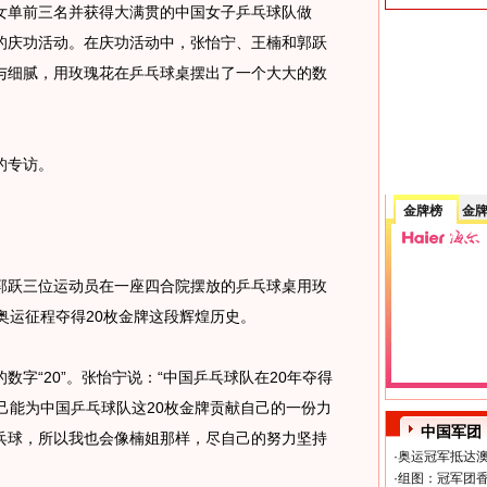
单前三名并获得大满贯的中国女子乒乓球队做
小小的庆功活动。在庆功活动中，张怡宁、王楠和郭跃
与细腻，用玫瑰花在乒乓球桌摆出了一个大大的数
的专访。
金牌榜
金
三位运动员在一座四合院摆放的乒乓球桌用玫
奥运征程夺得20枚金牌这段辉煌历史。
“20”。张怡宁说：“中国乒乓球队在20年夺得
己能为中国乒乓球队这20枚金牌贡献自己的一份力
中国军团
乓球，所以我也会像楠姐那样，尽自己的努力坚持
·
奥运冠军抵达澳
·
组图：冠军团香