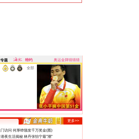
特约
奥运金牌猜猜猜
牌专题
全部
更多>>
门访问 何厚铧颁发千万奖金(图)
港夜生活揭秘 林丹张怡宁最"潮"