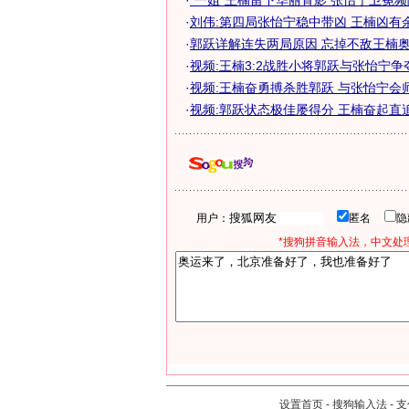
·
"一姐"王楠留下华丽背影 张怡宁卫冕频献
·
刘伟:第四局张怡宁稳中带凶 王楠凶有
·
郭跃详解连失两局原因 忘掉不敌王楠奥运
·
视频:王楠3:2战胜小将郭跃与张怡宁争
·
视频:王楠奋勇搏杀胜郭跃 与张怡宁会
·
视频:郭跃状态极佳屡得分 王楠奋起直
用户：
匿名
*搜狗拼音输入法，中文处理
设置首页
-
搜狗输入法
-
支