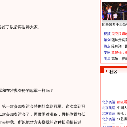
闭幕盛典小贝亮
好了以后再告诉大家。
视频|
贝克汉姆改
策划|
熙坤贵宾
热点|
陈剑翔：
专家|
童建强：
明星|
高敏：赛
社区
和在雅典夺得的冠军一样吗？
北京奥运
|
狐狐
第一次参加奥运会特别想拿到冠军。这次拿到冠
北京奥运
|
中国
北京奥运
|
劳伦
二次参加奥运会了，再做困难准备，再把位置放低
北京奥运
|
张艺
方去拼我。所以把对方去拼我的这种状况扭转过