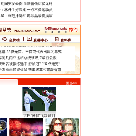
期间突发晕倒 血糖偏低症状无碍
：林丹手好温柔 一点不像运动员
星：刘翔抹腮红 郭晶晶最喜描眉
金牌榜
直播中心
资料库
更多>>
古巴"神腿"飞踹裁判