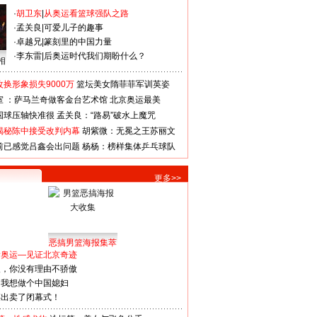
·
胡卫东
|
从奥运看篮球强队之路
·
孟关良
|
可爱儿子的趣事
·
卓越兄
|
篆刻里的中国力量
·
李东雷
|
后奥运时代我们期盼什么？
相
换形象损失9000万
篮坛美女隋菲菲军训英姿
室 ：萨马兰奇做客金台艺术馆
北京奥运最美
国球压轴快准很
孟关良：“路易”破水上魔咒
揭秘陈中接受改判内幕
胡紫微：无冕之王苏丽文
前已感觉吕鑫会出问题
杨杨：榜样集体乒乓球队
更多>>
恶搞男篮海报集萃
看奥运—见证北京奇迹
人，你没有理由不骄傲
：我想做个中国媳妇
谋出卖了闭幕式！