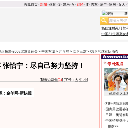
搜狐首页
-
新闻
-
体育
-
S
-
娱乐
-
V
-
财经
-
IT
-
汽车
-
房产
-
家居
-
女人
-
新
杨佳注射死刑
郎
中国21位漂亮女
奥运频道-2008北京奥运会
>
中国军团
>
乒乓球
>
女乒三杰
>
08乒乓球女队动态
每日焦点
宴 张怡宁：尽自己努力坚持！
[
我来说两句
(1)
] [字号：
大
中
小
]
源：金羊网-新快报
残奥圣火上
·
刘翔伤情追踪
·
国青男篮罢赛被
·
日媒：奥运有
·
中国特奥选手
更多>>