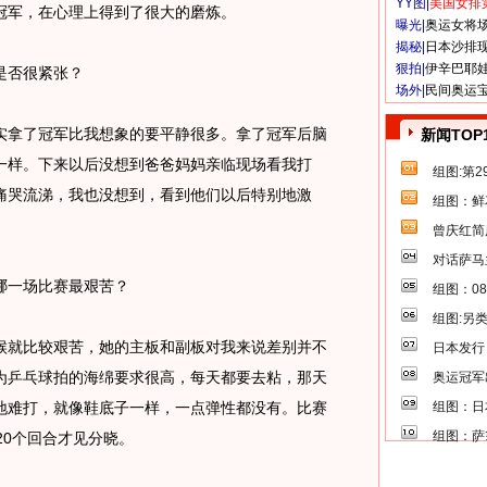
YY图|
美国女排
冠军，在心理上得到了很大的磨炼。
曝光|
奥运女将
揭秘|
日本沙排
狠拍|
伊辛巴耶
否很紧张？
场外|
民间奥运
拿了冠军比我想象的要平静很多。拿了冠军后脑
新闻TOP
一样。下来以后没想到爸爸妈妈亲临现场看我打
组图:第
痛哭流涕，我也没想到，看到他们以后特别地激
组图：鲜
曾庆红简
对话萨马
一场比赛最艰苦？
组图：0
组图:另
就比较艰苦，她的主板和副板对我来说差别并不
日本发行
为乒乓球拍的海绵要求很高，每天都要去粘，那天
奥运冠军
地难打，就像鞋底子一样，一点弹性都没有。比赛
组图：日
组图：萨
20个回合才见分晓。