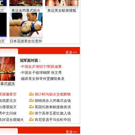
运汇
奥运会闭幕式焰火
奥运美女献身搜狐
熄灭
日本花游美女出意外
更多>>
冠军面对面：
·
中国女乒张怡宁/郭跃做客
·
中国女子链球铜牌 张文秀
·
蹦床美女帅哥何雯娜陆春龙
闭幕式盛况
亮璀璨夜空
倒计时与焰火交相辉映
曲我爱北京
胡锦涛步入闭幕式会场
台缓缓熄灭
英国伦敦奉献接旗表演
秀中文问候
张宁高举五星红旗入场
良好适合观烟火
肯尼亚选手马拉松夺冠
更多>>