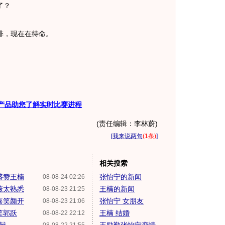
了？
，现在在待命。
产品助您了解实时比赛进程
(责任编辑：李林蔚)
[
我来说两句
(1条)
]
相关搜索
盛赞王楠
张怡宁的新闻
08-08-24 02:26
薇太熟悉
王楠的新闻
08-08-23 21:25
喜笑颜开
张怡宁 女朋友
08-08-23 21:06
笑郭跃
王楠 结婚
08-08-22 22:12