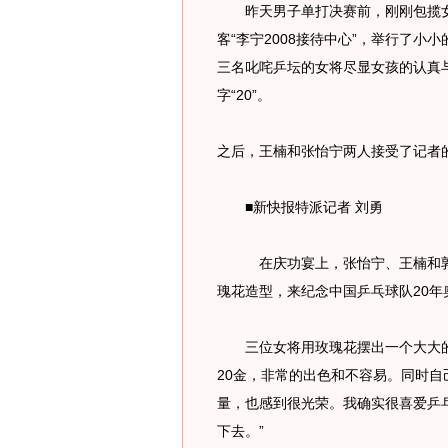
昨天男子单打决赛前，刚刚包揽女
客“李宁2008接待中心”，举行了
三名叱咤乒坛的女将尽显女孩的认真
字“20”。
之后，王楠和张怡宁两人接受了记者
■新快报特派记者 刘勇
在庆功宴上，张怡宁、王楠和郭跃
瑰花造型，来纪念中国乒乓球队20年
三位女将用玫瑰花摆出一个大大的数字
20金，非常的出色和不容易。同时自
量，也感到很光荣。我确实很喜爱乒
下去。”