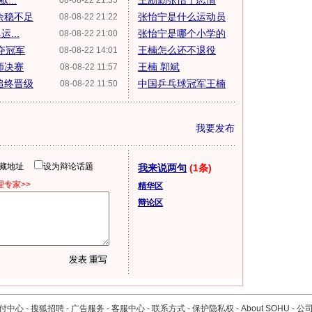
...
王励勤张怡宁恋情
08-08-22 21:55
余稳不足
张怡宁是什么运动员
08-08-22 21:22
...
张怡宁是哪个小学的
08-08-22 21:00
夺冠军
王楠怎么还不退役
08-08-22 14:01
师决赛
王楠 郭斌
08-08-22 11:57
追终晋级
中国乒乓球冠军王楠
08-08-22 11:50
我要发布
隐藏地址
设为辩论话题
我来说两句
(1条)
专家>>
精华区
辩论区
付中心
-
搜狐招聘
-
广告服务
-
客服中心
-
联系方式
-
保护隐私权
-
About SOHU
-
公