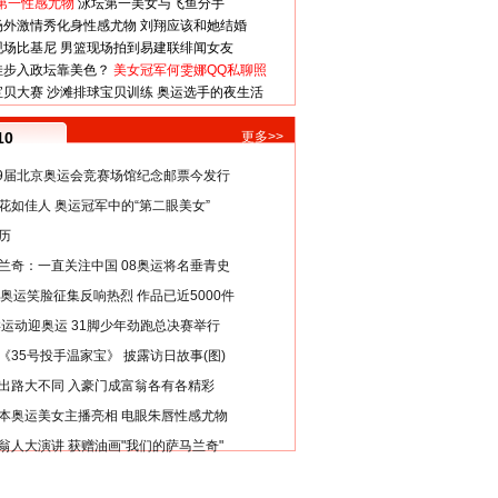
第一性感尤物
泳坛第一美女与飞鱼分手
场外激情秀化身性感尤物
刘翔应该和她结婚
现场比基尼
男篮现场拍到易建联绯闻女友
娃步入政坛靠美色？
美女冠军何雯娜QQ私聊照
宝贝大赛
沙滩排球宝贝训练
奥运选手的夜生活
10
更多>>
29届北京奥运会竞赛场馆纪念邮票今发行
花如佳人 奥运冠军中的“第二眼美女”
历
兰奇：一直关注中国 08奥运将名垂青史
8奥运笑脸征集反响热烈 作品已近5000件
类运动迎奥运 31脚少年劲跑总决赛举行
《35号投手温家宝》 披露访日故事(图)
出路大不同 入豪门成富翁各有各精彩
本奥运美女主播亮相 电眼朱唇性感尤物
翁人大演讲 获赠油画"我们的萨马兰奇"