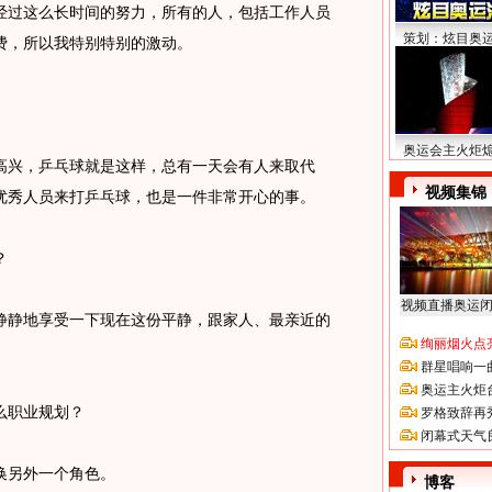
经过这么长时间的努力，所有的人，包括工作人员
策划：炫目奥
费，所以我特别特别的激动。
奥运会主火炬
兴，乒乓球就是这样，总有一天会有人来取代
视频集锦
优秀人员来打乒乓球，也是一件非常开心的事。
？
视频直播奥运
静地享受一下现在这份平静，跟家人、最亲近的
绚丽烟火点
群星唱响一
奥运主火炬
职业规划？
罗格致辞再
闭幕式天气
另外一个角色。
博客