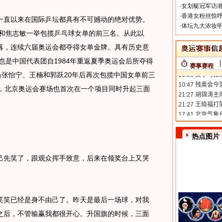
·
女划艇冠军访港
·
香港女粉丝惊呼
直以来在国际乒坛都具有不可撼动的绝对优势。
·
体坛九大浓妆明
芬和焦志敏一举包揽乒乓球女单的前三名。从此以
落，连续六届奥运会都夺得女单金牌。具有历史意
也是中国代表团自1984年重返夏季奥运会后所夺得
赛事赛程
日，当张怡宁、王楠和郭跃20年后再次包揽中国女单前三
煌，北京奥运会赛场也首次在一个项目同时升起三面
热点图片
先笑了，跟观众挥手致意，后来在领奖台上又哭
笑已经是身不由己了。昨天是最后一场球，对我
之后，不管输赢我都很开心。升国旗的时候，三面