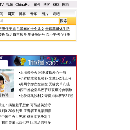
TV
-
视频
-
ChinaRen
-
邮件
-
博客
-
BBS
-
搜狗
闻
网页
博客
音乐
图片
说吧
平离任美排
毛泽东的十个儿女
朱镕基退休生活
市长
新足协主席
明星身份证号
邓小平伤心往事
•
上海传圣火 宋晓波摆爱心手势
•
小罗助攻舍瓦替补 米兰1-2升班马
•
美网李娜次盘崩盘 无缘女单八强
•
西甲首轮皇马巴萨双双爆冷负弱旅
海传递
•
北爱杯奥沙利文夺得排位赛第21冠
报道：病情超乎想象 可能赴美治疗
判0-20叙利亚 亚青赛卫冕蒙阴影
助中国申办世界杯 成日本竞争对手
：我们曾灌巴西七球 比国足强得多