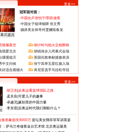
更多>>
冠军面对面：
·
中国女乒张怡宁/郭跃做客
·
中国女子链球铜牌 张文秀
·
蹦床美女帅哥何雯娜陆春龙
闭幕式盛况
亮璀璨夜空
倒计时与焰火交相辉映
曲我爱北京
胡锦涛步入闭幕式会场
台缓缓熄灭
英国伦敦奉献接旗表演
秀中文问候
张宁高举五星红旗入场
良好适合观烟火
肯尼亚选手马拉松夺冠
更多>>
·
胡卫东
|
从奥运看篮球强队之路
·
孟关良
|
可爱儿子的趣事
·
卓越兄
|
篆刻里的中国力量
·
李东雷
|
后奥运时代我们期盼什么？
相
换形象损失9000万
篮坛美女隋菲菲军训英姿
室 ：萨马兰奇做客金台艺术馆
北京奥运最美