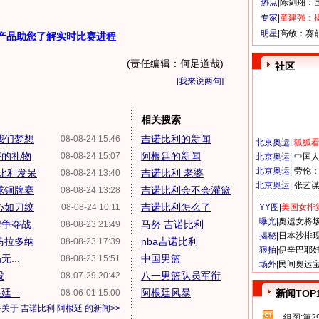
热点|
陈剑翔：
专家|
童建强：
明星|
高敏：赛
产品助您了解实时比赛进程
(责任编辑：何足道哉)
社区
[
我来说两句
]
相关搜索
我们梦想
吉诺比利的新闻
08-08-24 15:46
北京奥运
|
狐狐
好的礼物
阿根廷的新闻
08-08-24 15:07
北京奥运
|
中国
北京奥运
|
劳伦
诺比利发呆
吉诺比利 老婆
08-08-24 13:40
北京奥运
|
张艺
球铜牌赛
吉诺比利会不会灌篮
08-08-24 13:28
心如刀绞
吉诺比利怎么了
08-08-24 10:11
YY图|
美国女排
曝光|
奥运女将
牌争夺战
马努 吉诺比利
08-08-23 21:49
揭秘|
日本沙排
马拉多纳
nba吉诺比利
08-08-23 17:39
狠拍|
伊辛巴耶
...
中国男篮
08-08-23 15:51
场外|
民间奥运
投
八一男篮队员军衔
08-07-29 20:42
...
阿根廷风暴
08-06-01 15:00
新闻TOP
多关于
吉诺比利 阿根廷
的新闻>>
组图:第