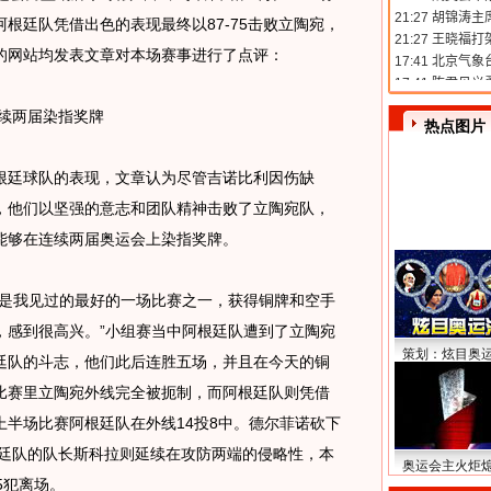
根廷队凭借出色的表现最终以87-75击败立陶宛，
的网站均发表文章对本场赛事进行了点评：
续两届染指奖牌
热点图片
廷球队的表现，文章认为尽管吉诺比利因伤缺
，他们以坚强的意志和团队精神击败了立陶宛队，
能够在连续两届奥运会上染指奖牌。
赛是我见过的最好的一场比赛之一，获得铜牌和空手
，感到很高兴。”小组赛当中阿根廷队遭到了立陶宛
策划：炫目奥
廷队的斗志，他们此后连胜五场，并且在今天的铜
比赛里立陶宛外线完全被扼制，而阿根廷队则凭借
半场比赛阿根廷队在外线14投8中。德尔菲诺砍下
根廷队的队长斯科拉则延续在攻防两端的侵略性，本
奥运会主火炬
5犯离场。