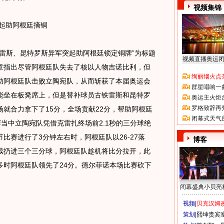
视频集锦
起助阿根廷摘铜
斯、昆特罗斯异军突起助阿根廷锁定铜牌”为标题
视频直播奥运
章指出尽管阿根廷队失去了核以人物吉诺比利，但
绚丽烟火点
助阿根廷队击败立陶宛队，从而斩获了本届奥运会
群星唱响一
能坐在板凳席上，但是替补球员古铁雷斯和昆特罗
奥运主火炬
罗格致辞再
就合力拿下了15分，全场贡献22分，帮助阿根廷
闭幕式天气
赛当中立陶宛队凭借克雷扎终场前2.1秒的三分球绝
比赛进行了3分钟左右时，阿根廷队以26-27落
博客
续扔进三个三分球，阿根廷队趁机将比分拉开，此
多时阿根廷队领先了24分。德尔菲诺本场比赛砍下
闭幕盛典小贝亮
视频|
贝克汉姆改
策划|
熙坤贵宾