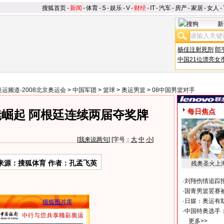
搜狐首页
-
新闻
-
体育
-
S
-
娱乐
-
V
-
财经
-
IT
-
汽车
-
房产
-
家居
-
女人
-
新
杨佳注射死刑
郎
中国21位漂亮女
奥运频道-2008北京奥运会
>
中国军团
>
篮球
>
奥运男篮
>
08中国男篮对手
每日焦点
崛起 阿根廷连续两届夺奖牌
[
我来说两句
] [字号：
大
中
小
]
来源：搜狐体育 作者：孔孟飞英
残奥圣火上
·
刘翔伤情追踪
·
国青男篮罢赛被
·
日媒：奥运有
搜狐图片库
·
中国特奥选手
更多>>