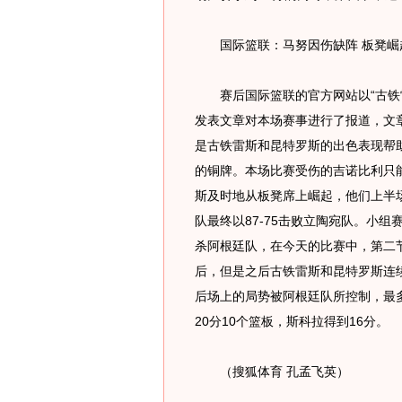
国际篮联：马努因伤缺阵 板凳崛
赛后国际篮联的官方网站以“古铁雷
发表文章对本场赛事进行了报道，文
是古铁雷斯和昆特罗斯的出色表现帮
的铜牌。本场比赛受伤的吉诺比利只
斯及时地从板凳席上崛起，他们上半场
队最终以87-75击败立陶宛队。小组
杀阿根廷队，在今天的比赛中，第二节
后，但是之后古铁雷斯和昆特罗斯连
后场上的局势被阿根廷队所控制，最
20分10个篮板，斯科拉得到16分。
（搜狐体育 孔孟飞英）