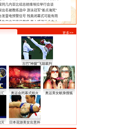
更多>>
古巴"神腿"飞踹裁判
运汇
奥运会闭幕式焰火
奥运美女献身搜狐
熄灭
日本花游美女出意外