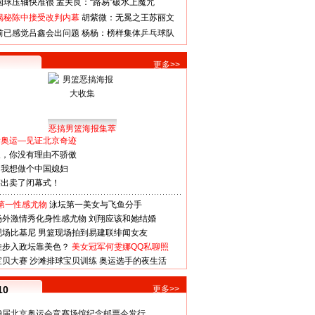
国球压轴快准很
孟关良：“路易”破水上魔咒
揭秘陈中接受改判内幕
胡紫微：无冕之王苏丽文
前已感觉吕鑫会出问题
杨杨：榜样集体乒乓球队
更多>>
恶搞男篮海报集萃
看奥运—见证北京奇迹
人，你没有理由不骄傲
：我想做个中国媳妇
谋出卖了闭幕式！
第一性感尤物
泳坛第一美女与飞鱼分手
场外激情秀化身性感尤物
刘翔应该和她结婚
现场比基尼
男篮现场拍到易建联绯闻女友
娃步入政坛靠美色？
美女冠军何雯娜QQ私聊照
宝贝大赛
沙滩排球宝贝训练
奥运选手的夜生活
10
更多>>
29届北京奥运会竞赛场馆纪念邮票今发行