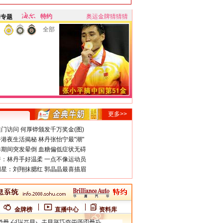
特约
奥运金牌猜猜猜
牌专题
全部
更多>>
门访问 何厚铧颁发千万奖金(图)
港夜生活揭秘 林丹张怡宁最"潮"
期间突发晕倒 血糖偏低症状无碍
：林丹手好温柔 一点不像运动员
星：刘翔抹腮红 郭晶晶最喜描眉
金牌榜
直播中心
资料库