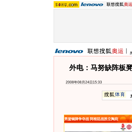
外电：马努缺阵板凳
2008年08月24日15:33
男篮铜牌争夺战 阿根廷战胜立陶宛