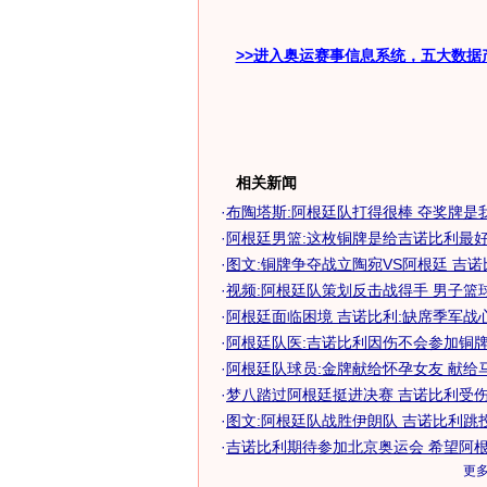
>>进入奥运赛事信息系统，五大数据
相关新闻
·
布陶塔斯:阿根廷队打得很棒 夺奖牌是
·
阿根廷男篮:这枚铜牌是给吉诺比利最
·
图文:铜牌争夺战立陶宛VS阿根廷 吉
·
视频:阿根廷队策划反击战得手 男子篮
·
阿根廷面临困境 吉诺比利:缺席季军战
·
阿根廷队医:吉诺比利因伤不会参加铜
·
阿根廷队球员:金牌献给怀孕女友 献给
·
梦八踏过阿根廷挺进决赛 吉诺比利受伤无
·
图文:阿根廷队战胜伊朗队 吉诺比利跳
·
吉诺比利期待参加北京奥运会 希望阿根廷
更