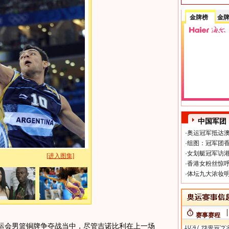
金牌榜
金
中国军团
·
奥运冠军抵达澳
·
组图：冠军团香
·
女划艇冠军访港
[进入图集]
·
香港女粉丝惊呼
·
体坛九大浓妆明
赛事赛程
奥运会男篮铜牌争夺战当中，尽管吉诺比利在上一场