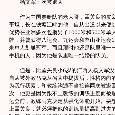
杨文军三次被退队
作为中国赛艇队的老大哥，孟关良的皮划
平坦，长在钱塘江畔的他，自从出道以来便
优势在亚洲多次包揽男子1000米和500米单
牌，并曾获得八运会、九运会和釜山亚运会100
米单人划艇冠军。而且那时他还是队里唯一
手机的人，因为他是队里唯一结婚的队员。
但是，比孟关良小6岁的江西人杨文军没
自从被外教马克从省队中提拔后，性格内向
为我行我素，和教练沟通不当接连两次被退
次，他更是因为跟不上教练的训练进度而被
运会前，教练马克决定从强化体能开始。要
上孟关良，就必须把他的训练量提高到过去