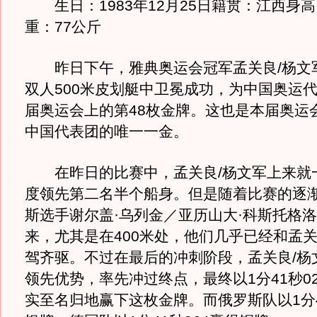
生日：1983年12月25日籍贯：江西身高：
重：77公斤
昨日下午，雅典奥运会冠军孟关良/杨文
双人500米皮划艇中卫冕成功，为中国奥运
届奥运会上的第48枚金牌。这也是本届奥运
中国代表团的唯一一金。
在昨日的比赛中，孟关良/杨文军上来就
度领先第二名半个船身。但是随着比赛的逐
斯选手谢尔盖·乌列金／亚历山大·科斯托格
来，尤其是在400米处，他们几乎已经和孟关
驾齐驱。不过在最后的冲刺阶段，孟关良/杨
领先优势，率先冲过终点，最终以1分41秒0
实至名归地赢下这枚金牌。而俄罗斯队以1分4