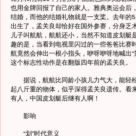
也用金牌回报了自己的家人。雅典奥运会后
结婚，而他的结婚礼物就是一支桨。去年的5
出生了，孟关良却恰好在国外参赛，分身乏
儿子叫航航，航航还小，当然不知道皮划艇
趣的是，当看到电视里闪过的一些爸爸比赛
航竟然会伸出一根小指头，咿呀咿呀地喊出“
这个标志性动作是在翻版四年前的孟关良。
据说，航航比同龄小孩儿力气大，能轻松
起八斤重的物体，似乎深得孟关良遗传。看
有人，中国皮划艇后继有人啊！
影响
“划”时代意义