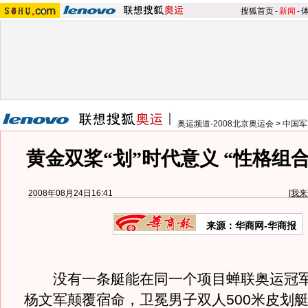
搜狐首页
-
新闻
-
奥运频道-2008北京奥运会
>
中国军
黄金双桨“划”时代意义 “性格组
2008年08月24日16:41
[
我来
来源：华商网-华商报
没有一条艇能在同一个项目蝉联奥运冠军
杨文军颠覆宿命，卫冕男子双人500米皮划