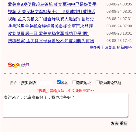
·
孟关良9岁便撑起乌篷船 杨文军初中已是好桨手
08-08-24 08:05
·
视频:孟关良杨文军默契十足 卫冕成功打破神话
08-08-24 08:01
·
视频:孟关良杨文军组合蝉联双人艇冠军创历史
08-08-24 07:31
·
乒乓球男单包揽金银铜孟关良杨文军再次登顶
08-08-24 07:00
·
皮划艇最后一日 孟关良杨文军成功卫冕(图)
08-08-23 18:01
·
搜狐独家:孟关良父母竟曾经不知皮划艇为何物
08-08-23 17:41
更多关于
皮划艇
的新闻>>
用户：
匿名
隐藏地址
设为辩论话题
*搜狗拼音输入法，中文处理专家>>