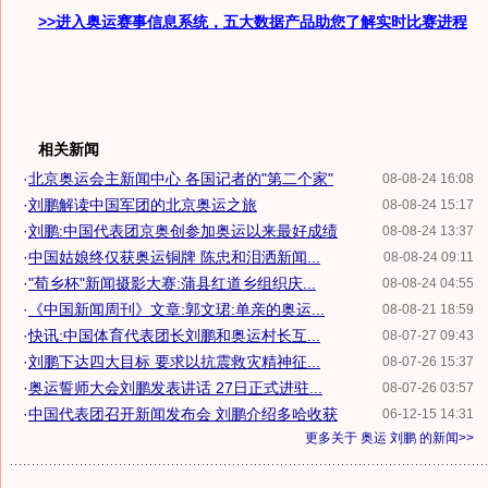
>>进入奥运赛事信息系统，五大数据产品助您了解实时比赛进程
相关新闻
·
北京奥运会主新闻中心 各国记者的"第二个家"
08-08-24 16:08
·
刘鹏解读中国军团的北京奥运之旅
08-08-24 15:17
·
刘鹏:中国代表团京奥创参加奥运以来最好成绩
08-08-24 13:37
·
中国姑娘终仅获奥运铜牌 陈忠和泪洒新闻...
08-08-24 09:11
·
"荀乡杯"新闻摄影大赛:蒲县红道乡组织庆...
08-08-24 04:55
·
《中国新闻周刊》文章:郭文珺:单亲的奥运...
08-08-21 18:59
·
快讯:中国体育代表团长刘鹏和奥运村长互...
08-07-27 09:43
·
刘鹏下达四大目标 要求以抗震救灾精神征...
08-07-26 15:37
·
奥运誓师大会刘鹏发表讲话 27日正式进驻...
08-07-26 03:57
·
中国代表团召开新闻发布会 刘鹏介绍多哈收获
06-12-15 14:31
更多关于
奥运 刘鹏
的新闻>>