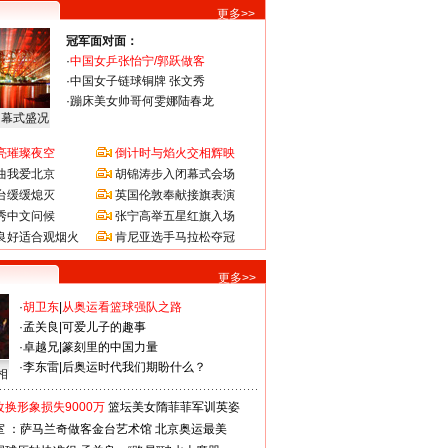
更多>>
冠军面对面：
·
中国女乒张怡宁/郭跃做客
·
中国女子链球铜牌 张文秀
·
蹦床美女帅哥何雯娜陆春龙
闭幕式盛况
亮璀璨夜空
倒计时与焰火交相辉映
曲我爱北京
胡锦涛步入闭幕式会场
台缓缓熄灭
英国伦敦奉献接旗表演
秀中文问候
张宁高举五星红旗入场
良好适合观烟火
肯尼亚选手马拉松夺冠
更多>>
·
胡卫东
|
从奥运看篮球强队之路
·
孟关良
|
可爱儿子的趣事
·
卓越兄
|
篆刻里的中国力量
·
李东雷
|
后奥运时代我们期盼什么？
相
换形象损失9000万
篮坛美女隋菲菲军训英姿
室 ：萨马兰奇做客金台艺术馆
北京奥运最美