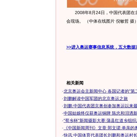
2008年8月24日，中国代表团
会现场。 （中体在线图片 倪敏哲 摄
>>进入奥运赛事信息系统，五大数据
相关新闻
·
北京奥运会主新闻中心 各国记者的"第
·
刘鹏解读中国军团的北京奥运之旅
·
刘鹏:中国代表团京奥创参加奥运以来
·
中国姑娘终仅获奥运铜牌 陈忠和泪洒新闻
·
"荀乡杯"新闻摄影大赛:蒲县红道乡组织庆
·
《中国新闻周刊》文章:郭文珺:单亲的奥运
·
快讯:中国体育代表团长刘鹏和奥运村长互