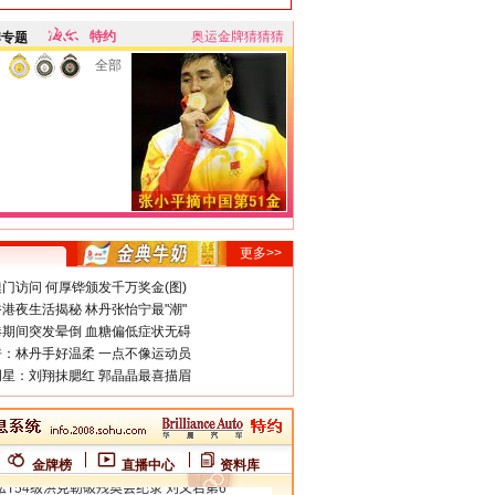
特约
奥运金牌猜猜猜
牌专题
全部
更多>>
门访问 何厚铧颁发千万奖金(图)
港夜生活揭秘 林丹张怡宁最"潮"
期间突发晕倒 血糖偏低症状无碍
：林丹手好温柔 一点不像运动员
星：刘翔抹腮红 郭晶晶最喜描眉
金牌榜
直播中心
资料库