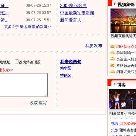
视频集锦
...
2008奥运歌曲
08-07-26 15:37
...
中国最新军事新闻
08-07-26 03:57
...
新闻发言人
08-07-25 15:51
更多关于
奥运 刘鹏
的新闻>>
视频直播奥运
我要发布
绚丽烟火点
群星唱响一
奥运主火炬
我来说两句
隐藏地址
设为辩论话题
罗格致辞再
精华区
专家>>
闭幕式天气
辩论区
博客
闭幕盛典小贝亮
视频|
贝克汉姆改
策划|
熙坤贵宾