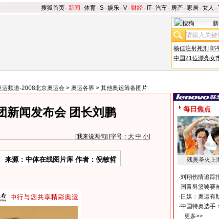
搜狐首页
-
新闻
-
体育
-
S
-
娱乐
-
V
-
财经
-
IT
-
汽车
-
房产
-
家居
-
女人
-
新
杨佳注射死刑
郎
中国21位漂亮女
奥运频道-2008北京奥运会
>
奥运各界
>
其他奥运筹备图片
每日焦点
团新闻发布会 团长刘鹏
[
我来说两句
] [字号：
大
中
小
]
来源：中体在线图片库 作者：倪敏哲
残奥圣火上
·
刘翔伤情追踪
·
国青男篮罢赛被
·
日媒：奥运有
·
中国特奥选手
更多>>