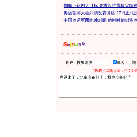
·
刘鹏下达四大目标 要求以抗震救灾精神征
·
奥运誓师大会刘鹏发表讲话 27日正式进驻
·
中国奥运军团统帅刘鹏:他时时刻刻将奥运
用户：
匿名
*搜狗拼音输入法，中文处理