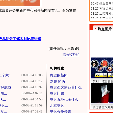
在北京奥运会主新闻中心召开新闻发布会。图为发布
）
热点图片
产品助您了解实时比赛进程
(责任编辑：王媛媛)
[
我来说两句
]
相关搜索
二个家"
奥运的新闻
08-08-24 16:08
刘鹏 简历
08-08-24 15:17
策划：炫目奥
最好成绩
奥运圣火象征着什么
08-08-24 13:37
...
奥运门票
08-08-24 09:11
...
奥运五环代表什么
08-08-24 04:55
...
北京奥运
08-08-21 18:59
奥运会主火炬
...
奥运火炬传递
08-07-27 09:43