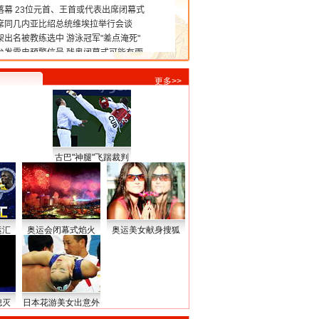
更多>>
古巴"神腿"飞踹裁判
运汇
奥运会闭幕式焰火
奥运美女献身搜狐
熄灭
日本花游美女出意外