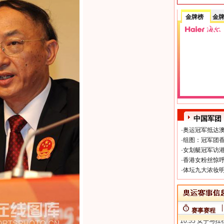
金牌榜
金
中国军团
·
奥运冠军抵达澳
·
组图：冠军团香
·
女划艇冠军访港
·
香港女粉丝惊呼
·
体坛九大浓妆明
赛事赛程