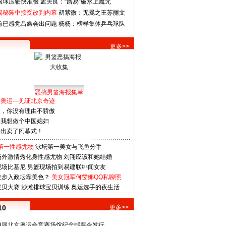
国球压轴快准很
孟关良：“路易”破水上魔咒
揭秘陈中接受改判内幕
胡紫微：无冕之王苏丽文
前已感觉吕鑫会出问题
杨杨：榜样集体乒乓球队
更多>>
恶搞男篮海报集萃
看奥运—见证北京奇迹
人，你没有理由不骄傲
：我想做个中国媳妇
谋出卖了闭幕式！
第一性感尤物
泳坛第一美女与飞鱼分手
场外激情秀化身性感尤物
刘翔应该和她结婚
现场比基尼
男篮现场拍到易建联绯闻女友
娃步入政坛靠美色？
美女冠军何雯娜QQ私聊照
宝贝大赛
沙滩排球宝贝训练
奥运选手的夜生活
10
更多>>
29届北京奥运会竞赛场馆纪念邮票今发行