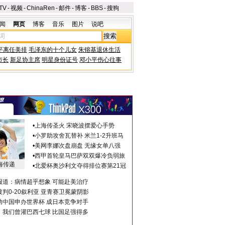
TV
-
视频
-
ChinaRen
-
邮件
-
博客
-
BBS
-
搜狗
闻
网页
博客
音乐
图片
说吧
平离任美排
毛泽东的十个儿女
朱镕基退休生活
市长
新足协主席
明星身份证号
邓小平伤心往事
•
上海传圣火 宋晓波摆爱心手势
•
小罗助攻舍瓦替补 米兰1-2升班马
•
美网李娜次盘崩盘 无缘女单八强
•
西甲首轮皇马巴萨双双爆冷负弱旅
海传递
•
北爱杯奥沙利文夺得排位赛第21冠
报道：病情超乎想象 可能赴美治疗
判0-20叙利亚 亚青赛卫冕蒙阴影
助中国申办世界杯 成日本竞争对手
：我们曾灌巴西七球 比国足强得多