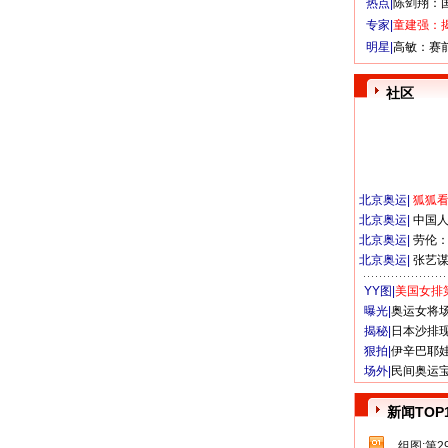
热点|
陈剑翔：
专家|
童建强：
明星|
高敏：赛
社区
北京奥运
|
狐狐
北京奥运
|
中国
北京奥运
|
劳伦
北京奥运
|
张艺
YY图|
美国女排
曝光|
奥运女将
揭秘|
日本沙排
狠拍|
伊辛巴耶
场外|
民间奥运
新闻TOP
组图:第