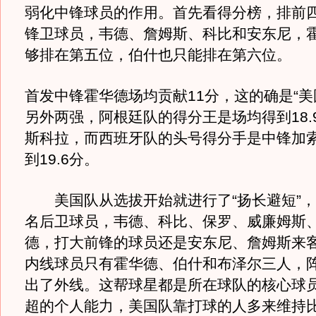
弱化中锋球员的作用。首先看得分榜，排前
锋卫球员，韦德、詹姆斯、科比和安东尼，
够排在第五位，伯什也只能排在第六位。
首发中锋霍华德场均贡献11分，这的确是“美
另外两强，阿根廷队的得分王是场均得到18.
斯科拉，而西班牙队的头号得分手是中锋加
到19.6分。
美国队从选拔开始就进行了“扬长避短”，
名后卫球员，韦德、科比、保罗、威廉姆斯
德，打大前锋的球员还是安东尼、詹姆斯来
内线球员只有霍华德、伯什和布泽尔三人，
出了外线。这帮球星都是所在球队的核心球
超的个人能力，美国队靠打球的人多来维持