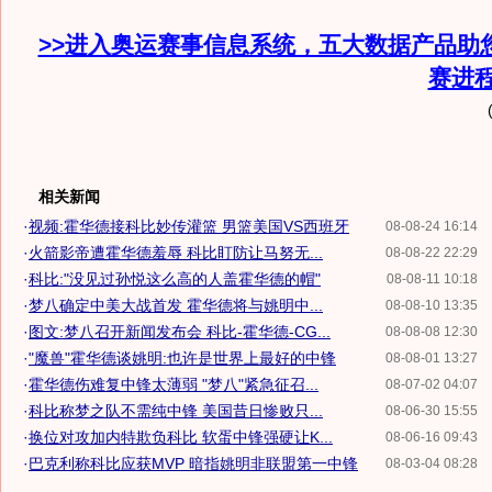
>>进入奥运赛事信息系统，五大数据产品助
赛进
相关新闻
·
视频:霍华德接科比妙传灌篮 男篮美国VS西班牙
08-08-24 16:14
·
火箭影帝遭霍华德羞辱 科比盯防让马努无...
08-08-22 22:29
·
科比:"没见过孙悦这么高的人盖霍华德的帽"
08-08-11 10:18
·
梦八确定中美大战首发 霍华德将与姚明中...
08-08-10 13:35
·
图文:梦八召开新闻发布会 科比-霍华德-CG...
08-08-08 12:30
·
"魔兽"霍华德谈姚明:也许是世界上最好的中锋
08-08-01 13:27
·
霍华德伤难复中锋太薄弱 "梦八"紧急征召...
08-07-02 04:07
·
科比称梦之队不需纯中锋 美国昔日惨败只...
08-06-30 15:55
·
换位对攻加内特欺负科比 软蛋中锋强硬让K...
08-06-16 09:43
·
巴克利称科比应获MVP 暗指姚明非联盟第一中锋
08-03-04 08:28