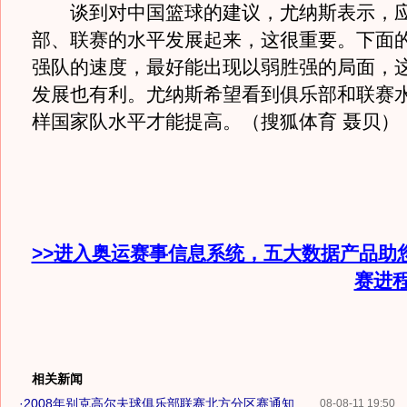
谈到对中国篮球的建议，尤纳斯表示，应
部、联赛的水平发展起来，这很重要。下面
强队的速度，最好能出现以弱胜强的局面，
发展也有利。尤纳斯希望看到俱乐部和联赛
样国家队水平才能提高。（搜狐体育 聂贝）
>>进入奥运赛事信息系统，五大数据产品助
赛进
相关新闻
·
2008年别克高尔夫球俱乐部联赛北方分区赛通知
08-08-11 19:50