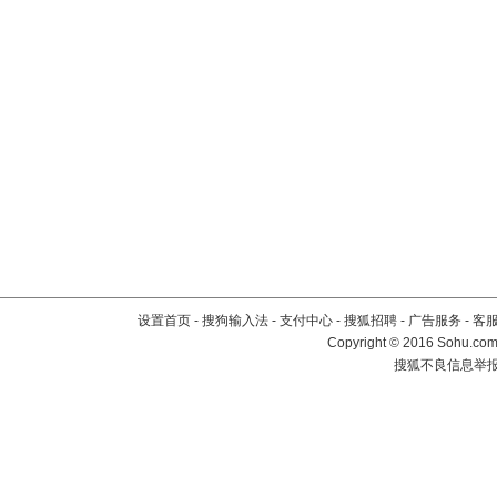
设置首页
-
搜狗输入法
-
支付中心
-
搜狐招聘
-
广告服务
-
客
Copyright
©
2016 Sohu.com 
搜狐不良信息举