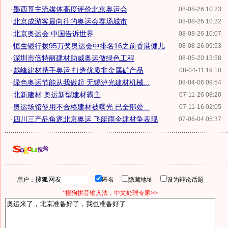
·
墨西哥主流媒体高度评价北京奥运会
08-08-26 10:23
·
北京成游客最向往的奥运会赛场城市
08-08-26 10:22
·
北京奥运会:中国告诉世界
08-08-26 10:07
·
恒生银行拨95万奖奥运会中排名16之前香港健儿
08-08-26 09:53
·
深圳市倍特丽建材助威奥运做绿色工程
08-05-20 13:58
·
越峰建材携手奥运 打造优质非金属矿产品
08-04-11 19:10
·
绿色奥运节能从我做起 无锡泸光建材机械...
08-04-06 09:54
·
北新建材:奥运新型建材霸主
07-11-26 08:20
·
奥运场馆使用不合格建材被曝光 已全部处...
07-11-16 02:05
·
四川三产品角逐北京奥运 飞艇雨伞建材争表现
07-06-04 05:37
用户：
匿名
隐藏地址
设为辩论话题
*搜狗拼音输入法，中文处理专家>>