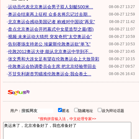
·
运动员代表北京奥运会男子双人划艇500米...
08-08-27 13:27
·
奥运会结束再上征程 众多名将忘记过去期...
08-08-27 12:59
·
北京奥运会感动美国记者 称难对中国说"再见"
08-08-27 11:42
·
盘点北京奥运会开闭幕式中女星造型之最(图)
08-08-27 11:07
·
视频:未来运动大猜想 突发奇想"太空奥运会"
08-08-27 10:59
·
告别赛场支持老公 埃蒙斯伦敦奥运欲"单飞"
08-08-27 10:53
·
伦敦2012奥运大使:能从北京奥运中学到不...
08-08-27 10:45
·
张文秀和大连女足有望在伦敦奥运会上大放异彩
08-08-27 10:15
·
伦敦奥运会协调委员会主席:把北京经验带回去
08-08-27 09:57
·
不甘失利谢杏芳瞄准伦敦奥运会:我会卷土...
08-08-26 16:43
用户：
匿名
隐藏地址
设为辩论话题
*搜狗拼音输入法，中文处理专家>>