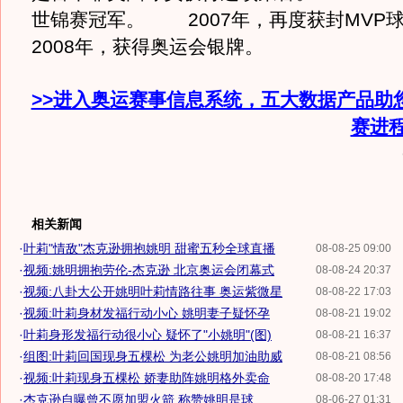
世锦赛冠军。 2007年，再度获封M
2008年，获得奥运会银牌。
>>进入奥运赛事信息系统，五大数据产品助
赛进
相关新闻
·
叶莉"情敌"杰克逊拥抱姚明 甜蜜五秒全球直播
08-08-25 09:00
·
视频:姚明拥抱劳伦-杰克逊 北京奥运会闭幕式
08-08-24 20:37
·
视频:八卦大公开姚明叶莉情路往事 奥运紫微星
08-08-22 17:03
·
视频:叶莉身材发福行动小心 姚明妻子疑怀孕
08-08-21 19:02
·
叶莉身形发福行动很小心 疑怀了"小姚明"(图)
08-08-21 16:37
·
组图:叶莉回国现身五棵松 为老公姚明加油助威
08-08-21 08:56
·
视频:叶莉现身五棵松 娇妻助阵姚明格外卖命
08-08-20 17:48
·
杰克逊自曝曾不愿加盟火箭 称赞姚明是球...
08-06-27 01:31