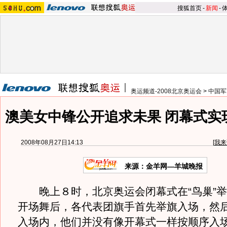
搜狐首页
-
新闻
-
奥运频道-2008北京奥运会
>
中国军
澳美女中锋公开追求未果 闭幕式实
2008年08月27日14:13
[
我来
来源：金羊网—羊城晚报
晚上８时，北京奥运会闭幕式在“鸟巢”举
开场舞后，各代表团旗手首先举旗入场，然
入场内，他们并没有像开幕式一样按顺序入