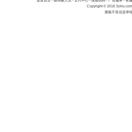
设置首页
-
搜狗输入法
-
支付中心
-
搜狐招聘
-
广告服务
-
客
Copyright
©
2016 Sohu.com 
搜狐不良信息举