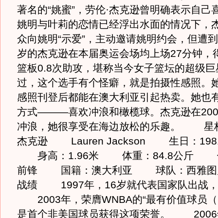
著名的“姚蜜”，劳伦·杰克逊曾明确表示自己
姚明与叶莉的恋情已经浮出水面的情况下，
众向姚明“示爱”，主动邀请姚明约会，但遭到
岁的杰克逊在本届奥运会场均上场27分钟，得到
篮板0.8次助攻，堪称当今女子篮坛的超
过，这个选手有个怪癖，就是拍摄性感照。
感照刊登后都能在澳大利亚引起热卖。她也
方式———喜欢冲浪和橄榄球。杰克逊在200
冲浪，她很享受在海边放松的乐趣。 星
杰克逊 Lauren Jackson 生日：198
身高：1.96米 体重：84.8公斤 
前锋 国籍：澳大利亚 球队：西雅
战绩 1997年，16岁就代表国家队出战
2003年，荣膺WNBA的“最有价值球员（
是首个非美国球员获得这项荣誉。 2006