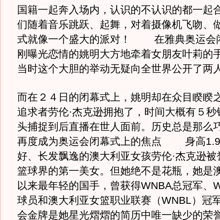
国籍一起奔入场内，认识的不认识的都一起
们随着音乐跳跃、起舞，对着摄像机飞吻、
式就像一个盛大的派对！ 在雅典奥运会
刚曝光恋情的姚明大方地牵着女朋友叶莉的
当时这个大胆的举动无疑向全世界公开了两
而在２４日的闭幕式上，姚明却在众目睽睽
追求者劳伦·杰克逊拥抱了，时间大概有５秒
头捕捉到后直播在世人面前。历史总是那么
再度成为奥运会闭幕式上的焦点 身高1.9
好、长发飘逸的澳大利亚女孩劳伦·杰克逊被
篮球界的第一美女。但她绝不是花瓶，她是
以来最年轻的国手，曾获得WNBA总冠军、W
球员和澳大利亚女篮职业联赛（WNBL）冠
会金牌是她星光熠熠的简历中唯一缺少的