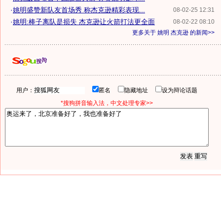
·
姚明盛赞新队友首场秀 称杰克逊精彩表现...
08-02-25 12:31
·
姚明:棒子离队是损失 杰克逊让火箭打法更全面
08-02-22 08:10
更多关于
姚明 杰克逊
的新闻>>
用户：
匿名
隐藏地址
设为辩论话题
*搜狗拼音输入法，中文处理专家>>