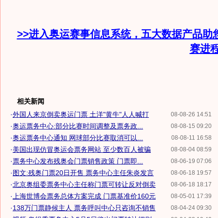
>>进入奥运赛事信息系统，五大数据产品助
赛进
相关新闻
·
外国人来京倒卖奥运门票 土洋"黄牛"人人喊打
08-08-26 14:51
·
奥运票务中心:部分比赛时间调整及票务政...
08-08-15 09:20
·
奥运票务中心通知 网球部分比赛取消可以...
08-08-11 16:58
·
美国出现仿冒奥运会票务网站 至少数百人被骗
08-08-04 08:59
·
票务中心发布残奥会门票销售政策 门票即...
08-06-19 07:06
·
图文:残奥门票20日开售 票务中心主任朱炎发言
08-06-18 19:57
·
北京奥组委票务中心主任称门票可转让反对倒卖
08-06-18 18:17
·
上海世博会票务总体方案完成 门票基准价160元
08-05-01 17:39
·
138万门票静候主人 票务呼叫中心只咨询不销售
08-04-24 09:30