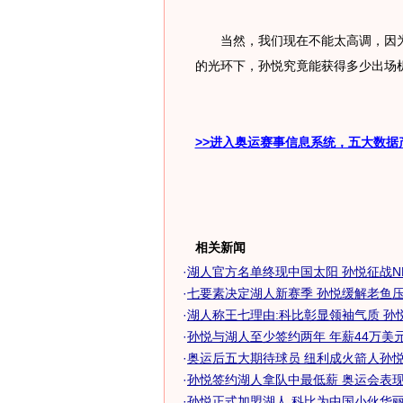
当然，我们现在不能太高调，因为
的光环下，孙悦究竟能获得多少出场
>>进入奥运赛事信息系统，五大数据
相关新闻
·
湖人官方名单终现中国太阳 孙悦征战NBA
·
七要素决定湖人新赛季 孙悦缓解老鱼
·
湖人称王七理由:科比彰显领袖气质 孙
·
孙悦与湖人至少签约两年 年薪44万美元全
·
奥运后五大期待球员 纽利成火箭人孙悦联
·
孙悦签约湖人拿队中最低薪 奥运会表现征
·
孙悦正式加盟湖人 科比为中国小伙华丽技