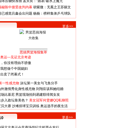
国球压轴快准很
孟关良：“路易”破水上魔咒
揭秘陈中接受改判内幕
胡紫微：无冕之王苏丽文
前已感觉吕鑫会出问题
杨杨：榜样集体乒乓球队
更多>>
恶搞男篮海报集萃
看奥运—见证北京奇迹
人，你没有理由不骄傲
：我想做个中国媳妇
谋出卖了闭幕式！
第一性感尤物
泳坛第一美女与飞鱼分手
场外激情秀化身性感尤物
刘翔应该和她结婚
现场比基尼
男篮现场拍到易建联绯闻女友
娃步入政坛靠美色？
美女冠军何雯娜QQ私聊照
宝贝大赛
沙滩排球宝贝训练
奥运选手的夜生活
10
更多>>
29届北京奥运会竞赛场馆纪念邮票今发行