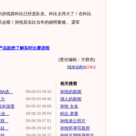
孙悦跟科比已经是队友。科比太伟大了！在科比
机会呢！孙悦其实比当年的姚明要难。 梁军
产品助您了解实时比赛进程
(责任编辑：方群杰)
[
我来说两句
(2条)
]
相关搜索
选...
孙悦的新闻
08-09-03 09:34
压力
湖人的新闻
08-09-03 08:49
悦补深度
孙悦 女友
08-09-02 09:09
...
科比 老婆
08-08-29 09:59
...
孙悦老公照片
08-08-29 07:51
...
孙悦怀孕写真照
08-08-29 04:32
...
孙悦近期怀孕照片
08-08-28 06:23