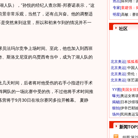
热点|
陈剑翔：
人队），”孙悦的经纪人查尔斯-邦赛诺表示，“这
专家|
童建强：
前景非常乐观，当然了，还有点兴奋。他的调整适
明星|
高敏：赛
不是突然来到这里，所以和初来乍到的情况并不一
社区
员法玛尔竞争上场时间。至此，他也加入到西班
奇、斯洛文尼亚的乌贾西奇当中，成为了湖人队的
北京奥运
|
狐狐
北京奥运
|
中国
北京奥运
|
劳伦
北京奥运
|
张艺
几天时间，后者将对他受伤的右手小指进行手术
YY图|
美国女排
对阵网队的一场比赛中受的伤，不过他将手术时间推
曝光|
奥运女将
营将于9月30日在埃尔赛冈多拉开帷幕。 夏静
揭秘|
日本沙排
狠拍|
伊辛巴耶
场外|
民间奥运
新闻TOP
组图:第