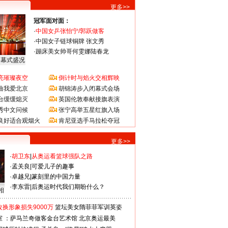
更多>>
冠军面对面：
·
中国女乒张怡宁/郭跃做客
·
中国女子链球铜牌 张文秀
·
蹦床美女帅哥何雯娜陆春龙
闭幕式盛况
亮璀璨夜空
倒计时与焰火交相辉映
曲我爱北京
胡锦涛步入闭幕式会场
台缓缓熄灭
英国伦敦奉献接旗表演
秀中文问候
张宁高举五星红旗入场
良好适合观烟火
肯尼亚选手马拉松夺冠
更多>>
·
胡卫东
|
从奥运看篮球强队之路
·
孟关良
|
可爱儿子的趣事
·
卓越兄
|
篆刻里的中国力量
·
李东雷
|
后奥运时代我们期盼什么？
相
换形象损失9000万
篮坛美女隋菲菲军训英姿
室 ：萨马兰奇做客金台艺术馆
北京奥运最美