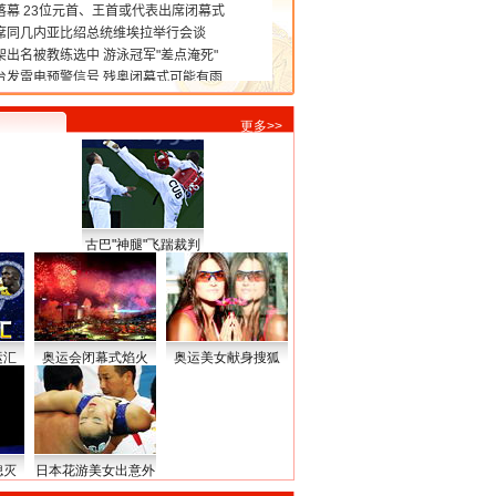
更多>>
古巴"神腿"飞踹裁判
运汇
奥运会闭幕式焰火
奥运美女献身搜狐
熄灭
日本花游美女出意外