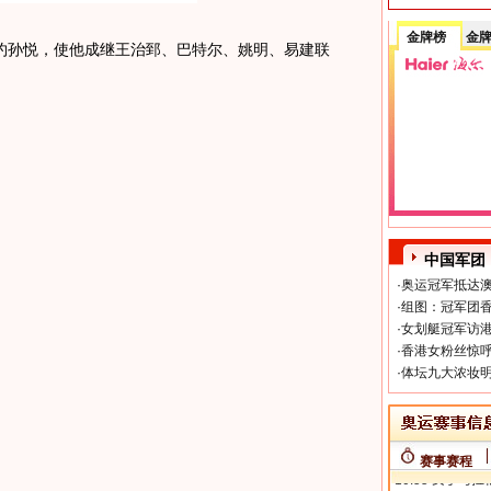
金牌榜
金
孙悦，使他成继王治郅、巴特尔、姚明、易建联
中国军团
·
奥运冠军抵达澳
·
组图：冠军团香
·
女划艇冠军访港
·
香港女粉丝惊呼
·
体坛九大浓妆明
赛事赛程