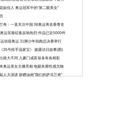
花如佳人 奥运冠军中的“第二眼美女”
历
兰奇：一直关注中国 08奥运将名垂青史
8奥运笑脸征集反响热烈 作品已近5000件
类运动迎奥运 31脚少年劲跑总决赛举行
《35号投手温家宝》 披露访日故事(图)
出路大不同 入豪门成富翁各有各精彩
本奥运美女主播亮相 电眼朱唇性感尤物
翁人大演讲 获赠油画"我们的萨马兰奇"