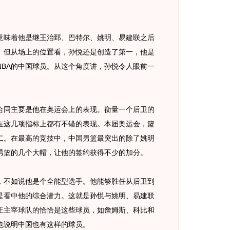
味着他是继王治郅、巴特尔、姚明、易建联之后
员。但从场上的位置看，孙悦还是创造了第一，他是
NBA的中国球员。从这个角度讲，孙悦令人眼前一
同主要是他在奥运会上的表现。衡量一个后卫的
在这几项指标上都有不错的表现。本届奥运会，篮
二。在最高的竞技中，中国男篮最突出的除了姚明
男篮的几个大帽，让他的签约获得不少的加分。
，不如说他是个全能型选手。他能够胜任从后卫到
是看中他的综合潜力。这就是孙悦与姚明、易建联
真正主宰球队的恰恰是这些球员，如詹姆斯、科比和
也说明中国也有这样的球员。