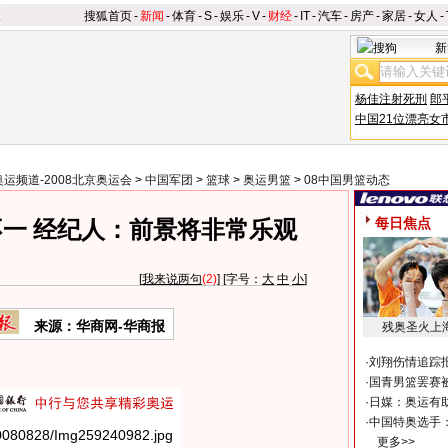
搜狐首页
-
新闻
-
体育
-
S
-
娱乐
-
V
-
财经
-
IT
-
汽车
-
房产
-
家居
-
女人
-
新
杨佳注射死刑
郎
中国21位漂亮女
奥运频道-2008北京奥运会
>
中国军团
>
篮球
>
奥运男篮
>
08中国男篮动态
每日焦点
一 经纪人：前景将非常乐观
[
我来说两句
(2)
] [字号：
大
中
小
]
来源：华商网-华商报
残奥圣火上
·
刘翔伤情追踪
·
国青男篮罢赛被
·
日媒：奥运有
·
中国特奥选手
更多>>