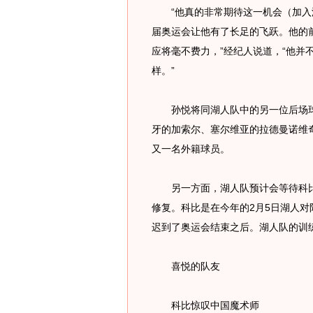
“他真的非常期待这一机会（加入湖
届奥运会让他有了长足的飞跃。他的
应将毫不费力，”经纪人说道，“他并
样。”
孙悦将同湖人队中的另一位后场球
牙的加索尔、塞尔维亚的拉德曼诺维
又一名外籍球员。
另一方面，湖人队预计会等待科比
修复。科比是在今年的2月5日湖人
迟到了奥运会结束之后。湖人队的训练
喜悦的队友
科比惊叹中国魔术师