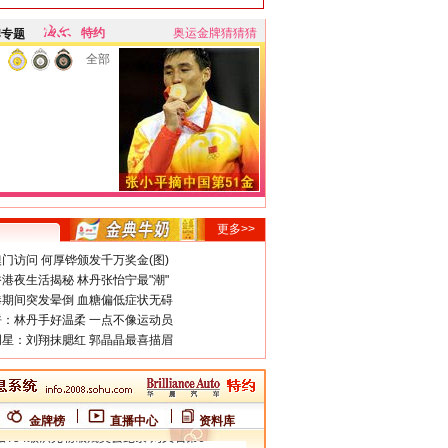
特约
奥运金牌猜猜猜
牌专题
全部
更多>>
门访问 何厚铧颁发千万奖金(图)
港夜生活揭秘 林丹张怡宁最"潮"
期间突发晕倒 血糖偏低症状无碍
：林丹手好温柔 一点不像运动员
星：刘翔抹腮红 郭晶晶最喜描眉
金牌榜
直播中心
资料库