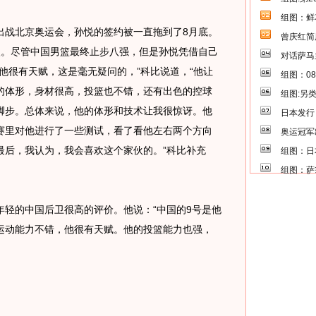
组图：鲜
战北京奥运会，孙悦的签约被一直拖到了8月底。
曾庆红简
眼。尽管中国男篮最终止步八强，但是孙悦凭借自己
对话萨马
他很有天赋，这是毫无疑问的，”科比说道，“他让
组图：0
的体形，身材很高，投篮也不错，还有出色的控球
组图:另
脚步。总体来说，他的体形和技术让我很惊讶。他
日本发行
赛里对他进行了一些测试，看了看他左右两个方向
奥运冠军
最后，我认为，我会喜欢这个家伙的。”科比补充
组图：日
组图：萨
的中国后卫很高的评价。他说：“中国的9号是他
运动能力不错，他很有天赋。他的投篮能力也强，