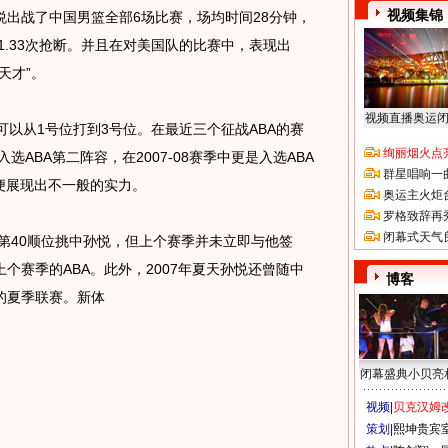
视频集锦
战了中国男篮全部6场比赛，场均时间28分钟，
攻和1.33次抢断。并且在对美国队的比赛中，表现出
天才”。
视频直播奥运
可以从1号位打到3号位。在最近三个征战ABA的赛
绚丽烟火点
选ABA第二阵容，在2007-08赛季中更是入选ABA
群星唱响一
便展现出不一般的实力。
奥运主火炬
罗格致辞再
闭幕式天气
第40顺位挑中孙悦，但上个赛季并未立即与他签
个赛季的ABA。此外，2007年夏天孙悦还曾随中
博客
的夏季联赛。新体
闭幕盛典小贝亮
视频|
贝克汉姆改
策划|
熙坤贵宾