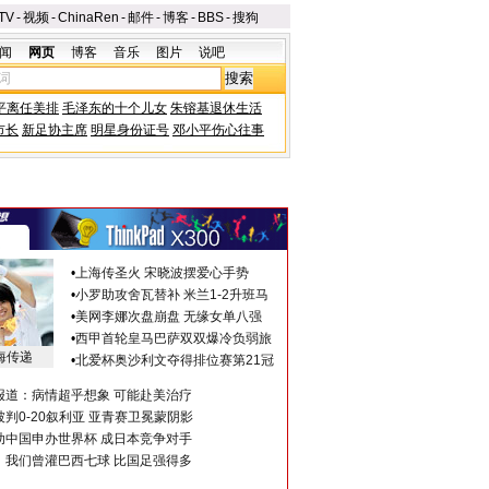
TV
-
视频
-
ChinaRen
-
邮件
-
博客
-
BBS
-
搜狗
闻
网页
博客
音乐
图片
说吧
平离任美排
毛泽东的十个儿女
朱镕基退休生活
市长
新足协主席
明星身份证号
邓小平伤心往事
•
上海传圣火 宋晓波摆爱心手势
•
小罗助攻舍瓦替补 米兰1-2升班马
•
美网李娜次盘崩盘 无缘女单八强
•
西甲首轮皇马巴萨双双爆冷负弱旅
海传递
•
北爱杯奥沙利文夺得排位赛第21冠
报道：病情超乎想象 可能赴美治疗
判0-20叙利亚 亚青赛卫冕蒙阴影
助中国申办世界杯 成日本竞争对手
：我们曾灌巴西七球 比国足强得多