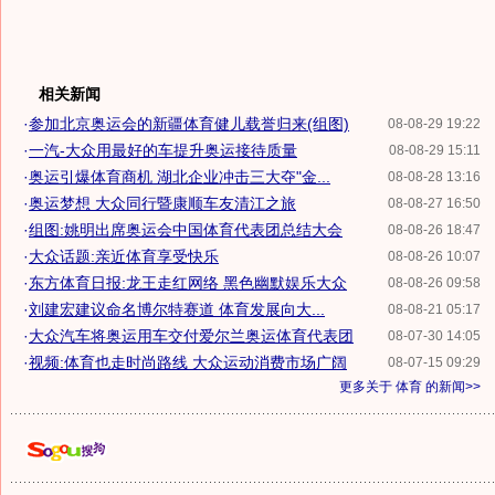
相关新闻
·
参加北京奥运会的新疆体育健儿载誉归来(组图)
08-08-29 19:22
·
一汽-大众用最好的车提升奥运接待质量
08-08-29 15:11
·
奥运引爆体育商机 湖北企业冲击三大夺"金...
08-08-28 13:16
·
奥运梦想 大众同行暨康顺车友清江之旅
08-08-27 16:50
·
组图:姚明出席奥运会中国体育代表团总结大会
08-08-26 18:47
·
大众话题:亲近体育享受快乐
08-08-26 10:07
·
东方体育日报:龙王走红网络 黑色幽默娱乐大众
08-08-26 09:58
·
刘建宏建议命名博尔特赛道 体育发展向大...
08-08-21 05:17
·
大众汽车将奥运用车交付爱尔兰奥运体育代表团
08-07-30 14:05
·
视频:体育也走时尚路线 大众运动消费市场广阔
08-07-15 09:29
更多关于
体育
的新闻>>