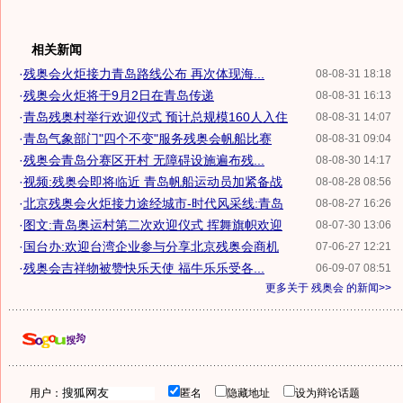
相关新闻
·
残奥会火炬接力青岛路线公布 再次体现海...
08-08-31 18:18
·
残奥会火炬将于9月2日在青岛传递
08-08-31 16:13
·
青岛残奥村举行欢迎仪式 预计总规模160人入住
08-08-31 14:07
·
青岛气象部门"四个不变"服务残奥会帆船比赛
08-08-31 09:04
·
残奥会青岛分赛区开村 无障碍设施遍布残...
08-08-30 14:17
·
视频:残奥会即将临近 青岛帆船运动员加紧备战
08-08-28 08:56
·
北京残奥会火炬接力途经城市-时代风采线:青岛
08-08-27 16:26
·
图文:青岛奥运村第二次欢迎仪式 挥舞旗帜欢迎
08-07-30 13:06
·
国台办:欢迎台湾企业参与分享北京残奥会商机
07-06-27 12:21
·
残奥会吉祥物被赞快乐天使 福牛乐乐受各...
06-09-07 08:51
更多关于
残奥会
的新闻>>
用户：
匿名
隐藏地址
设为辩论话题